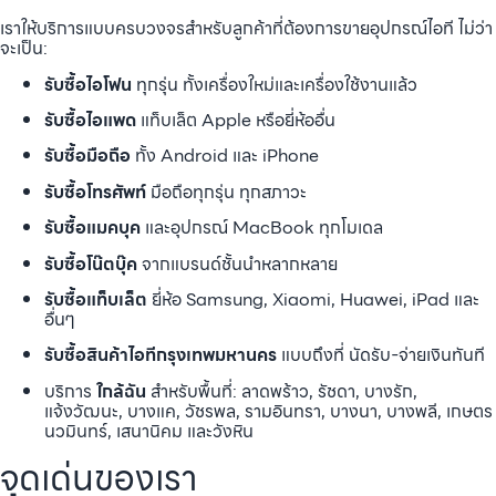
เราให้บริการแบบครบวงจรสำหรับลูกค้าที่ต้องการขายอุปกรณ์ไอที ไม่ว่า
จะเป็น:
รับซื้อไอโฟน
ทุกรุ่น ทั้งเครื่องใหม่และเครื่องใช้งานแล้ว
รับซื้อไอแพด
แท็บเล็ต Apple หรือยี่ห้ออื่น
รับซื้อมือถือ
ทั้ง Android และ iPhone
รับซื้อโทรศัพท์
มือถือทุกรุ่น ทุกสภาวะ
รับซื้อแมคบุค
และอุปกรณ์ MacBook ทุกโมเดล
รับซื้อโน๊ตบุ๊ค
จากแบรนด์ชั้นนำหลากหลาย
รับซื้อแท็บเล็ต
ยี่ห้อ Samsung, Xiaomi, Huawei, iPad และ
อื่นๆ
รับซื้อสินค้าไอทีกรุงเทพมหานคร
แบบถึงที่ นัดรับ-จ่ายเงินทันที
บริการ
ใกล้ฉัน
สำหรับพื้นที่: ลาดพร้าว, รัชดา, บางรัก,
แจ้งวัฒนะ, บางแค, วัชรพล, รามอินทรา, บางนา, บางพลี, เกษตร
นวมินทร์, เสนานิคม และวังหิน
จุดเด่นของเรา