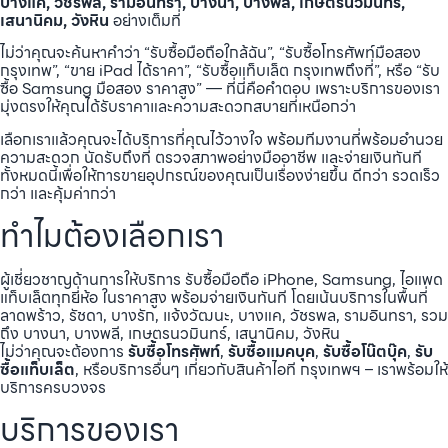
บางแค, วัชรพล, รามอินทรา, บางนา, บางพลี, เกษตรนวมินทร์,
เสนานิคม, วังหิน
อย่างเต็มที่
ไม่ว่าคุณจะค้นหาคำว่า “รับซื้อมือถือใกล้ฉัน”, “รับซื้อโทรศัพท์มือสอง
กรุงเทพ”, “ขาย iPad ได้ราคา”, “รับซื้อแท็บเล็ต กรุงเทพถึงที่”, หรือ “รับ
ซื้อ Samsung มือสอง ราคาสูง” — ที่นี่คือคำตอบ เพราะบริการของเรา
มุ่งตรงให้คุณได้รับราคาและความสะดวกสบายที่เหนือกว่า
เลือกเราแล้วคุณจะได้บริการที่คุณไว้วางใจ พร้อมทีมงานที่พร้อมอำนวย
ความสะดวก นัดรับถึงที่ ตรวจสภาพอย่างมืออาชีพ และจ่ายเงินทันที
ทั้งหมดนี้เพื่อให้การขายอุปกรณ์ของคุณเป็นเรื่องง่ายขึ้น ดีกว่า รวดเร็ว
กว่า และคุ้มค่ากว่า
ทำไมต้องเลือกเรา
ผู้เชี่ยวชาญด้านการให้บริการ รับซื้อมือถือ iPhone, Samsung, ไอแพด
แท็บเล็ตทุกยี่ห้อ ในราคาสูง พร้อมจ่ายเงินทันที โดยเน้นบริการในพื้นที่
ลาดพร้าว, รัชดา, บางรัก, แจ้งวัฒนะ, บางแค, วัชรพล, รามอินทรา, รวม
ถึง บางนา, บางพลี, เกษตรนวมินทร์, เสนานิคม, วังหิน
ไม่ว่าคุณจะต้องการ
รับซื้อโทรศัพท์
,
รับซื้อแมคบุค
,
รับซื้อโน๊ตบุ๊ค
,
รับ
ซื้อแท็บเล็ต
, หรือบริการอื่นๆ เกี่ยวกับสินค้าไอที กรุงเทพฯ – เราพร้อมให้
บริการครบวงจร
บริการของเรา