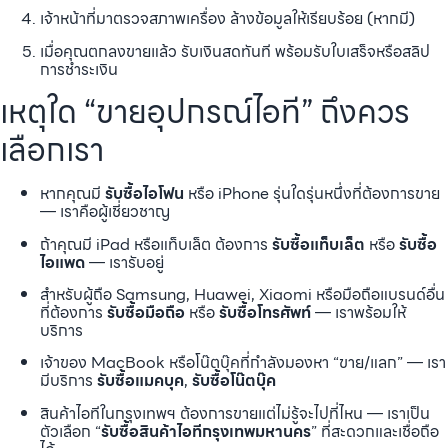
เจ้าหน้าที่มาตรวจสภาพเครื่อง ล้างข้อมูลให้เรียบร้อย (หากมี)
เมื่อคุณตกลงขายแล้ว รับเงินสดทันที พร้อมรับใบเสร็จหรือสลิป
การชำระเงิน
เหตุใด “ขายอุปกรณ์ไอที” ถึงควร
เลือกเรา
หากคุณมี
รับซื้อไอโฟน
หรือ iPhone รุ่นใดรุ่นหนึ่งที่ต้องการขาย
— เราคือผู้เชี่ยวชาญ
ถ้าคุณมี iPad หรือแท็บเล็ต ต้องการ
รับซื้อแท็บเล็ต
หรือ
รับซื้อ
ไอแพด
— เรารับอยู่
สำหรับผู้ถือ Samsung, Huawei, Xiaomi หรือมือถือแบรนด์อื่น
ที่ต้องการ
รับซื้อมือถือ
หรือ
รับซื้อโทรศัพท์
— เราพร้อมให้
บริการ
เจ้าของ MacBook หรือโน๊ตบุ๊คที่กำลังมองหา “ขาย/แลก” — เรา
มีบริการ
รับซื้อแมคบุค
,
รับซื้อโน๊ตบุ๊ค
สินค้าไอทีในกรุงเทพฯ ต้องการขายแต่ไม่รู้จะไปที่ไหน — เราเป็น
ตัวเลือก “
รับซื้อสินค้าไอทีกรุงเทพมหานคร
” ที่สะดวกและเชื่อถือ