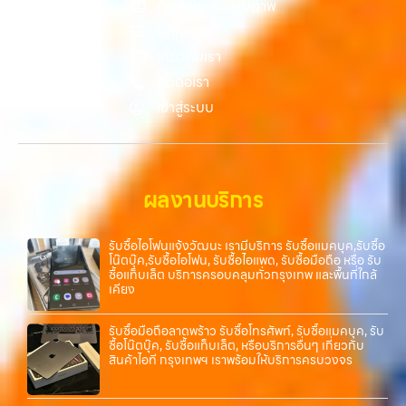
Gallery รวมรูปภาพ
บทความ
เกี่ยวกับเรา
ติดต่อเรา
เข้าสู่ระบบ
ผลงานบริการ
รับซื้อไอโฟนแจ้งวัฒนะ เรามีบริการ รับซื้อแมคบุค,รับซื้อ
โน๊ตบุ๊ค,รับซื้อไอโฟน, รับซื้อไอแพด, รับซื้อมือถือ หรือ รับ
ซื้อแท็บเล็ต บริการครอบคลุมทั่วกรุงเทพ และพื้นที่ใกล้
เคียง
รับซื้อมือถือลาดพร้าว รับซื้อโทรศัพท์, รับซื้อแมคบุค, รับ
ซื้อโน๊ตบุ๊ค, รับซื้อแท็บเล็ต, หรือบริการอื่นๆ เกี่ยวกับ
สินค้าไอที กรุงเทพฯ เราพร้อมให้บริการครบวงจร