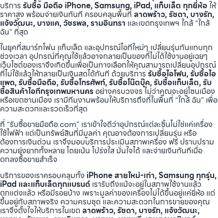
บริการ
รับซื้อ มือถือ iPhone, Samsung, iPad, แท็บเล็ต ทุกยี่ห้อ
ให้
ราคาสูง พร้อมจ่ายเงินทันที ครอบคลุมพื้นที่
ลาดพร้าว, รัชดา, บางรัก,
แจ้งวัฒนะ, บางแค, วัชรพล, รามอินทรา
และเขตกรุงเทพฯ ใกล้ “ใกล้
ฉัน” ที่สุด
ในยุคที่สมาร์ทโฟน แท็บเล็ต และอุปกรณ์ไอทีใหม่ๆ เปลี่ยนรุ่นกันแทบทุก
ช่วงเวลา อุปกรณ์ที่คุณใช้แล้วอาจกลายเป็นของที่ไม่ได้ใช้งานอยู่เฉยๆ
เว็บไซต์ของเราจึงเกิดขึ้นเพื่อเป็นทางเลือกให้คุณสามารถเปลี่ยนอุปกรณ์
ที่ไม่ใช้แล้วให้กลายเป็นเงินสดได้ทันที ด้วยบริการ
รับซื้อไอโฟน, รับซื้อไอ
แพด, รับซื้อมือถือ, รับซื้อโทรศัพท์, รับซื้อโน๊ตบุ๊ค, รับซื้อแท็บเล็ต, รับ
ซื้อสินค้าไอทีกรุงเทพมหานคร
อย่างครบวงจร ไม่ว่าคุณจะอยู่โซนเมือง
หรือเขตชานเมือง เรามีทีมงานพร้อมให้บริการถึงที่ในพื้นที่ “ใกล้ ฉัน” เพื่อ
ความสะดวกและรวดเร็วที่สุด
ที่ “รับซื้อขายมือถือ.com” เราเข้าใจดีว่าอุปกรณ์แต่ละชิ้นไม่ใช่แค่เครื่อง
ใช้ไฟฟ้า แต่เป็นทรัพย์สินที่มีมูลค่า คุณอาจต้องการเปลี่ยนรุ่น หรือ
ต้องการเงินด่วน เราจึงมอบบริการประเมินสภาพเครื่อง ฟรี ปราบปราม
ความยุ่งยากทั้งหลาย โดยเน้น โปร่งใส มั่นใจได้ และจ่ายเงินทันทีเมื่อ
ตกลงซื้อขายสำเร็จ
บริการของเราครอบคลุมทั้ง
iPhone สายใหม่-เก่า, Samsung ทุกรุ่น,
iPad และแท็บเล็ตทุกแบรนด์
เรารับถึงแม้จะอยู่ในสภาพใช้งานแล้ว
ตกแต่งแล้ว หรือมีรอยบ้าง เพราะมูลค่าของเครื่องไม่ได้ขึ้นอยู่แค่ยี่ห้อ แต่
ขึ้นอยู่กับสภาพจริง ความครบชุด และความสะดวกในการขายของคุณ
เราจึงตั้งใจให้บริการในเขต
ลาดพร้าว, รัชดา, บางรัก, แจ้งวัฒนะ,