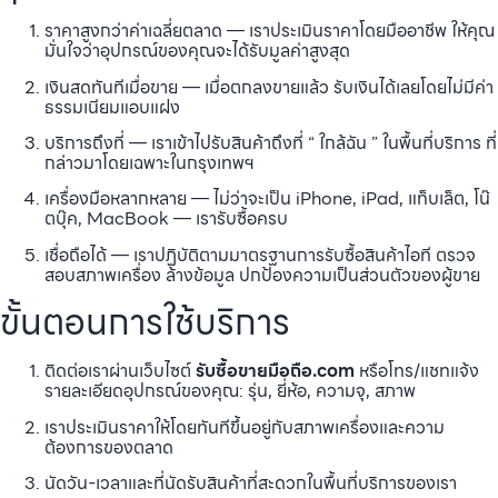
ราคาสูงกว่าค่าเฉลี่ยตลาด — เราประเมินราคาโดยมืออาชีพ ให้คุณ
มั่นใจว่าอุปกรณ์ของคุณจะได้รับมูลค่าสูงสุด
เงินสดทันทีเมื่อขาย — เมื่อตกลงขายแล้ว รับเงินได้เลยโดยไม่มีค่า
ธรรมเนียมแอบแฝง
บริการถึงที่ — เราเข้าไปรับสินค้าถึงที่ “ ใกล้ฉัน ” ในพื้นที่บริการ ที่
กล่าวมาโดยเฉพาะในกรุงเทพฯ
เครื่องมือหลากหลาย — ไม่ว่าจะเป็น iPhone, iPad, แท็บเล็ต, โน๊
ตบุ๊ค, MacBook — เรารับซื้อครบ
เชื่อถือได้ — เราปฏิบัติตามมาตรฐานการรับซื้อสินค้าไอที ตรวจ
สอบสภาพเครื่อง ล้างข้อมูล ปกป้องความเป็นส่วนตัวของผู้ขาย
ขั้นตอนการใช้บริการ
ติดต่อเราผ่านเว็บไซต์
รับซื้อขายมือถือ.com
หรือโทร/แชทแจ้ง
รายละเอียดอุปกรณ์ของคุณ: รุ่น, ยี่ห้อ, ความจุ, สภาพ
เราประเมินราคาให้โดยทันทีขึ้นอยู่กับสภาพเครื่องและความ
ต้องการของตลาด
นัดวัน-เวลาและที่นัดรับสินค้าที่สะดวกในพื้นที่บริการของเรา