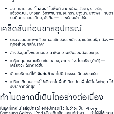
ได้
อยากขายแบบ “
ใกล้ฉัน
” ในพื้นที่ ลาดพร้าว, รัชดา, บางรัก,
แจ้งวัฒนะ, บางแค, วัชรพล, รามอินทรา, บางนา, บางพลี, เกษตร
นวมินทร์, เสนานิคม, วังหิน — เราพร้อมเข้าไปรับ
เคล็ดลับก่อนขายอุปกรณ์
ตรวจสอบสภาพเครื่อง: รอยขีดข่วน, หน้าจอ, แบตเตอรี่, กล้อง —
ทุกอย่างมีผลกับราคา
ล้างข้อมูลทั้งหมดก่อนขาย เพื่อความเป็นส่วนตัวของคุณ
เตรียมอุปกรณ์เสริม เช่น กล่อง, สายชาร์จ, ใบเสร็จ (ถ้ามี) —
เครื่องจะได้ราคาดีขึ้น
เลือกบริการที่ให้
เงินทันที
และไม่มีค่าธรรมเนียมซ่อนเร้น
เปรียบเทียบหลายผู้ให้บริการในพื้นที่เดียวกัน เพื่อให้มั่นใจว่าคุณได้
รับราคาที่ดีที่สุด
ทำไมตลาดนี้เติบโตอย่างต่อเนื่อง
ในยุคที่เทคโนโลยีอุปกรณ์ไอทีอัปเกรดเร็ว ไม่ว่าจะเป็น iPhone,
Samsung Galaxy, iPad หรือแท็บเล็ตแบรนด์ต่างๆ — ทำให้ผู้ใช้หลาย