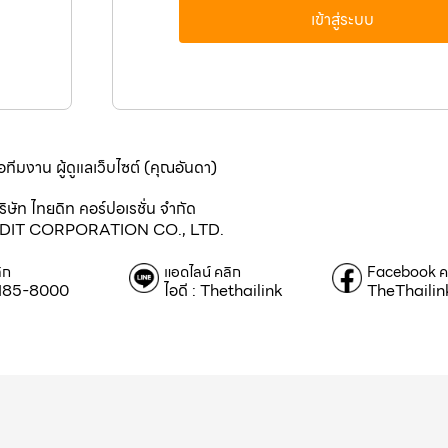
เข้าสู่ระบบ
A
lt
e
r
n
a
ti
v
อทีมงาน ผู้ดูแลเว็บไซต์ (คุณอันดา)
e
:
ริษัท ไทยดิท คอร์ปอเรชั่น จำกัด
DIT CORPORATION CO., LTD.
ิก
แอดไลน์ คลิก
Facebook ค
185-8000
ไอดี : Thethailink
TheThaili