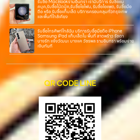
รับซื้อ MacBookรามอินทรา เรามีบริการ รับซื้อแม
คบุค,รับซื้อโน๊ตบุ๊ค,รับซื้อไอโฟน, รับซื้อไอแพด, รับซื้อมือ
ถือ หรือ รับซื้อแท็บเล็ต บริการครอบคลุมทั่วกรุงเทพ
และพื้นที่ใกล้เคียง
รับซื้อโทรศัพท์ใกล้ฉัน บริการรับซื้อมือถือ iPhone
Samsung iPad แท็บเล็ตใน พื้นที่ ลาดพร้าว รัชดา
บางรัก แจ้งวัฒนะ บางแค วัชรพล รามอินทรา พร้อมจ่าย
เงินทันที
QR CODE LINE