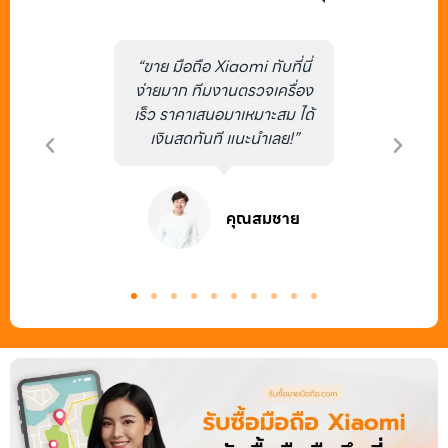
ย มือถือ
“ขาย มือถือ Xiaomi กับที่นี่
“ไม่คิด
 2025 ที่
ง่ายมาก ทีมงานตรวจเครื่อง
ง่ายขนาดน
รรม บริการ
เร็ว ราคาเสนอมาเหมาะสม ได้
ถือ Xia
 ๆ”
เงินสดทันที แนะนำเลย!”
รัญญา
คุณสมชาย