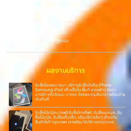
Gallery รวมรูปภาพ
บทความ
เกี่ยวกับเรา
ติดต่อเรา
เข้าสู่ระบบ
ผลงานบริการ
รับซื้อไอแพดบางนา บริการรับซื้อมือถือ iPhone
Samsung iPad แท็บเล็ตใน พื้นที่ ลาดพร้าว รัชดา
บางรัก แจ้งวัฒนะ บางแค วัชรพล รามอินทรา พร้อมจ่าย
เงินทันที
รับซื้อโน๊ตบุ๊คบางพลี รับซื้อโทรศัพท์, รับซื้อแมคบุค, รับ
ซื้อโน๊ตบุ๊ค, รับซื้อแท็บเล็ต, หรือบริการอื่นๆ เกี่ยวกับ
สินค้าไอที กรุงเทพฯ เราพร้อมให้บริการครบวงจร