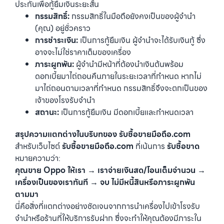
ประกันเพื่อกู้ยืมเงินระยะสั้น
กรรมสิทธิ์:
กรรมสิทธิ์ในมือถือยังคงเป็นของผู้จำนำ
(คุณ) อยู่ชั่วคราว
การชำระเงิน:
เป็นการกู้ยืมเงิน ผู้จำนำจะได้รับเงินกู้ ซึ่ง
อาจจะไม่ใช่ราคาเต็มของเครื่อง
ภาระผูกพัน:
ผู้จำนำมีหน้าที่ต้องนำเงินต้นพร้อม
ดอกเบี้ยมาไถ่ถอนคืนภายในระยะเวลาที่กำหนด หากไม่
มาไถ่ถอนตามเวลาที่กำหนด กรรมสิทธิ์จึงจะตกเป็นของ
เจ้าของโรงรับจำนำ
สถานะ:
เป็นการกู้ยืมเงิน มีดอกเบี้ยและกำหนดเวลา
สรุปความแตกต่างในบริบทของ รับซื้อขายมือถือ.com
สำหรับเว็บไซต์
รับซื้อขายมือถือ.com
ที่เน้นการ
รับซื้อขาด
หมายความว่า:
คุณขาย Oppo ให้เรา → เราจ่ายเงินสด/โอนเต็มจำนวน →
เครื่องเป็นของเราทันที → จบ ไม่มีหนี้สินหรือภาระผูกพัน
ตามมา
นี่คือสิ่งที่แตกต่างอย่างชัดเจนจากการนำเครื่องไปเข้าโรงรับ
จำนำหรือร้านที่ให้บริการรับฝาก ซึ่งจะทำให้คุณต้องมีภาระใน