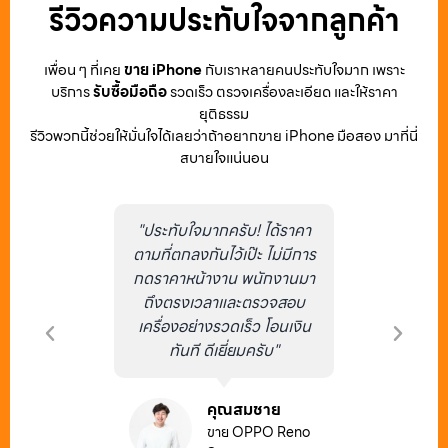
รีวิวความประทับใจจากลูกค้า
เพื่อน ๆ ที่เคย
ขาย iPhone
กับเราหลายคนประทับใจมาก เพราะ
บริการ
รับซื้อมือถือ
รวดเร็ว ตรวจเครื่องละเอียด และให้ราคา
ยุติธรรม
รีวิวพวกนี้ช่วยให้มั่นใจได้เลยว่าถ้าอยากขาย iPhone มือสอง มาที่นี่
สบายใจแน่นอน
เครื่องมี
"ประทับใจมากครับ! ได้ราคา
"สะดวกสุ
ก ให้คำ
ตามที่ตกลงกันไว้เป๊ะ ไม่มีการ
เดินทางไป
ซื้ออย่าง
กดราคาหน้างาน พนักงานมา
สภาพเครื
ีกับการ
ถึงตรงเวลาและตรวจสอบ
เบื้องต้
"
เครื่องอย่างรวดเร็ว โอนเงิน
ได้ค
ทันที ดีเยี่ยมครับ"
งพร
PO Reno
คุณสมชาย
om
ขาย OPPO Reno