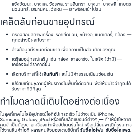
แจ้งวัฒนะ, บางแค, วัชรพล, รามอินทรา, บางนา, บางพลี, เกษตร
นวมินทร์, เสนานิคม, วังหิน — เราพร้อมเข้าไปรับ
เคล็ดลับก่อนขายอุปกรณ์
ตรวจสอบสภาพเครื่อง: รอยขีดข่วน, หน้าจอ, แบตเตอรี่, กล้อง —
ทุกอย่างมีผลกับราคา
ล้างข้อมูลทั้งหมดก่อนขาย เพื่อความเป็นส่วนตัวของคุณ
เตรียมอุปกรณ์เสริม เช่น กล่อง, สายชาร์จ, ใบเสร็จ (ถ้ามี) —
เครื่องจะได้ราคาดีขึ้น
เลือกบริการที่ให้
เงินทันที
และไม่มีค่าธรรมเนียมซ่อนเร้น
เปรียบเทียบหลายผู้ให้บริการในพื้นที่เดียวกัน เพื่อให้มั่นใจว่าคุณได้
รับราคาที่ดีที่สุด
ทำไมตลาดนี้เติบโตอย่างต่อเนื่อง
ในยุคที่เทคโนโลยีอุปกรณ์ไอทีอัปเกรดเร็ว ไม่ว่าจะเป็น iPhone,
Samsung Galaxy, iPad หรือแท็บเล็ตแบรนด์ต่างๆ — ทำให้ผู้ใช้หลาย
คนจำเป็นต้องขายเครื่องเก่าเพื่ออัปเดตรุ่นใหม่ หรือเปลี่ยนพฤติกรรมการ
ใช้งานสินค้าไอที หลายคนจึงมองหาบริษัทที่
รับซื้อไอโฟน
,
รับซื้อไอแพด
,