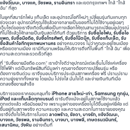
แจ้งวัฒนะ, บางแค, วัชรพล, รามอินทรา
และเขตกรุงเทพฯ ใกล้ “ใกล้
ฉัน” ที่สุด
ในยุคที่สมาร์ทโฟน แท็บเล็ต และอุปกรณ์ไอทีใหม่ๆ เปลี่ยนรุ่นกันแทบทุก
ช่วงเวลา อุปกรณ์ที่คุณใช้แล้วอาจกลายเป็นของที่ไม่ได้ใช้งานอยู่เฉยๆ
เว็บไซต์ของเราจึงเกิดขึ้นเพื่อเป็นทางเลือกให้คุณสามารถเปลี่ยนอุปกรณ์
ที่ไม่ใช้แล้วให้กลายเป็นเงินสดได้ทันที ด้วยบริการ
รับซื้อไอโฟน, รับซื้อไอ
แพด, รับซื้อมือถือ, รับซื้อโทรศัพท์, รับซื้อโน๊ตบุ๊ค, รับซื้อแท็บเล็ต, รับ
ซื้อสินค้าไอทีกรุงเทพมหานคร
อย่างครบวงจร ไม่ว่าคุณจะอยู่โซนเมือง
หรือเขตชานเมือง เรามีทีมงานพร้อมให้บริการถึงที่ในพื้นที่ “ใกล้ ฉัน” เพื่อ
ความสะดวกและรวดเร็วที่สุด
ที่ “รับซื้อขายมือถือ.com” เราเข้าใจดีว่าอุปกรณ์แต่ละชิ้นไม่ใช่แค่เครื่อง
ใช้ไฟฟ้า แต่เป็นทรัพย์สินที่มีมูลค่า คุณอาจต้องการเปลี่ยนรุ่น หรือ
ต้องการเงินด่วน เราจึงมอบบริการประเมินสภาพเครื่อง ฟรี ปราบปราม
ความยุ่งยากทั้งหลาย โดยเน้น โปร่งใส มั่นใจได้ และจ่ายเงินทันทีเมื่อ
ตกลงซื้อขายสำเร็จ
บริการของเราครอบคลุมทั้ง
iPhone สายใหม่-เก่า, Samsung ทุกรุ่น,
iPad และแท็บเล็ตทุกแบรนด์
เรารับถึงแม้จะอยู่ในสภาพใช้งานแล้ว
ตกแต่งแล้ว หรือมีรอยบ้าง เพราะมูลค่าของเครื่องไม่ได้ขึ้นอยู่แค่ยี่ห้อ แต่
ขึ้นอยู่กับสภาพจริง ความครบชุด และความสะดวกในการขายของคุณ
เราจึงตั้งใจให้บริการในเขต
ลาดพร้าว, รัชดา, บางรัก, แจ้งวัฒนะ,
บางแค, วัชรพล, รามอินทรา, บางนา, บางพลี, เกษตรนวมินทร์,
เสนานิคม, วังหิน
อย่างเต็มที่