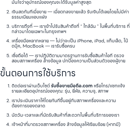
มั่นใจว่าอุปกรณ์ของคุณจะได้รับมูลค่าสูงสุด
เงินสดทันทีเมื่อขาย — เมื่อตกลงขายแล้ว รับเงินได้เลยโดยไม่มีค่า
ธรรมเนียมแอบแฝง
บริการถึงที่ — เราเข้าไปรับสินค้าถึงที่ “ ใกล้ฉัน ” ในพื้นที่บริการ ที่
กล่าวมาโดยเฉพาะในกรุงเทพฯ
เครื่องมือหลากหลาย — ไม่ว่าจะเป็น iPhone, iPad, แท็บเล็ต, โน๊
ตบุ๊ค, MacBook — เรารับซื้อครบ
เชื่อถือได้ — เราปฏิบัติตามมาตรฐานการรับซื้อสินค้าไอที ตรวจ
สอบสภาพเครื่อง ล้างข้อมูล ปกป้องความเป็นส่วนตัวของผู้ขาย
ขั้นตอนการใช้บริการ
ติดต่อเราผ่านเว็บไซต์
รับซื้อขายมือถือ.com
หรือโทร/แชทแจ้ง
รายละเอียดอุปกรณ์ของคุณ: รุ่น, ยี่ห้อ, ความจุ, สภาพ
เราประเมินราคาให้โดยทันทีขึ้นอยู่กับสภาพเครื่องและความ
ต้องการของตลาด
นัดวัน-เวลาและที่นัดรับสินค้าที่สะดวกในพื้นที่บริการของเรา
เจ้าหน้าที่มาตรวจสภาพเครื่อง ล้างข้อมูลให้เรียบร้อย (หากมี)