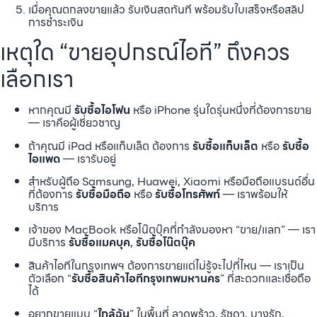
เมื่อคุณตกลงขายแล้ว รับเงินสดทันที พร้อมรับใบเสร็จหรือสลิป
การชำระเงิน
เหตุใด “ขายอุปกรณ์ไอที” ถึงควร
เลือกเรา
หากคุณมี
รับซื้อไอโฟน
หรือ iPhone รุ่นใดรุ่นหนึ่งที่ต้องการขาย
— เราคือผู้เชี่ยวชาญ
ถ้าคุณมี iPad หรือแท็บเล็ต ต้องการ
รับซื้อแท็บเล็ต
หรือ
รับซื้อ
ไอแพด
— เรารับอยู่
สำหรับผู้ถือ Samsung, Huawei, Xiaomi หรือมือถือแบรนด์อื่น
ที่ต้องการ
รับซื้อมือถือ
หรือ
รับซื้อโทรศัพท์
— เราพร้อมให้
บริการ
เจ้าของ MacBook หรือโน๊ตบุ๊คที่กำลังมองหา “ขาย/แลก” — เรา
มีบริการ
รับซื้อแมคบุค
,
รับซื้อโน๊ตบุ๊ค
สินค้าไอทีในกรุงเทพฯ ต้องการขายแต่ไม่รู้จะไปที่ไหน — เราเป็น
ตัวเลือก “
รับซื้อสินค้าไอทีกรุงเทพมหานคร
” ที่สะดวกและเชื่อถือ
ได้
อยากขายแบบ “
ใกล้ฉัน
” ในพื้นที่ ลาดพร้าว, รัชดา, บางรัก,