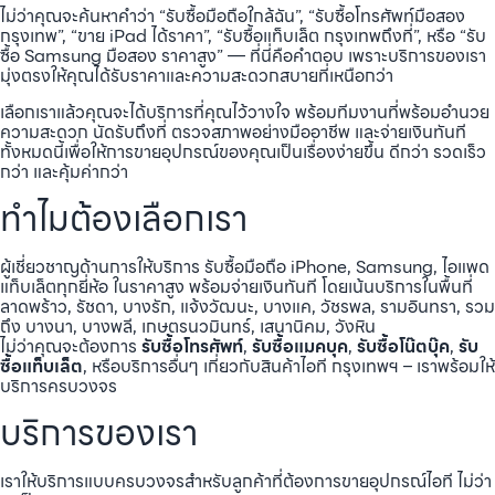
ไม่ว่าคุณจะค้นหาคำว่า “รับซื้อมือถือใกล้ฉัน”, “รับซื้อโทรศัพท์มือสอง
กรุงเทพ”, “ขาย iPad ได้ราคา”, “รับซื้อแท็บเล็ต กรุงเทพถึงที่”, หรือ “รับ
ซื้อ Samsung มือสอง ราคาสูง” — ที่นี่คือคำตอบ เพราะบริการของเรา
มุ่งตรงให้คุณได้รับราคาและความสะดวกสบายที่เหนือกว่า
เลือกเราแล้วคุณจะได้บริการที่คุณไว้วางใจ พร้อมทีมงานที่พร้อมอำนวย
ความสะดวก นัดรับถึงที่ ตรวจสภาพอย่างมืออาชีพ และจ่ายเงินทันที
ทั้งหมดนี้เพื่อให้การขายอุปกรณ์ของคุณเป็นเรื่องง่ายขึ้น ดีกว่า รวดเร็ว
กว่า และคุ้มค่ากว่า
ทำไมต้องเลือกเรา
ผู้เชี่ยวชาญด้านการให้บริการ รับซื้อมือถือ iPhone, Samsung, ไอแพด
แท็บเล็ตทุกยี่ห้อ ในราคาสูง พร้อมจ่ายเงินทันที โดยเน้นบริการในพื้นที่
ลาดพร้าว, รัชดา, บางรัก, แจ้งวัฒนะ, บางแค, วัชรพล, รามอินทรา, รวม
ถึง บางนา, บางพลี, เกษตรนวมินทร์, เสนานิคม, วังหิน
ไม่ว่าคุณจะต้องการ
รับซื้อโทรศัพท์
,
รับซื้อแมคบุค
,
รับซื้อโน๊ตบุ๊ค
,
รับ
ซื้อแท็บเล็ต
, หรือบริการอื่นๆ เกี่ยวกับสินค้าไอที กรุงเทพฯ – เราพร้อมให้
บริการครบวงจร
บริการของเรา
เราให้บริการแบบครบวงจรสำหรับลูกค้าที่ต้องการขายอุปกรณ์ไอที ไม่ว่า