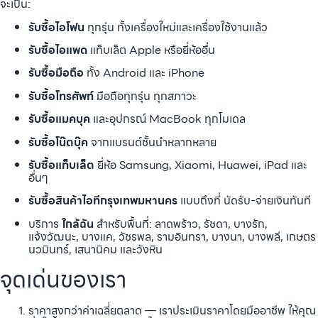
จะเป็น:
รับซื้อไอโฟน
ทุกรุ่น ทั้งเครื่องใหม่และเครื่องใช้งานแล้ว
รับซื้อไอแพด
แท็บเล็ต Apple หรือยี่ห้ออื่น
รับซื้อมือถือ
ทั้ง Android และ iPhone
รับซื้อโทรศัพท์
มือถือทุกรุ่น ทุกสภาวะ
รับซื้อแมคบุค
และอุปกรณ์ MacBook ทุกโมเดล
รับซื้อโน๊ตบุ๊ค
จากแบรนด์ชั้นนำหลากหลาย
รับซื้อแท็บเล็ต
ยี่ห้อ Samsung, Xiaomi, Huawei, iPad และ
อื่นๆ
รับซื้อสินค้าไอทีกรุงเทพมหานคร
แบบถึงที่ นัดรับ-จ่ายเงินทันที
บริการ
ใกล้ฉัน
สำหรับพื้นที่: ลาดพร้าว, รัชดา, บางรัก,
แจ้งวัฒนะ, บางแค, วัชรพล, รามอินทรา, บางนา, บางพลี, เกษตร
นวมินทร์, เสนานิคม และวังหิน
จุดเด่นของเรา
ราคาสูงกว่าค่าเฉลี่ยตลาด — เราประเมินราคาโดยมืออาชีพ ให้คุณ