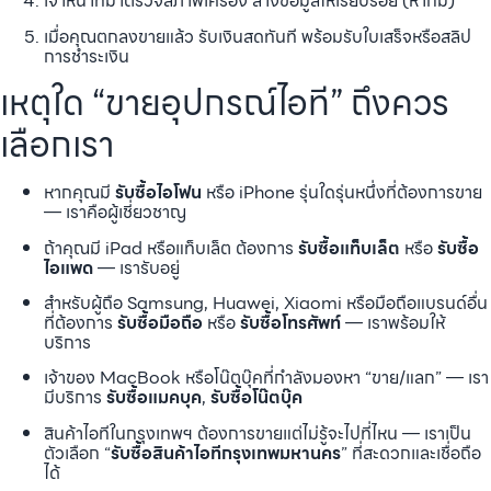
เจ้าหน้าที่มาตรวจสภาพเครื่อง ล้างข้อมูลให้เรียบร้อย (หากมี)
เมื่อคุณตกลงขายแล้ว รับเงินสดทันที พร้อมรับใบเสร็จหรือสลิป
การชำระเงิน
เหตุใด “ขายอุปกรณ์ไอที” ถึงควร
เลือกเรา
หากคุณมี
รับซื้อไอโฟน
หรือ iPhone รุ่นใดรุ่นหนึ่งที่ต้องการขาย
— เราคือผู้เชี่ยวชาญ
ถ้าคุณมี iPad หรือแท็บเล็ต ต้องการ
รับซื้อแท็บเล็ต
หรือ
รับซื้อ
ไอแพด
— เรารับอยู่
สำหรับผู้ถือ Samsung, Huawei, Xiaomi หรือมือถือแบรนด์อื่น
ที่ต้องการ
รับซื้อมือถือ
หรือ
รับซื้อโทรศัพท์
— เราพร้อมให้
บริการ
เจ้าของ MacBook หรือโน๊ตบุ๊คที่กำลังมองหา “ขาย/แลก” — เรา
มีบริการ
รับซื้อแมคบุค
,
รับซื้อโน๊ตบุ๊ค
สินค้าไอทีในกรุงเทพฯ ต้องการขายแต่ไม่รู้จะไปที่ไหน — เราเป็น
ตัวเลือก “
รับซื้อสินค้าไอทีกรุงเทพมหานคร
” ที่สะดวกและเชื่อถือ
ได้