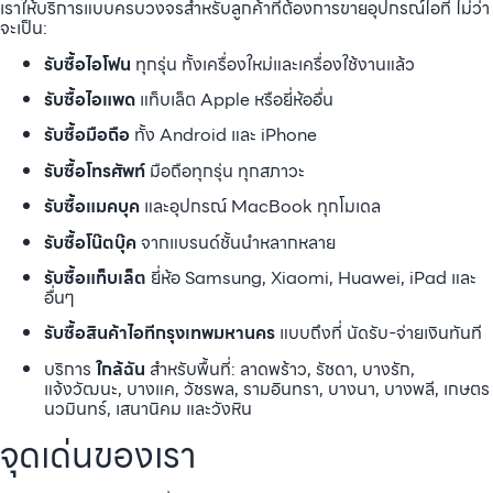
เราให้บริการแบบครบวงจรสำหรับลูกค้าที่ต้องการขายอุปกรณ์ไอที ไม่ว่า
จะเป็น:
รับซื้อไอโฟน
ทุกรุ่น ทั้งเครื่องใหม่และเครื่องใช้งานแล้ว
รับซื้อไอแพด
แท็บเล็ต Apple หรือยี่ห้ออื่น
รับซื้อมือถือ
ทั้ง Android และ iPhone
รับซื้อโทรศัพท์
มือถือทุกรุ่น ทุกสภาวะ
รับซื้อแมคบุค
และอุปกรณ์ MacBook ทุกโมเดล
รับซื้อโน๊ตบุ๊ค
จากแบรนด์ชั้นนำหลากหลาย
รับซื้อแท็บเล็ต
ยี่ห้อ Samsung, Xiaomi, Huawei, iPad และ
อื่นๆ
รับซื้อสินค้าไอทีกรุงเทพมหานคร
แบบถึงที่ นัดรับ-จ่ายเงินทันที
บริการ
ใกล้ฉัน
สำหรับพื้นที่: ลาดพร้าว, รัชดา, บางรัก,
แจ้งวัฒนะ, บางแค, วัชรพล, รามอินทรา, บางนา, บางพลี, เกษตร
นวมินทร์, เสนานิคม และวังหิน
จุดเด่นของเรา