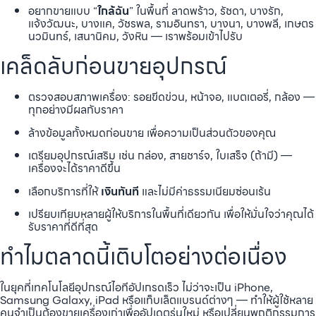
อยากขายแบบ “
ใกล้ฉัน
” ในพื้นที่ ลาดพร้าว, รัชดา, บางรัก,
แจ้งวัฒนะ, บางแค, วัชรพล, รามอินทรา, บางนา, บางพลี, เกษตร
นวมินทร์, เสนานิคม, วังหิน — เราพร้อมเข้าไปรับ
เคล็ดลับก่อนขายอุปกรณ์
ตรวจสอบสภาพเครื่อง: รอยขีดข่วน, หน้าจอ, แบตเตอรี่, กล้อง —
ทุกอย่างมีผลกับราคา
ล้างข้อมูลทั้งหมดก่อนขาย เพื่อความเป็นส่วนตัวของคุณ
เตรียมอุปกรณ์เสริม เช่น กล่อง, สายชาร์จ, ใบเสร็จ (ถ้ามี) —
เครื่องจะได้ราคาดีขึ้น
เลือกบริการที่ให้
เงินทันที
และไม่มีค่าธรรมเนียมซ่อนเร้น
เปรียบเทียบหลายผู้ให้บริการในพื้นที่เดียวกัน เพื่อให้มั่นใจว่าคุณได้
รับราคาที่ดีที่สุด
ทำไมตลาดนี้เติบโตอย่างต่อเนื่อง
ในยุคที่เทคโนโลยีอุปกรณ์ไอทีอัปเกรดเร็ว ไม่ว่าจะเป็น iPhone,
Samsung Galaxy, iPad หรือแท็บเล็ตแบรนด์ต่างๆ — ทำให้ผู้ใช้หลาย
คนจำเป็นต้องขายเครื่องเก่าเพื่ออัปเดตรุ่นใหม่ หรือเปลี่ยนพฤติกรรมการ