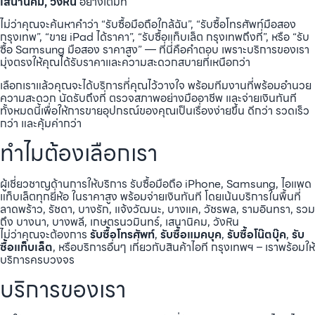
เสนานิคม, วังหิน
อย่างเต็มที่
ไม่ว่าคุณจะค้นหาคำว่า “รับซื้อมือถือใกล้ฉัน”, “รับซื้อโทรศัพท์มือสอง
กรุงเทพ”, “ขาย iPad ได้ราคา”, “รับซื้อแท็บเล็ต กรุงเทพถึงที่”, หรือ “รับ
ซื้อ Samsung มือสอง ราคาสูง” — ที่นี่คือคำตอบ เพราะบริการของเรา
มุ่งตรงให้คุณได้รับราคาและความสะดวกสบายที่เหนือกว่า
เลือกเราแล้วคุณจะได้บริการที่คุณไว้วางใจ พร้อมทีมงานที่พร้อมอำนวย
ความสะดวก นัดรับถึงที่ ตรวจสภาพอย่างมืออาชีพ และจ่ายเงินทันที
ทั้งหมดนี้เพื่อให้การขายอุปกรณ์ของคุณเป็นเรื่องง่ายขึ้น ดีกว่า รวดเร็ว
กว่า และคุ้มค่ากว่า
ทำไมต้องเลือกเรา
ผู้เชี่ยวชาญด้านการให้บริการ รับซื้อมือถือ iPhone, Samsung, ไอแพด
แท็บเล็ตทุกยี่ห้อ ในราคาสูง พร้อมจ่ายเงินทันที โดยเน้นบริการในพื้นที่
ลาดพร้าว, รัชดา, บางรัก, แจ้งวัฒนะ, บางแค, วัชรพล, รามอินทรา, รวม
ถึง บางนา, บางพลี, เกษตรนวมินทร์, เสนานิคม, วังหิน
ไม่ว่าคุณจะต้องการ
รับซื้อโทรศัพท์
,
รับซื้อแมคบุค
,
รับซื้อโน๊ตบุ๊ค
,
รับ
ซื้อแท็บเล็ต
, หรือบริการอื่นๆ เกี่ยวกับสินค้าไอที กรุงเทพฯ – เราพร้อมให้
บริการครบวงจร
บริการของเรา