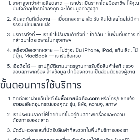
ราคาสูงกว่าค่าเฉลี่ยตลาด — เราประเมินราคาโดยมืออาชีพ ให้คุณ
มั่นใจว่าอุปกรณ์ของคุณจะได้รับมูลค่าสูงสุด
เงินสดทันทีเมื่อขาย — เมื่อตกลงขายแล้ว รับเงินได้เลยโดยไม่มีค่า
ธรรมเนียมแอบแฝง
บริการถึงที่ — เราเข้าไปรับสินค้าถึงที่ “ ใกล้ฉัน ” ในพื้นที่บริการ ที่
กล่าวมาโดยเฉพาะในกรุงเทพฯ
เครื่องมือหลากหลาย — ไม่ว่าจะเป็น iPhone, iPad, แท็บเล็ต, โน๊
ตบุ๊ค, MacBook — เรารับซื้อครบ
เชื่อถือได้ — เราปฏิบัติตามมาตรฐานการรับซื้อสินค้าไอที ตรวจ
สอบสภาพเครื่อง ล้างข้อมูล ปกป้องความเป็นส่วนตัวของผู้ขาย
ขั้นตอนการใช้บริการ
ติดต่อเราผ่านเว็บไซต์
รับซื้อขายมือถือ.com
หรือโทร/แชทแจ้ง
รายละเอียดอุปกรณ์ของคุณ: รุ่น, ยี่ห้อ, ความจุ, สภาพ
เราประเมินราคาให้โดยทันทีขึ้นอยู่กับสภาพเครื่องและความ
ต้องการของตลาด
นัดวัน-เวลาและที่นัดรับสินค้าที่สะดวกในพื้นที่บริการของเรา