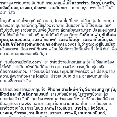
ราคาสูง พร้อมจ่ายเงินทันที ครอบคลุมพื้นที่
ลาดพร้าว, รัชดา, บางรัก,
แจ้งวัฒนะ, บางแค, วัชรพล, รามอินทรา
และเขตกรุงเทพฯ ใกล้ “ใกล้
ฉัน” ที่สุด
ในยุคที่สมาร์ทโฟน แท็บเล็ต และอุปกรณ์ไอทีใหม่ๆ เปลี่ยนรุ่นกันแทบทุก
ช่วงเวลา อุปกรณ์ที่คุณใช้แล้วอาจกลายเป็นของที่ไม่ได้ใช้งานอยู่เฉยๆ
เว็บไซต์ของเราจึงเกิดขึ้นเพื่อเป็นทางเลือกให้คุณสามารถเปลี่ยนอุปกรณ์
ที่ไม่ใช้แล้วให้กลายเป็นเงินสดได้ทันที ด้วยบริการ
รับซื้อไอโฟน, รับซื้อไอ
แพด, รับซื้อมือถือ, รับซื้อโทรศัพท์, รับซื้อโน๊ตบุ๊ค, รับซื้อแท็บเล็ต, รับ
ซื้อสินค้าไอทีกรุงเทพมหานคร
อย่างครบวงจร ไม่ว่าคุณจะอยู่โซนเมือง
หรือเขตชานเมือง เรามีทีมงานพร้อมให้บริการถึงที่ในพื้นที่ “ใกล้ ฉัน” เพื่อ
ความสะดวกและรวดเร็วที่สุด
ที่ “รับซื้อขายมือถือ.com” เราเข้าใจดีว่าอุปกรณ์แต่ละชิ้นไม่ใช่แค่เครื่อง
ใช้ไฟฟ้า แต่เป็นทรัพย์สินที่มีมูลค่า คุณอาจต้องการเปลี่ยนรุ่น หรือ
ต้องการเงินด่วน เราจึงมอบบริการประเมินสภาพเครื่อง ฟรี ปราบปราม
ความยุ่งยากทั้งหลาย โดยเน้น โปร่งใส มั่นใจได้ และจ่ายเงินทันทีเมื่อ
ตกลงซื้อขายสำเร็จ
บริการของเราครอบคลุมทั้ง
iPhone สายใหม่-เก่า, Samsung ทุกรุ่น,
iPad และแท็บเล็ตทุกแบรนด์
เรารับถึงแม้จะอยู่ในสภาพใช้งานแล้ว
ตกแต่งแล้ว หรือมีรอยบ้าง เพราะมูลค่าของเครื่องไม่ได้ขึ้นอยู่แค่ยี่ห้อ แต่
ขึ้นอยู่กับสภาพจริง ความครบชุด และความสะดวกในการขายของคุณ
เราจึงตั้งใจให้บริการในเขต
ลาดพร้าว, รัชดา, บางรัก, แจ้งวัฒนะ,
บางแค, วัชรพล, รามอินทรา, บางนา, บางพลี, เกษตรนวมินทร์,