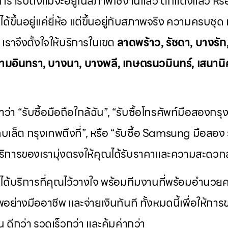
์
เรารับถึงแม้จะอยู่ในสภาพใช้งานแล้ว ตกแต่งแล้ว หรื
่ได้ขึ้นอยู่แค่ยี่ห้อ แต่ขึ้นอยู่กับสภาพจริง ความครบ
ราจึงตั้งใจให้บริการในเขต
ลาดพร้าว, รัชดา, บางรัก
ามอินทรา, บางนา, บางพลี, เกษตรนวมินทร์, เสนานิค
ว่า “รับซื้อมือถือใกล้ฉัน”, “รับซื้อโทรศัพท์มือสองกร
ท็บเล็ต กรุงเทพถึงที่”, หรือ “รับซื้อ Samsung มือสอง ร
ิการของเรามุ่งตรงให้คุณได้รับราคาและความสะดวกส
ะได้บริการที่คุณไว้วางใจ พร้อมทีมงานที่พร้อมอำนว
พอย่างมืออาชีพ และจ่ายเงินทันที ทั้งหมดนี้เพื่อให้ก
้น ดีกว่า รวดเร็วกว่า และคุ้มค่ากว่า