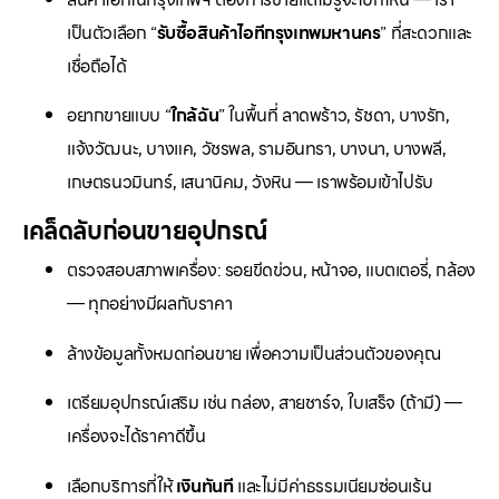
เป็นตัวเลือก “
รับซื้อสินค้าไอทีกรุงเทพมหานคร
” ที่สะดวกและ
เชื่อถือได้
อยากขายแบบ “
ใกล้ฉัน
” ในพื้นที่ ลาดพร้าว, รัชดา, บางรัก,
แจ้งวัฒนะ, บางแค, วัชรพล, รามอินทรา, บางนา, บางพลี,
เกษตรนวมินทร์, เสนานิคม, วังหิน — เราพร้อมเข้าไปรับ
เคล็ดลับก่อนขายอุปกรณ์
ตรวจสอบสภาพเครื่อง: รอยขีดข่วน, หน้าจอ, แบตเตอรี่, กล้อง
— ทุกอย่างมีผลกับราคา
ล้างข้อมูลทั้งหมดก่อนขาย เพื่อความเป็นส่วนตัวของคุณ
เตรียมอุปกรณ์เสริม เช่น กล่อง, สายชาร์จ, ใบเสร็จ (ถ้ามี) —
เครื่องจะได้ราคาดีขึ้น
เลือกบริการที่ให้
เงินทันที
และไม่มีค่าธรรมเนียมซ่อนเร้น