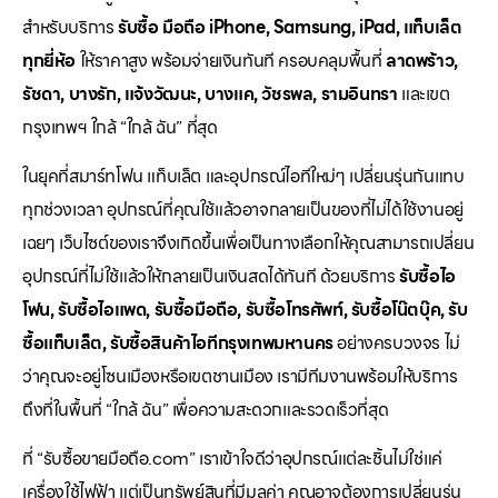
สำหรับบริการ
รับซื้อ มือถือ iPhone, Samsung, iPad, แท็บเล็ต
ทุกยี่ห้อ
ให้ราคาสูง พร้อมจ่ายเงินทันที ครอบคลุมพื้นที่
ลาดพร้าว,
รัชดา, บางรัก, แจ้งวัฒนะ, บางแค, วัชรพล, รามอินทรา
และเขต
กรุงเทพฯ ใกล้ “ใกล้ ฉัน” ที่สุด
ในยุคที่สมาร์ทโฟน แท็บเล็ต และอุปกรณ์ไอทีใหม่ๆ เปลี่ยนรุ่นกันแทบ
ทุกช่วงเวลา อุปกรณ์ที่คุณใช้แล้วอาจกลายเป็นของที่ไม่ได้ใช้งานอยู่
เฉยๆ เว็บไซต์ของเราจึงเกิดขึ้นเพื่อเป็นทางเลือกให้คุณสามารถเปลี่ยน
อุปกรณ์ที่ไม่ใช้แล้วให้กลายเป็นเงินสดได้ทันที ด้วยบริการ
รับซื้อไอ
โฟน, รับซื้อไอแพด, รับซื้อมือถือ, รับซื้อโทรศัพท์, รับซื้อโน๊ตบุ๊ค, รับ
ซื้อแท็บเล็ต, รับซื้อสินค้าไอทีกรุงเทพมหานคร
อย่างครบวงจร ไม่
ว่าคุณจะอยู่โซนเมืองหรือเขตชานเมือง เรามีทีมงานพร้อมให้บริการ
ถึงที่ในพื้นที่ “ใกล้ ฉัน” เพื่อความสะดวกและรวดเร็วที่สุด
ที่ “รับซื้อขายมือถือ.com” เราเข้าใจดีว่าอุปกรณ์แต่ละชิ้นไม่ใช่แค่
เครื่องใช้ไฟฟ้า แต่เป็นทรัพย์สินที่มีมูลค่า คุณอาจต้องการเปลี่ยนรุ่น