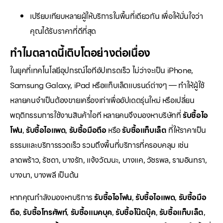
เปรียบเทียบหลายผู้ให้บริการในพื้นที่เดียวกัน เพื่อให้มั่นใจว่า
คุณได้รับราคาที่ดีที่สุด
ทำไมตลาดนี้เติบโตอย่างต่อเนื่อง
ในยุคที่เทคโนโลยีอุปกรณ์ไอทีอัปเกรดเร็ว ไม่ว่าจะเป็น iPhone,
Samsung Galaxy, iPad หรือแท็บเล็ตแบรนด์ต่างๆ — ทำให้ผู้ใช้
หลายคนจำเป็นต้องขายเครื่องเก่าเพื่ออัปเดตรุ่นใหม่ หรือเปลี่ยน
พฤติกรรมการใช้งานสินค้าไอที หลายคนจึงมองหาบริษัทที่
รับซื้อไอ
โฟน
,
รับซื้อไอแพด
,
รับซื้อมือถือ
หรือ
รับซื้อแท็บเล็ต
ที่ให้ราคาเป็น
ธรรมและบริการรวดเร็ว รวมถึงพื้นที่บริการที่ครอบคลุม เช่น
ลาดพร้าว, รัชดา, บางรัก, แจ้งวัฒนะ, บางแค, วัชรพล, รามอินทรา,
บางนา, บางพลี เป็นต้น
หากคุณกำลังมองหาบริการ
รับซื้อไอโฟน
,
รับซื้อไอแพด
,
รับซื้อมือ
ถือ
,
รับซื้อโทรศัพท์
,
รับซื้อแมคบุค
,
รับซื้อโน๊ตบุ๊ค
,
รับซื้อแท็บเล็ต
,