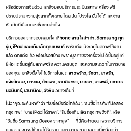
หรือต้องการเงินด่วน เราจึงมอบบริการประเมินสภาพเครื่อง ฟรี
ปราบปรามความยุ่งยากทั้งหลาย โดยเน้น โปร่งใส มั่นใจได้ และจ่าย
เงินทันทีเมื่อตกลงซื้อขายสำเร็จ
บริการของเราครอบคลุมทั้ง
iPhone สายใหม่-เก่า, Samsung ทุก
รุ่น, iPad และแท็บเล็ตทุกแบรนด์
เรารับถึงแม้จะอยู่ในสภาพใช้งาน
แล้ว ตกแต่งแล้ว หรือมีรอยบ้าง เพราะมูลค่าของเครื่องไม่ได้ขึ้นอยู่แค่
ยี่ห้อ แต่ขึ้นอยู่กับสภาพจริง ความครบชุด และความสะดวกในการขาย
ของคุณ เราจึงตั้งใจให้บริการในเขต
ลาดพร้าว, รัชดา, บางรัก,
แจ้งวัฒนะ, บางแค, วัชรพล, รามอินทรา, บางนา, บางพลี, เกษตร
นวมินทร์, เสนานิคม, วังหิน
อย่างเต็มที่
ไม่ว่าคุณจะค้นหาคำว่า “รับซื้อมือถือใกล้ฉัน”, “รับซื้อโทรศัพท์มือสอง
กรุงเทพ”, “ขาย iPad ได้ราคา”, “รับซื้อแท็บเล็ต กรุงเทพถึงที่”, หรือ
“รับซื้อ Samsung มือสอง ราคาสูง” — ที่นี่คือคำตอบ เพราะบริการ
ของเรามุ่งตรงให้คุณได้รับราคาและความสะดวกสบายที่เหนือกว่า