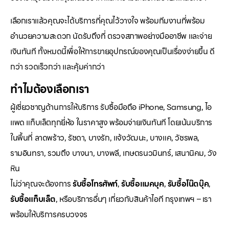
เลือกเราแล้วคุณจะได้บริการที่คุณไว้วางใจ พร้อมทีมงานที่พร้อม
อำนวยความสะดวก นัดรับถึงที่ ตรวจสภาพอย่างมืออาชีพ และจ่าย
เงินทันที ทั้งหมดนี้เพื่อให้การขายอุปกรณ์ของคุณเป็นเรื่องง่ายขึ้น ดี
กว่า รวดเร็วกว่า และคุ้มค่ากว่า
ทำไมต้องเลือกเรา
ผู้เชี่ยวชาญด้านการให้บริการ รับซื้อมือถือ iPhone, Samsung, ไอ
แพด แท็บเล็ตทุกยี่ห้อ ในราคาสูง พร้อมจ่ายเงินทันที โดยเน้นบริการ
ในพื้นที่ ลาดพร้าว, รัชดา, บางรัก, แจ้งวัฒนะ, บางแค, วัชรพล,
รามอินทรา, รวมถึง บางนา, บางพลี, เกษตรนวมินทร์, เสนานิคม, วัง
หิน
ไม่ว่าคุณจะต้องการ
รับซื้อโทรศัพท์
,
รับซื้อแมคบุค
,
รับซื้อโน๊ตบุ๊ค
,
รับซื้อแท็บเล็ต
, หรือบริการอื่นๆ เกี่ยวกับสินค้าไอที กรุงเทพฯ – เรา
พร้อมให้บริการครบวงจร