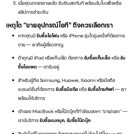
เมื่อคุณตกลงขายแล้ว รับเงินสดทันที พร้อมรับใบเสร็จหรือ
สลิปการชำระเงิน
เหตุใด “ขายอุปกรณ์ไอที” ถึงควรเลือกเรา
หากคุณมี
รับซื้อไอโฟน
หรือ iPhone รุ่นใดรุ่นหนึ่งที่ต้องการ
ขาย — เราคือผู้เชี่ยวชาญ
ถ้าคุณมี iPad หรือแท็บเล็ต ต้องการ
รับซื้อแท็บเล็ต
หรือ
รับ
ซื้อไอแพด
— เรารับอยู่
สำหรับผู้ถือ Samsung, Huawei, Xiaomi หรือมือถือ
แบรนด์อื่นที่ต้องการ
รับซื้อมือถือ
หรือ
รับซื้อโทรศัพท์
— เรา
พร้อมให้บริการ
เจ้าของ MacBook หรือโน๊ตบุ๊คที่กำลังมองหา “ขาย/แลก” —
เรามีบริการ
รับซื้อแมคบุค
,
รับซื้อโน๊ตบุ๊ค
สินค้าไอทีในกรุงเทพฯ ต้องการขายแต่ไม่รู้จะไปที่ไหน — เรา