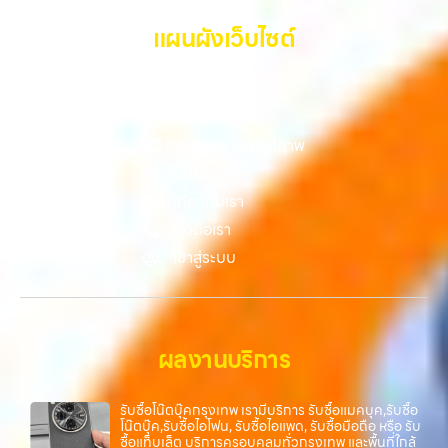
Samsung ทุกรุ่น, iPad และแท็บเล็ตทุกแบรนด์ เรารับถึงแม้จะอยู่ในสภาพ
ใช้งานแล้ว ตกแต่งแล้ว หรือมีรอยบ้าง เพราะมูลค่าของเครื่องไม่ได้ขึ้นอยู่แค่
แผนผังเว็บไซต์
ยี่ห้อ แต่ขึ้นอยู่กับสภาพจริง ความครบชุด และความสะดวกในการขายของ
คุณ เราจึงตั้งใจให้บริการในเขต ลาดพร้าว, รัชดา, บางรัก, แจ้งวัฒนะ,
หน้าหลัก
บางแค, วัชรพล, รามอินทรา, บางนา, บางพลี, เกษตรนวมินทร์, เสนานิคม,
วังหิน อย่างเต็มที่ ไม่ว่าคุณจะค้นหาคำว่า “รับซื้อมือถือใกล้ฉัน”, “รับซื้อ
บริการของเรา
โทรศัพท์มือสองกรุงเทพ”, “ขาย iPad ได้ราคา”, “รับซื้อแท็บเล็ต กรุงเทพ
Gallery รวมรูปภาพ
ถึงที่”, หรือ “รับซื้อ Samsung มือสอง ราคาสูง” — ที่นี่คือคำตอบ เพราะ
บทความ
บริการของเรามุ่งตรงให้คุณได้รับราคาและความสะดวกสบายที่เหนือกว่า
เลือกเราแล้วคุณจะได้บริการที่คุณไว้วางใจ พร้อมทีมงานที่พร้อมอำนวย
เกี่ยวกับเรา
ความสะดวก นัดรับถึงที่ ตรวจสภาพอย่างมืออาชีพ และจ่ายเงินทันที
ติดต่อเรา
ทั้งหมดนี้เพื่อให้การขายอุปกรณ์ของคุณเป็นเรื่องง่ายขึ้น ดีกว่า รวดเร็วกว่า
เข้าสู่ระบบ
และคุ้มค่ากว่า ทำไมต้องเลือกเรา ผู้เชี่ยวชาญด้านการให้บริการ รับซื้อมือถือ
iPhone, Samsung, ไอแพด แท็บเล็ตทุกยี่ห้อ ในราคาสูง พร้อมจ่ายเงิน
ทันที โดยเน้นบริการในพื้นที่ ลาดพร้าว, รัชดา, บางรัก, แจ้งวัฒนะ, บางแค,
วัชรพล, รามอินทรา, รวมถึง บางนา, บางพลี, เกษตรนวมินทร์, เสนานิคม,
วังหินไม่ว่าคุณจะต้องการ รับซื้อโทรศัพท์, รับซื้อแมคบุค, รับซื้อโน๊ตบุ๊ค, รับ
ผลงานบริการ
ซื้อแท็บเล็ต, หรือบริการอื่นๆ เกี่ยวกับสินค้าไอที กรุงเทพฯ – เราพร้อมให้
บริการครบวงจร บริการของเรา เราให้บริการแบบครบวงจรสำหรับลูกค้าที่
ต้องการขายอุปกรณ์ไอที…
รับซื้อโน๊ตบุ๊คกรุงเทพ เรามีบริการ รับซื้อแมคบุค,รับซื้อ
โน๊ตบุ๊ค,รับซื้อไอโฟน, รับซื้อไอแพด, รับซื้อมือถือ หรือ รับ
ซื้อแท็บเล็ต บริการครอบคลุมทั่วกรุงเทพ และพื้นที่ใกล้