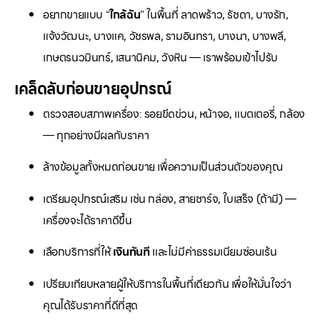
อยากขายแบบ “
ใกล้ฉัน
” ในพื้นที่ ลาดพร้าว, รัชดา, บางรัก,
แจ้งวัฒนะ, บางแค, วัชรพล, รามอินทรา, บางนา, บางพลี,
เกษตรนวมินทร์, เสนานิคม, วังหิน — เราพร้อมเข้าไปรับ
เคล็ดลับก่อนขายอุปกรณ์
ตรวจสอบสภาพเครื่อง: รอยขีดข่วน, หน้าจอ, แบตเตอรี่, กล้อง
— ทุกอย่างมีผลกับราคา
ล้างข้อมูลทั้งหมดก่อนขาย เพื่อความเป็นส่วนตัวของคุณ
เตรียมอุปกรณ์เสริม เช่น กล่อง, สายชาร์จ, ใบเสร็จ (ถ้ามี) —
เครื่องจะได้ราคาดีขึ้น
เลือกบริการที่ให้
เงินทันที
และไม่มีค่าธรรมเนียมซ่อนเร้น
เปรียบเทียบหลายผู้ให้บริการในพื้นที่เดียวกัน เพื่อให้มั่นใจว่า
คุณได้รับราคาที่ดีที่สุด