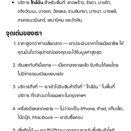
บริการ
ใกล้ฉัน
สำหรับพื้นที่: ลาดพร้าว, รัชดา, บางรัก,
แจ้งวัฒนะ, บางแค, วัชรพล, รามอินทรา, บางนา, บางพลี,
เกษตรนวมินทร์, เสนานิคม และวังหิน
จุดเด่นของเรา
ราคาสูงกว่าค่าเฉลี่ยตลาด — เราประเมินราคาโดยมืออาชีพ ให้
คุณมั่นใจว่าอุปกรณ์ของคุณจะได้รับมูลค่าสูงสุด
เงินสดทันทีเมื่อขาย — เมื่อตกลงขายแล้ว รับเงินได้เลยโดย
ไม่มีค่าธรรมเนียมแอบแฝง
บริการถึงที่ — เราเข้าไปรับสินค้าถึงที่ “ ใกล้ฉัน ” ในพื้นที่
บริการ ที่กล่าวมาโดยเฉพาะในกรุงเทพฯ
เครื่องมือหลากหลาย — ไม่ว่าจะเป็น iPhone, iPad, แท็บเล็ต,
โน๊ตบุ๊ค, MacBook — เรารับซื้อครบ
เชื่อถือได้ — เราปฏิบัติตามมาตรฐานการรับซื้อสินค้าไอที