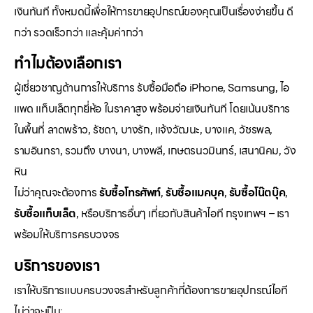
เงินทันที ทั้งหมดนี้เพื่อให้การขายอุปกรณ์ของคุณเป็นเรื่องง่ายขึ้น ดี
กว่า รวดเร็วกว่า และคุ้มค่ากว่า
ทำไมต้องเลือกเรา
ผู้เชี่ยวชาญด้านการให้บริการ รับซื้อมือถือ iPhone, Samsung, ไอ
แพด แท็บเล็ตทุกยี่ห้อ ในราคาสูง พร้อมจ่ายเงินทันที โดยเน้นบริการ
ในพื้นที่ ลาดพร้าว, รัชดา, บางรัก, แจ้งวัฒนะ, บางแค, วัชรพล,
รามอินทรา, รวมถึง บางนา, บางพลี, เกษตรนวมินทร์, เสนานิคม, วัง
หิน
ไม่ว่าคุณจะต้องการ
รับซื้อโทรศัพท์
,
รับซื้อแมคบุค
,
รับซื้อโน๊ตบุ๊ค
,
รับซื้อแท็บเล็ต
, หรือบริการอื่นๆ เกี่ยวกับสินค้าไอที กรุงเทพฯ – เรา
พร้อมให้บริการครบวงจร
บริการของเรา
เราให้บริการแบบครบวงจรสำหรับลูกค้าที่ต้องการขายอุปกรณ์ไอที
ไม่ว่าจะเป็น: