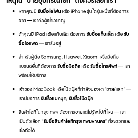
เหตุใด “ขายอุปกรณ์ไอที” ถึงควรเลือกเรา
หากคุณมี
รับซื้อไอโฟน
หรือ iPhone รุ่นใดรุ่นหนึ่งที่ต้องการ
ขาย — เราคือผู้เชี่ยวชาญ
ถ้าคุณมี iPad หรือแท็บเล็ต ต้องการ
รับซื้อแท็บเล็ต
หรือ
รับ
ซื้อไอแพด
— เรารับอยู่
สำหรับผู้ถือ Samsung, Huawei, Xiaomi หรือมือถือ
แบรนด์อื่นที่ต้องการ
รับซื้อมือถือ
หรือ
รับซื้อโทรศัพท์
— เรา
พร้อมให้บริการ
เจ้าของ MacBook หรือโน๊ตบุ๊คที่กำลังมองหา “ขาย/แลก” —
เรามีบริการ
รับซื้อแมคบุค
,
รับซื้อโน๊ตบุ๊ค
สินค้าไอทีในกรุงเทพฯ ต้องการขายแต่ไม่รู้จะไปที่ไหน — เรา
เป็นตัวเลือก “
รับซื้อสินค้าไอทีกรุงเทพมหานคร
” ที่สะดวกและ
เชื่อถือได้