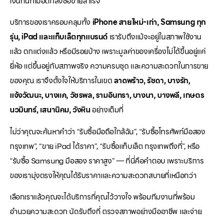
เงินทันทีเมื่อตกลงซื้อขายสำเร็จ
บริการของเราครอบคลุมทั้ง
iPhone สายใหม่-เก่า, Samsung ทุก
รุ่น, iPad และแท็บเล็ตทุกแบรนด์
เรารับถึงแม้จะอยู่ในสภาพใช้งาน
แล้ว ตกแต่งแล้ว หรือมีรอยบ้าง เพราะมูลค่าของเครื่องไม่ได้ขึ้นอยู่แค่
ยี่ห้อ แต่ขึ้นอยู่กับสภาพจริง ความครบชุด และความสะดวกในการขาย
ของคุณ เราจึงตั้งใจให้บริการในเขต
ลาดพร้าว, รัชดา, บางรัก,
แจ้งวัฒนะ, บางแค, วัชรพล, รามอินทรา, บางนา, บางพลี, เกษตร
นวมินทร์, เสนานิคม, วังหิน
อย่างเต็มที่
ไม่ว่าคุณจะค้นหาคำว่า “รับซื้อมือถือใกล้ฉัน”, “รับซื้อโทรศัพท์มือสอง
กรุงเทพ”, “ขาย iPad ได้ราคา”, “รับซื้อแท็บเล็ต กรุงเทพถึงที่”, หรือ
“รับซื้อ Samsung มือสอง ราคาสูง” — ที่นี่คือคำตอบ เพราะบริการ
ของเรามุ่งตรงให้คุณได้รับราคาและความสะดวกสบายที่เหนือกว่า
เลือกเราแล้วคุณจะได้บริการที่คุณไว้วางใจ พร้อมทีมงานที่พร้อม
อำนวยความสะดวก นัดรับถึงที่ ตรวจสภาพอย่างมืออาชีพ และจ่าย