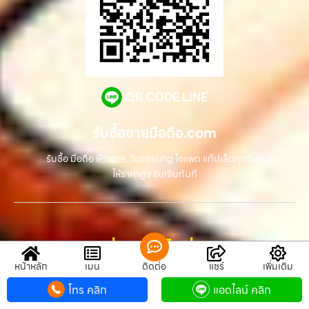
QR CODE LINE
รับซื้อขายมือถือ.com
รับซื้อ มือถือ iPhone, Samsung ไอแพด แท๊ปเล็ตทุกยี่ห้อ
ให้ราคาสูง รับเงินทันที
ช่องทางติดต่อ
หน้าหลัก
เมนู
ติดต่อ
แชร์
เพิ่มเติม
ติดต่อเรา คลิก
โทร คลิก
แอดไลน์ คลิก
082 246 9555