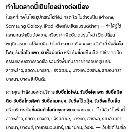
ทำไมตลาดนี้เติบโตอย่างต่อเนื่อง
ในยุคที่เทคโนโลยีอุปกรณ์ไอทีอัปเกรดเร็ว ไม่ว่าจะเป็น iPhone,
Samsung Galaxy, iPad หรือแท็บเล็ตแบรนด์ต่างๆ — ทำให้ผู้ใช้
หลายคนจำเป็นต้องขายเครื่องเก่าเพื่ออัปเดตรุ่นใหม่ หรือเปลี่ยน
พฤติกรรมการใช้งานสินค้าไอที หลายคนจึงมองหาบริษัทที่
รับซื้อไอ
โฟน
,
รับซื้อไอแพด
,
รับซื้อมือถือ
หรือ
รับซื้อแท็บเล็ต
ที่ให้ราคาเป็น
ธรรมและบริการรวดเร็ว รวมถึงพื้นที่บริการที่ครอบคลุม เช่น
ลาดพร้าว, รัชดา, บางรัก, แจ้งวัฒนะ, บางแค, วัชรพล, รามอินทรา,
บางนา, บางพลี เป็นต้น
หากคุณกำลังมองหาบริการ
รับซื้อไอโฟน
,
รับซื้อไอแพด
,
รับซื้อมือ
ถือ
,
รับซื้อโทรศัพท์
,
รับซื้อแมคบุค
,
รับซื้อโน๊ตบุ๊ค
,
รับซื้อแท็บเล็ต
,
หรือบริการ
รับซื้อสินค้าไอทีกรุงเทพมหานคร
แบบ “ใกล้ฉัน” ในพื้นที่
ลาดพร้าว, รัชดา, บางรัก, แจ้งวัฒนะ, บางแค, วัชรพล, รามอินทรา,
บางนา, บางพลี, เกษตรนวมินทร์, เสนานิคม, วังหิน — เว็บไซต์ รับซื้อ