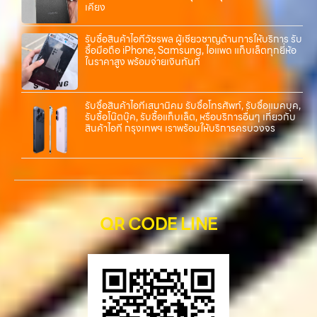
เคียง
รับซื้อสินค้าไอทีวัชรพล ผู้เชี่ยวชาญด้านการให้บริการ รับ
ซื้อมือถือ iPhone, Samsung, ไอแพด แท็บเล็ตทุกยี่ห้อ
ในราคาสูง พร้อมจ่ายเงินทันที
รับซื้อสินค้าไอทีเสนานิคม รับซื้อโทรศัพท์, รับซื้อแมคบุค,
รับซื้อโน๊ตบุ๊ค, รับซื้อแท็บเล็ต, หรือบริการอื่นๆ เกี่ยวกับ
สินค้าไอที กรุงเทพฯ เราพร้อมให้บริการครบวงจร
QR CODE LINE