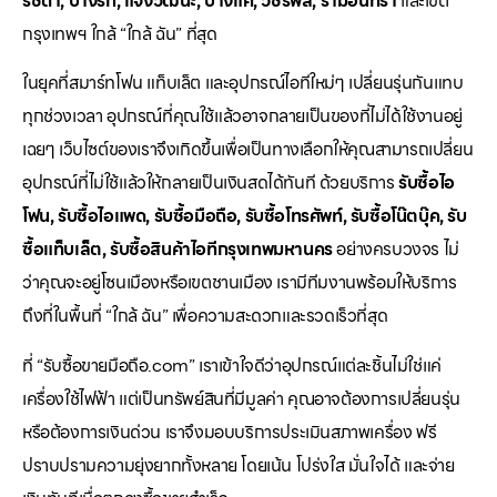
รัชดา, บางรัก, แจ้งวัฒนะ, บางแค, วัชรพล, รามอินทรา
และเขต
กรุงเทพฯ ใกล้ “ใกล้ ฉัน” ที่สุด
ในยุคที่สมาร์ทโฟน แท็บเล็ต และอุปกรณ์ไอทีใหม่ๆ เปลี่ยนรุ่นกันแทบ
ทุกช่วงเวลา อุปกรณ์ที่คุณใช้แล้วอาจกลายเป็นของที่ไม่ได้ใช้งานอยู่
เฉยๆ เว็บไซต์ของเราจึงเกิดขึ้นเพื่อเป็นทางเลือกให้คุณสามารถเปลี่ยน
อุปกรณ์ที่ไม่ใช้แล้วให้กลายเป็นเงินสดได้ทันที ด้วยบริการ
รับซื้อไอ
โฟน, รับซื้อไอแพด, รับซื้อมือถือ, รับซื้อโทรศัพท์, รับซื้อโน๊ตบุ๊ค, รับ
ซื้อแท็บเล็ต, รับซื้อสินค้าไอทีกรุงเทพมหานคร
อย่างครบวงจร ไม่
ว่าคุณจะอยู่โซนเมืองหรือเขตชานเมือง เรามีทีมงานพร้อมให้บริการ
ถึงที่ในพื้นที่ “ใกล้ ฉัน” เพื่อความสะดวกและรวดเร็วที่สุด
ที่ “รับซื้อขายมือถือ.com” เราเข้าใจดีว่าอุปกรณ์แต่ละชิ้นไม่ใช่แค่
เครื่องใช้ไฟฟ้า แต่เป็นทรัพย์สินที่มีมูลค่า คุณอาจต้องการเปลี่ยนรุ่น
หรือต้องการเงินด่วน เราจึงมอบบริการประเมินสภาพเครื่อง ฟรี
ปราบปรามความยุ่งยากทั้งหลาย โดยเน้น โปร่งใส มั่นใจได้ และจ่าย