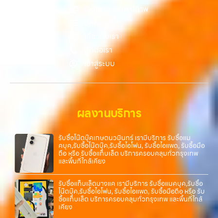
โทรศัพท์มือสองกรุงเทพ”, “ขาย iPad ได้ราคา”, “รับซื้อแท็บเล็ต กรุงเทพ
Gallery รวมรูปภาพ
ถึงที่”, หรือ “รับซื้อ Samsung มือสอง ราคาสูง” — ที่นี่คือคำตอบ เพราะ
บทความ
บริการของเรามุ่งตรงให้คุณได้รับราคาและความสะดวกสบายที่เหนือกว่า
เลือกเราแล้วคุณจะได้บริการที่คุณไว้วางใจ พร้อมทีมงานที่พร้อมอำนวย
เกี่ยวกับเรา
ความสะดวก นัดรับถึงที่ ตรวจสภาพอย่างมืออาชีพ และจ่ายเงินทันที
ติดต่อเรา
ทั้งหมดนี้เพื่อให้การขายอุปกรณ์ของคุณเป็นเรื่องง่ายขึ้น ดีกว่า รวดเร็วกว่า
เข้าสู่ระบบ
และคุ้มค่ากว่า ทำไมต้องเลือกเรา ผู้เชี่ยวชาญด้านการให้บริการ รับซื้อมือถือ
iPhone, Samsung, ไอแพด แท็บเล็ตทุกยี่ห้อ ในราคาสูง พร้อมจ่ายเงิน
ทันที โดยเน้นบริการในพื้นที่ ลาดพร้าว, รัชดา, บางรัก, แจ้งวัฒนะ, บางแค,
วัชรพล, รามอินทรา, รวมถึง บางนา, บางพลี, เกษตรนวมินทร์, เสนานิคม,
วังหินไม่ว่าคุณจะต้องการ รับซื้อโทรศัพท์, รับซื้อแมคบุค, รับซื้อโน๊ตบุ๊ค, รับ
ผลงานบริการ
ซื้อแท็บเล็ต, หรือบริการอื่นๆ เกี่ยวกับสินค้าไอที กรุงเทพฯ – เราพร้อมให้
บริการครบวงจร บริการของเรา เราให้บริการแบบครบวงจรสำหรับลูกค้าที่
ต้องการขายอุปกรณ์ไอที ไม่ว่าจะเป็น: รับซื้อไอโฟน ทุกรุ่น…
รับซื้อโน๊ตบุ๊คเกษตนวมินทร์ เรามีบริการ รับซื้อแม
คบุค,รับซื้อโน๊ตบุ๊ค,รับซื้อไอโฟน, รับซื้อไอแพด, รับซื้อมือ
ถือ หรือ รับซื้อแท็บเล็ต บริการครอบคลุมทั่วกรุงเทพ
และพื้นที่ใกล้เคียง
รับซื้อแท็บเล็ตบางแค เรามีบริการ รับซื้อแมคบุค,รับซื้อ
โน๊ตบุ๊ค,รับซื้อไอโฟน, รับซื้อไอแพด, รับซื้อมือถือ หรือ รับ
ซื้อแท็บเล็ต บริการครอบคลุมทั่วกรุงเทพ และพื้นที่ใกล้
เคียง