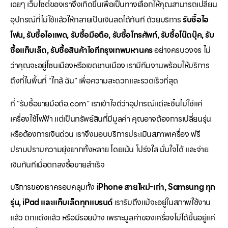
เฉยๆ เว็บไซต์ของเราจึงเกิดขึ้นเพื่อเป็นทางเลือกให้คุณสามารถเปลี่ยน
อุปกรณ์ที่ไม่ใช้แล้วให้กลายเป็นเงินสดได้ทันที ด้วยบริการ
รับซื้อไอ
โฟน, รับซื้อไอแพด, รับซื้อมือถือ, รับซื้อโทรศัพท์, รับซื้อโน๊ตบุ๊ค, รับ
ซื้อแท็บเล็ต, รับซื้อสินค้าไอทีกรุงเทพมหานคร
อย่างครบวงจร ไม่
ว่าคุณจะอยู่โซนเมืองหรือเขตชานเมือง เรามีทีมงานพร้อมให้บริการ
ถึงที่ในพื้นที่ “ใกล้ ฉัน” เพื่อความสะดวกและรวดเร็วที่สุด
ที่ “รับซื้อขายมือถือ.com” เราเข้าใจดีว่าอุปกรณ์แต่ละชิ้นไม่ใช่แค่
เครื่องใช้ไฟฟ้า แต่เป็นทรัพย์สินที่มีมูลค่า คุณอาจต้องการเปลี่ยนรุ่น
หรือต้องการเงินด่วน เราจึงมอบบริการประเมินสภาพเครื่อง ฟรี
ปราบปรามความยุ่งยากทั้งหลาย โดยเน้น โปร่งใส มั่นใจได้ และจ่าย
เงินทันทีเมื่อตกลงซื้อขายสำเร็จ
บริการของเราครอบคลุมทั้ง
iPhone สายใหม่-เก่า, Samsung ทุก
รุ่น, iPad และแท็บเล็ตทุกแบรนด์
เรารับถึงแม้จะอยู่ในสภาพใช้งาน
แล้ว ตกแต่งแล้ว หรือมีรอยบ้าง เพราะมูลค่าของเครื่องไม่ได้ขึ้นอยู่แค่