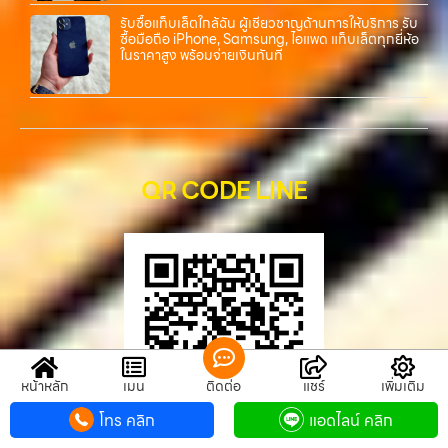
รับซื้อแท็บเล็ตใกล้ฉัน ผู้เชี่ยวชาญด้านการให้บริการ รับ
ซื้อมือถือ iPhone, Samsung, ไอแพด แท็บเล็ตทุกยี่ห้อ
ในราคาสูง พร้อมจ่ายเงินทันที
QR CODE LINE
หน้าหลัก
เมนู
ติดต่อ
แชร์
เพิ่มเติม
โทร คลิก
แอดไลน์ คลิก