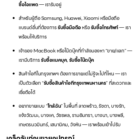
ซื้อไอแพด
— เรารับอยู่
สำหรับผู้ถือ Samsung, Huawei, Xiaomi หรือมือถือ
แบรนด์อื่นที่ต้องการ
รับซื้อมือถือ
หรือ
รับซื้อโทรศัพท์
— เรา
พร้อมให้บริการ
เจ้าของ MacBook หรือโน๊ตบุ๊คที่กำลังมองหา “ขาย/แลก” —
เรามีบริการ
รับซื้อแมคบุค
,
รับซื้อโน๊ตบุ๊ค
สินค้าไอทีในกรุงเทพฯ ต้องการขายแต่ไม่รู้จะไปที่ไหน — เรา
เป็นตัวเลือก “
รับซื้อสินค้าไอทีกรุงเทพมหานคร
” ที่สะดวกและ
เชื่อถือได้
อยากขายแบบ “
ใกล้ฉัน
” ในพื้นที่ ลาดพร้าว, รัชดา, บางรัก,
แจ้งวัฒนะ, บางแค, วัชรพล, รามอินทรา, บางนา, บางพลี,
เกษตรนวมินทร์, เสนานิคม, วังหิน — เราพร้อมเข้าไปรับ
เคล็ดลับก่อนขายอุปกรณ์