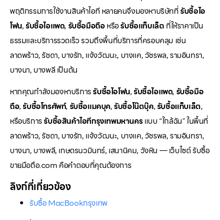
พฤติกรรมการใช้งานสินค้าไอที หลายคนจึงมองหาบริษัทที่
รับซื้อไอ
โฟน
,
รับซื้อไอแพด
,
รับซื้อมือถือ
หรือ
รับซื้อแท็บเล็ต
ที่ให้ราคาเป็น
ธรรมและบริการรวดเร็ว รวมถึงพื้นที่บริการที่ครอบคลุม เช่น
ลาดพร้าว, รัชดา, บางรัก, แจ้งวัฒนะ, บางแค, วัชรพล, รามอินทรา,
บางนา, บางพลี เป็นต้น
หากคุณกำลังมองหาบริการ
รับซื้อไอโฟน
,
รับซื้อไอแพด
,
รับซื้อมือ
ถือ
,
รับซื้อโทรศัพท์
,
รับซื้อแมคบุค
,
รับซื้อโน๊ตบุ๊ค
,
รับซื้อแท็บเล็ต
,
หรือบริการ
รับซื้อสินค้าไอทีกรุงเทพมหานคร
แบบ “ใกล้ฉัน” ในพื้นที่
ลาดพร้าว, รัชดา, บางรัก, แจ้งวัฒนะ, บางแค, วัชรพล, รามอินทรา,
บางนา, บางพลี, เกษตรนวมินทร์, เสนานิคม, วังหิน — เว็บไซต์ รับซื้อ
ขายมือถือ.com คือคำตอบที่คุณต้องการ
ลิงก์ที่เกี่ยวข้อง
รับซื้อ MacBookกรุงเทพ