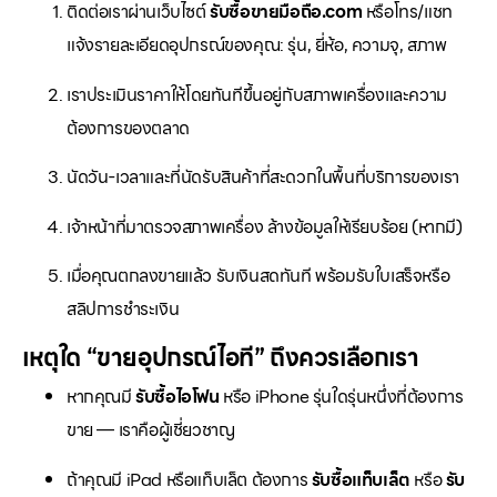
ติดต่อเราผ่านเว็บไซต์
รับซื้อขายมือถือ.com
หรือโทร/แชท
แจ้งรายละเอียดอุปกรณ์ของคุณ: รุ่น, ยี่ห้อ, ความจุ, สภาพ
เราประเมินราคาให้โดยทันทีขึ้นอยู่กับสภาพเครื่องและความ
ต้องการของตลาด
นัดวัน-เวลาและที่นัดรับสินค้าที่สะดวกในพื้นที่บริการของเรา
เจ้าหน้าที่มาตรวจสภาพเครื่อง ล้างข้อมูลให้เรียบร้อย (หากมี)
เมื่อคุณตกลงขายแล้ว รับเงินสดทันที พร้อมรับใบเสร็จหรือ
สลิปการชำระเงิน
เหตุใด “ขายอุปกรณ์ไอที” ถึงควรเลือกเรา
หากคุณมี
รับซื้อไอโฟน
หรือ iPhone รุ่นใดรุ่นหนึ่งที่ต้องการ
ขาย — เราคือผู้เชี่ยวชาญ
ถ้าคุณมี iPad หรือแท็บเล็ต ต้องการ
รับซื้อแท็บเล็ต
หรือ
รับ