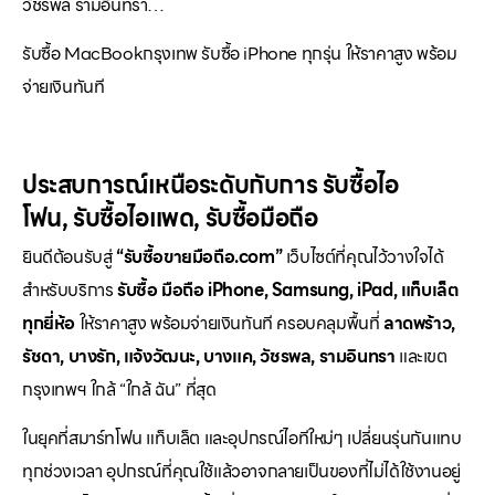
วัชรพล รามอินทรา…
รับซื้อ MacBookกรุงเทพ รับซื้อ iPhone ทุกรุ่น ให้ราคาสูง พร้อม
จ่ายเงินทันที
ประสบการณ์เหนือระดับกับการ
รับซื้อไอ
โฟน
,
รับซื้อไอแพด
,
รับซื้อมือถือ
ยินดีต้อนรับสู่
“รับซื้อขายมือถือ.com”
เว็บไซต์ที่คุณไว้วางใจได้
สำหรับบริการ
รับซื้อ มือถือ iPhone, Samsung, iPad, แท็บเล็ต
ทุกยี่ห้อ
ให้ราคาสูง พร้อมจ่ายเงินทันที ครอบคลุมพื้นที่
ลาดพร้าว,
รัชดา, บางรัก, แจ้งวัฒนะ, บางแค, วัชรพล, รามอินทรา
และเขต
กรุงเทพฯ ใกล้ “ใกล้ ฉัน” ที่สุด
ในยุคที่สมาร์ทโฟน แท็บเล็ต และอุปกรณ์ไอทีใหม่ๆ เปลี่ยนรุ่นกันแทบ
ทุกช่วงเวลา อุปกรณ์ที่คุณใช้แล้วอาจกลายเป็นของที่ไม่ได้ใช้งานอยู่