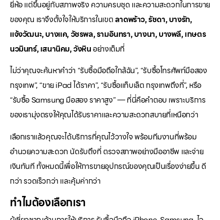
ยี่ห้อ แต่ขึ้นอยู่กับสภาพจริง ความครบชุด และความสะดวกในการขาย
ของคุณ เราจึงตั้งใจให้บริการในเขต
ลาดพร้าว, รัชดา, บางรัก,
แจ้งวัฒนะ, บางแค, วัชรพล, รามอินทรา, บางนา, บางพลี, เกษตร
นวมินทร์, เสนานิคม, วังหิน
อย่างเต็มที่
ไม่ว่าคุณจะค้นหาคำว่า “รับซื้อมือถือใกล้ฉัน”, “รับซื้อโทรศัพท์มือสอง
กรุงเทพ”, “ขาย iPad ได้ราคา”, “รับซื้อแท็บเล็ต กรุงเทพถึงที่”, หรือ
“รับซื้อ Samsung มือสอง ราคาสูง” — ที่นี่คือคำตอบ เพราะบริการ
ของเรามุ่งตรงให้คุณได้รับราคาและความสะดวกสบายที่เหนือกว่า
เลือกเราแล้วคุณจะได้บริการที่คุณไว้วางใจ พร้อมทีมงานที่พร้อม
อำนวยความสะดวก นัดรับถึงที่ ตรวจสภาพอย่างมืออาชีพ และจ่าย
เงินทันที ทั้งหมดนี้เพื่อให้การขายอุปกรณ์ของคุณเป็นเรื่องง่ายขึ้น ดี
กว่า รวดเร็วกว่า และคุ้มค่ากว่า
ทำไมต้องเลือกเรา
ผู้เชี่ยวชาญด้านการให้บริการ รับซื้อมือถือ iPhone, Samsung, ไอ