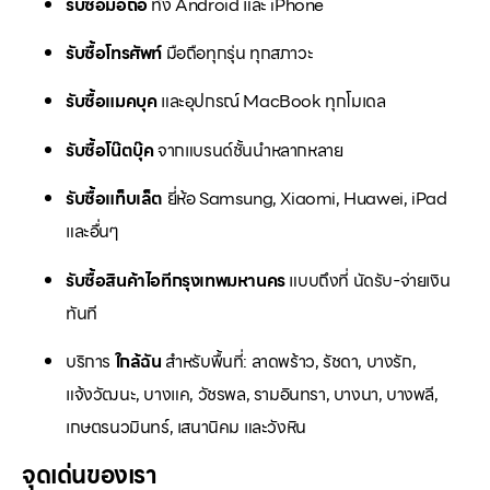
รับซื้อมือถือ
ทั้ง Android และ iPhone
รับซื้อโทรศัพท์
มือถือทุกรุ่น ทุกสภาวะ
รับซื้อแมคบุค
และอุปกรณ์ MacBook ทุกโมเดล
รับซื้อโน๊ตบุ๊ค
จากแบรนด์ชั้นนำหลากหลาย
รับซื้อแท็บเล็ต
ยี่ห้อ Samsung, Xiaomi, Huawei, iPad
และอื่นๆ
รับซื้อสินค้าไอทีกรุงเทพมหานคร
แบบถึงที่ นัดรับ-จ่ายเงิน
ทันที
บริการ
ใกล้ฉัน
สำหรับพื้นที่: ลาดพร้าว, รัชดา, บางรัก,
แจ้งวัฒนะ, บางแค, วัชรพล, รามอินทรา, บางนา, บางพลี,
เกษตรนวมินทร์, เสนานิคม และวังหิน
จุดเด่นของเรา