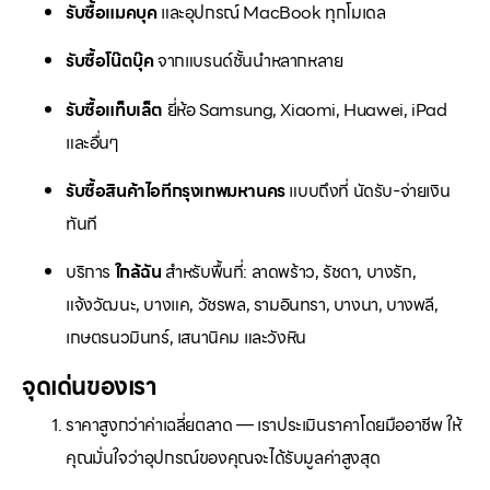
รับซื้อแมคบุค
และอุปกรณ์ MacBook ทุกโมเดล
รับซื้อโน๊ตบุ๊ค
จากแบรนด์ชั้นนำหลากหลาย
รับซื้อแท็บเล็ต
ยี่ห้อ Samsung, Xiaomi, Huawei, iPad
และอื่นๆ
รับซื้อสินค้าไอทีกรุงเทพมหานคร
แบบถึงที่ นัดรับ-จ่ายเงิน
ทันที
บริการ
ใกล้ฉัน
สำหรับพื้นที่: ลาดพร้าว, รัชดา, บางรัก,
แจ้งวัฒนะ, บางแค, วัชรพล, รามอินทรา, บางนา, บางพลี,
เกษตรนวมินทร์, เสนานิคม และวังหิน
จุดเด่นของเรา
ราคาสูงกว่าค่าเฉลี่ยตลาด — เราประเมินราคาโดยมืออาชีพ ให้
คุณมั่นใจว่าอุปกรณ์ของคุณจะได้รับมูลค่าสูงสุด