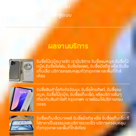
ความสะดวก นัดรับถึงที่ ตรวจสภาพอย่างมืออาชีพ และจ่ายเงินทันที
ติดต่อเรา
ทั้งหมดนี้เพื่อให้การขายอุปกรณ์ของคุณเป็นเรื่องง่ายขึ้น ดีกว่า รวดเร็วกว่า
เข้าสู่ระบบ
และคุ้มค่ากว่า ทำไมต้องเลือกเรา ผู้เชี่ยวชาญด้านการให้บริการ รับซื้อมือถือ
iPhone, Samsung, ไอแพด แท็บเล็ตทุกยี่ห้อ ในราคาสูง พร้อมจ่ายเงิน
ทันที โดยเน้นบริการในพื้นที่ ลาดพร้าว, รัชดา, บางรัก, แจ้งวัฒนะ, บางแค,
วัชรพล, รามอินทรา, รวมถึง บางนา, บางพลี, เกษตรนวมินทร์, เสนานิคม,
วังหินไม่ว่าคุณจะต้องการ รับซื้อโทรศัพท์, รับซื้อแมคบุค, รับซื้อโน๊ตบุ๊ค, รับ
ผลงานบริการ
ซื้อแท็บเล็ต, หรือบริการอื่นๆ เกี่ยวกับสินค้าไอที กรุงเทพฯ…
รับซื้อโน๊ตบุ๊คบางรัก เรามีบริการ รับซื้อแมคบุค,รับซื้อโน๊
ตบุ๊ค,รับซื้อไอโฟน, รับซื้อไอแพด, รับซื้อมือถือ หรือ รับซื้อ
แท็บเล็ต บริการครอบคลุมทั่วกรุงเทพ และพื้นที่ใกล้
เคียง
รับซื้อสินค้าไอทีแจ้งวัฒนะ รับซื้อโทรศัพท์, รับซื้อแม
คบุค, รับซื้อโน๊ตบุ๊ค, รับซื้อแท็บเล็ต, หรือบริการอื่นๆ
เกี่ยวกับสินค้าไอที กรุงเทพฯ เราพร้อมให้บริการครบ
วงจร
รับซื้อแท็บเล็ตบางพลี รับซื้อมือถือ หรือ รับซื้อแท็บเล็ต ที่
ให้ราคาเป็นธรรมและบริการรวดเร็ว บริการครอบคลุม
ทั่วกรุงเทพ และพื้นที่ใกล้เคียง