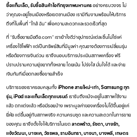
ซื้อแท็บเล็ต, รับซื้อสินค้าไอทีกรุงเทพมหานคร
อย่างครบวงจร ไม่
ว่าคุณจะอยู่โซนเมืองหรือเขตชานเมือง เรามีทีมงานพร้อมให้บริการ
ถึงที่ในพื้นที่ “ใกล้ ฉัน” เพื่อความสะดวกและรวดเร็วที่สุด
ที่ “รับซื้อขายมือถือ.com” เราเข้าใจดีว่าอุปกรณ์แต่ละชิ้นไม่ใช่แค่
เครื่องใช้ไฟฟ้า แต่เป็นทรัพย์สินที่มีมูลค่า คุณอาจต้องการเปลี่ยนรุ่น
หรือต้องการเงินด่วน เราจึงมอบบริการประเมินสภาพเครื่อง ฟรี
ปราบปรามความยุ่งยากทั้งหลาย โดยเน้น โปร่งใส มั่นใจได้ และจ่าย
เงินทันทีเมื่อตกลงซื้อขายสำเร็จ
บริการของเราครอบคลุมทั้ง
iPhone สายใหม่-เก่า, Samsung ทุก
รุ่น, iPad และแท็บเล็ตทุกแบรนด์
เรารับถึงแม้จะอยู่ในสภาพใช้งาน
แล้ว ตกแต่งแล้ว หรือมีรอยบ้าง เพราะมูลค่าของเครื่องไม่ได้ขึ้นอยู่แค่
ยี่ห้อ แต่ขึ้นอยู่กับสภาพจริง ความครบชุด และความสะดวกในการขาย
ของคุณ เราจึงตั้งใจให้บริการในเขต
ลาดพร้าว, รัชดา, บางรัก,
แจ้งวัฒนะ, บางแค, วัชรพล, รามอินทรา, บางนา, บางพลี, เกษตร