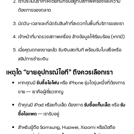
เราประเมินราคาให้โดยทันทีขึ้นอยู่กับสภาพเครื่องและความ
ต้องการของตลาด
นัดวัน-เวลาและที่นัดรับสินค้าที่สะดวกในพื้นที่บริการของเรา
เจ้าหน้าที่มาตรวจสภาพเครื่อง ล้างข้อมูลให้เรียบร้อย (หากมี)
เมื่อคุณตกลงขายแล้ว รับเงินสดทันที พร้อมรับใบเสร็จหรือ
สลิปการชำระเงิน
เหตุใด “ขายอุปกรณ์ไอที” ถึงควรเลือกเรา
หากคุณมี
รับซื้อไอโฟน
หรือ iPhone รุ่นใดรุ่นหนึ่งที่ต้องการ
ขาย — เราคือผู้เชี่ยวชาญ
ถ้าคุณมี iPad หรือแท็บเล็ต ต้องการ
รับซื้อแท็บเล็ต
หรือ
รับ
ซื้อไอแพด
— เรารับอยู่
สำหรับผู้ถือ Samsung, Huawei, Xiaomi หรือมือถือ