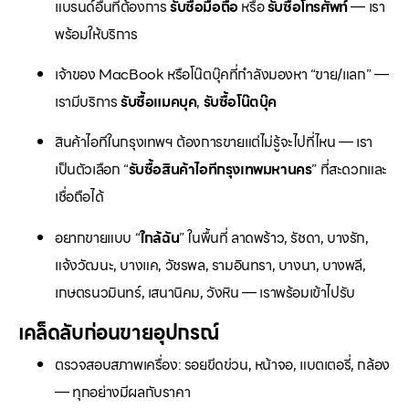
แบรนด์อื่นที่ต้องการ
รับซื้อมือถือ
หรือ
รับซื้อโทรศัพท์
— เรา
พร้อมให้บริการ
เจ้าของ MacBook หรือโน๊ตบุ๊คที่กำลังมองหา “ขาย/แลก” —
เรามีบริการ
รับซื้อแมคบุค
,
รับซื้อโน๊ตบุ๊ค
สินค้าไอทีในกรุงเทพฯ ต้องการขายแต่ไม่รู้จะไปที่ไหน — เรา
เป็นตัวเลือก “
รับซื้อสินค้าไอทีกรุงเทพมหานคร
” ที่สะดวกและ
เชื่อถือได้
อยากขายแบบ “
ใกล้ฉัน
” ในพื้นที่ ลาดพร้าว, รัชดา, บางรัก,
แจ้งวัฒนะ, บางแค, วัชรพล, รามอินทรา, บางนา, บางพลี,
เกษตรนวมินทร์, เสนานิคม, วังหิน — เราพร้อมเข้าไปรับ
เคล็ดลับก่อนขายอุปกรณ์
ตรวจสอบสภาพเครื่อง: รอยขีดข่วน, หน้าจอ, แบตเตอรี่, กล้อง
— ทุกอย่างมีผลกับราคา