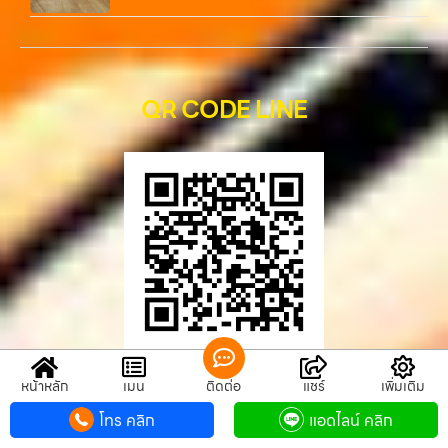
QR CODE LINE
QR CODE LINE
หน้าหลัก
เมนู
ติดต่อ
แชร์
เพิ่มเติม
โทร คลิก
แอดไลน์ คลิก
รับซื้อขายมือถือ.com