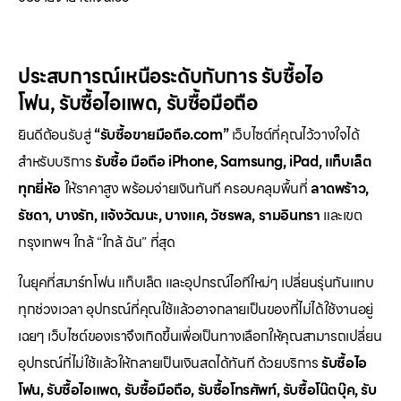
ประสบการณ์เหนือระดับกับการ
รับซื้อไอ
โฟน
,
รับซื้อไอแพด
,
รับซื้อมือถือ
ยินดีต้อนรับสู่
“รับซื้อขายมือถือ.com”
เว็บไซต์ที่คุณไว้วางใจได้
สำหรับบริการ
รับซื้อ มือถือ iPhone, Samsung, iPad, แท็บเล็ต
ทุกยี่ห้อ
ให้ราคาสูง พร้อมจ่ายเงินทันที ครอบคลุมพื้นที่
ลาดพร้าว,
รัชดา, บางรัก, แจ้งวัฒนะ, บางแค, วัชรพล, รามอินทรา
และเขต
กรุงเทพฯ ใกล้ “ใกล้ ฉัน” ที่สุด
ในยุคที่สมาร์ทโฟน แท็บเล็ต และอุปกรณ์ไอทีใหม่ๆ เปลี่ยนรุ่นกันแทบ
ทุกช่วงเวลา อุปกรณ์ที่คุณใช้แล้วอาจกลายเป็นของที่ไม่ได้ใช้งานอยู่
เฉยๆ เว็บไซต์ของเราจึงเกิดขึ้นเพื่อเป็นทางเลือกให้คุณสามารถเปลี่ยน
อุปกรณ์ที่ไม่ใช้แล้วให้กลายเป็นเงินสดได้ทันที ด้วยบริการ
รับซื้อไอ
โฟน, รับซื้อไอแพด, รับซื้อมือถือ, รับซื้อโทรศัพท์, รับซื้อโน๊ตบุ๊ค, รับ