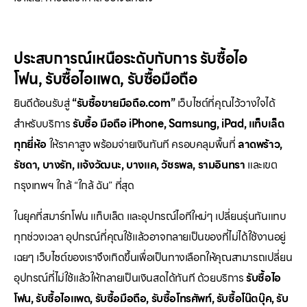
ประสบการณ์เหนือระดับกับการ
รับซื้อไอ
โฟน
,
รับซื้อไอแพด
,
รับซื้อมือถือ
ยินดีต้อนรับสู่
“รับซื้อขายมือถือ.com”
เว็บไซต์ที่คุณไว้วางใจได้
สำหรับบริการ
รับซื้อ มือถือ iPhone, Samsung, iPad, แท็บเล็ต
ทุกยี่ห้อ
ให้ราคาสูง พร้อมจ่ายเงินทันที ครอบคลุมพื้นที่
ลาดพร้าว,
รัชดา, บางรัก, แจ้งวัฒนะ, บางแค, วัชรพล, รามอินทรา
และเขต
กรุงเทพฯ ใกล้ “ใกล้ ฉัน” ที่สุด
ในยุคที่สมาร์ทโฟน แท็บเล็ต และอุปกรณ์ไอทีใหม่ๆ เปลี่ยนรุ่นกันแทบ
ทุกช่วงเวลา อุปกรณ์ที่คุณใช้แล้วอาจกลายเป็นของที่ไม่ได้ใช้งานอยู่
เฉยๆ เว็บไซต์ของเราจึงเกิดขึ้นเพื่อเป็นทางเลือกให้คุณสามารถเปลี่ยน
อุปกรณ์ที่ไม่ใช้แล้วให้กลายเป็นเงินสดได้ทันที ด้วยบริการ
รับซื้อไอ
โฟน, รับซื้อไอแพด, รับซื้อมือถือ, รับซื้อโทรศัพท์, รับซื้อโน๊ตบุ๊ค, รับ