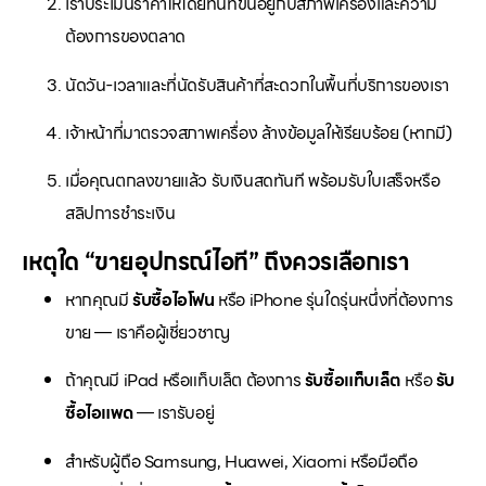
เราประเมินราคาให้โดยทันทีขึ้นอยู่กับสภาพเครื่องและความ
ต้องการของตลาด
นัดวัน-เวลาและที่นัดรับสินค้าที่สะดวกในพื้นที่บริการของเรา
เจ้าหน้าที่มาตรวจสภาพเครื่อง ล้างข้อมูลให้เรียบร้อย (หากมี)
เมื่อคุณตกลงขายแล้ว รับเงินสดทันที พร้อมรับใบเสร็จหรือ
สลิปการชำระเงิน
เหตุใด “ขายอุปกรณ์ไอที” ถึงควรเลือกเรา
หากคุณมี
รับซื้อไอโฟน
หรือ iPhone รุ่นใดรุ่นหนึ่งที่ต้องการ
ขาย — เราคือผู้เชี่ยวชาญ
ถ้าคุณมี iPad หรือแท็บเล็ต ต้องการ
รับซื้อแท็บเล็ต
หรือ
รับ
ซื้อไอแพด
— เรารับอยู่
สำหรับผู้ถือ Samsung, Huawei, Xiaomi หรือมือถือ