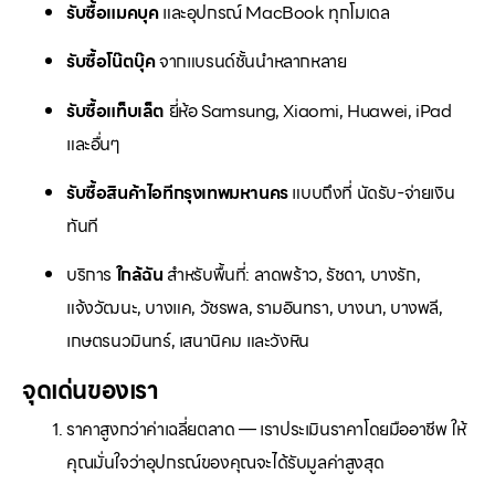
รับซื้อแมคบุค
และอุปกรณ์ MacBook ทุกโมเดล
รับซื้อโน๊ตบุ๊ค
จากแบรนด์ชั้นนำหลากหลาย
รับซื้อแท็บเล็ต
ยี่ห้อ Samsung, Xiaomi, Huawei, iPad
และอื่นๆ
รับซื้อสินค้าไอทีกรุงเทพมหานคร
แบบถึงที่ นัดรับ-จ่ายเงิน
ทันที
บริการ
ใกล้ฉัน
สำหรับพื้นที่: ลาดพร้าว, รัชดา, บางรัก,
แจ้งวัฒนะ, บางแค, วัชรพล, รามอินทรา, บางนา, บางพลี,
เกษตรนวมินทร์, เสนานิคม และวังหิน
จุดเด่นของเรา
ราคาสูงกว่าค่าเฉลี่ยตลาด — เราประเมินราคาโดยมืออาชีพ ให้
คุณมั่นใจว่าอุปกรณ์ของคุณจะได้รับมูลค่าสูงสุด