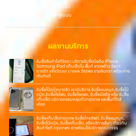
ความสะดวก นัดรับถึงที่ ตรวจสภาพอย่างมืออาชีพ และจ่ายเงินทันที
ติดต่อเรา
ทั้งหมดนี้เพื่อให้การขายอุปกรณ์ของคุณเป็นเรื่องง่ายขึ้น ดีกว่า รวดเร็วกว่า
เข้าสู่ระบบ
และคุ้มค่ากว่า ทำไมต้องเลือกเรา ผู้เชี่ยวชาญด้านการให้บริการ รับซื้อมือถือ
iPhone, Samsung, ไอแพด แท็บเล็ตทุกยี่ห้อ ในราคาสูง พร้อมจ่ายเงิน
ทันที โดยเน้นบริการในพื้นที่ ลาดพร้าว, รัชดา, บางรัก, แจ้งวัฒนะ, บางแค,
วัชรพล, รามอินทรา, รวมถึง บางนา, บางพลี, เกษตรนวมินทร์, เสนานิคม,
วังหินไม่ว่าคุณจะต้องการ รับซื้อโทรศัพท์, รับซื้อแมคบุค, รับซื้อโน๊ตบุ๊ค, รับ
ผลงานบริการ
ซื้อแท็บเล็ต, หรือบริการอื่นๆ เกี่ยวกับสินค้าไอที กรุงเทพฯ…
รับซื้อสินค้าไอทีรัชดา บริการรับซื้อมือถือ iPhone
Samsung iPad แท็บเล็ตใน พื้นที่ ลาดพร้าว รัชดา
บางรัก แจ้งวัฒนะ บางแค วัชรพล รามอินทรา พร้อมจ่าย
เงินทันที
รับซื้อโน๊ตบุ๊คบางรัก เรามีบริการ รับซื้อแมคบุค,รับซื้อโน๊
ตบุ๊ค,รับซื้อไอโฟน, รับซื้อไอแพด, รับซื้อมือถือ หรือ รับซื้อ
แท็บเล็ต บริการครอบคลุมทั่วกรุงเทพ และพื้นที่ใกล้
เคียง
รับซื้อแท็บเล็ตกรุงเทพ รับซื้อโทรศัพท์, รับซื้อแมคบุค,
รับซื้อโน๊ตบุ๊ค, รับซื้อแท็บเล็ต, หรือบริการอื่นๆ เกี่ยวกับ
สินค้าไอที กรุงเทพฯ เราพร้อมให้บริการครบวงจร