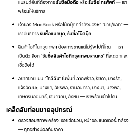
แบรนด์อื่นที่ต้องการ
รับซื้อมือถือ
หรือ
รับซื้อโทรศัพท์
— เรา
พร้อมให้บริการ
เจ้าของ MacBook หรือโน๊ตบุ๊คที่กำลังมองหา “ขาย/แลก” —
เรามีบริการ
รับซื้อแมคบุค
,
รับซื้อโน๊ตบุ๊ค
สินค้าไอทีในกรุงเทพฯ ต้องการขายแต่ไม่รู้จะไปที่ไหน — เรา
เป็นตัวเลือก “
รับซื้อสินค้าไอทีกรุงเทพมหานคร
” ที่สะดวกและ
เชื่อถือได้
อยากขายแบบ “
ใกล้ฉัน
” ในพื้นที่ ลาดพร้าว, รัชดา, บางรัก,
แจ้งวัฒนะ, บางแค, วัชรพล, รามอินทรา, บางนา, บางพลี,
เกษตรนวมินทร์, เสนานิคม, วังหิน — เราพร้อมเข้าไปรับ
เคล็ดลับก่อนขายอุปกรณ์
ตรวจสอบสภาพเครื่อง: รอยขีดข่วน, หน้าจอ, แบตเตอรี่, กล้อง
— ทุกอย่างมีผลกับราคา