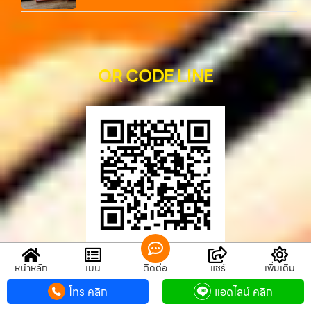
QR CODE LINE
QR CODE LINE
หน้าหลัก
เมนู
ติดต่อ
แชร์
เพิ่มเติม
โทร คลิก
แอดไลน์ คลิก
รับซื้อขายมือถือ.com