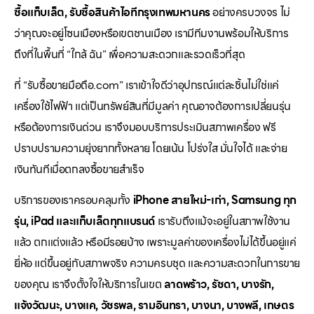
ซื้อแท็บเล็ต, รับซื้อสินค้าไอทีกรุงเทพมหานคร
อย่างครบวงจร ไม่
ว่าคุณจะอยู่โซนเมืองหรือเขตชานเมือง เรามีทีมงานพร้อมให้บริการ
ถึงที่ในพื้นที่ “ใกล้ ฉัน” เพื่อความสะดวกและรวดเร็วที่สุด
ที่ “รับซื้อขายมือถือ.com” เราเข้าใจดีว่าอุปกรณ์แต่ละชิ้นไม่ใช่แค่
เครื่องใช้ไฟฟ้า แต่เป็นทรัพย์สินที่มีมูลค่า คุณอาจต้องการเปลี่ยนรุ่น
หรือต้องการเงินด่วน เราจึงมอบบริการประเมินสภาพเครื่อง ฟรี
ปราบปรามความยุ่งยากทั้งหลาย โดยเน้น โปร่งใส มั่นใจได้ และจ่าย
เงินทันทีเมื่อตกลงซื้อขายสำเร็จ
บริการของเราครอบคลุมทั้ง
iPhone สายใหม่-เก่า, Samsung ทุก
รุ่น, iPad และแท็บเล็ตทุกแบรนด์
เรารับถึงแม้จะอยู่ในสภาพใช้งาน
แล้ว ตกแต่งแล้ว หรือมีรอยบ้าง เพราะมูลค่าของเครื่องไม่ได้ขึ้นอยู่แค่
ยี่ห้อ แต่ขึ้นอยู่กับสภาพจริง ความครบชุด และความสะดวกในการขาย
ของคุณ เราจึงตั้งใจให้บริการในเขต
ลาดพร้าว, รัชดา, บางรัก,
แจ้งวัฒนะ, บางแค, วัชรพล, รามอินทรา, บางนา, บางพลี, เกษตร