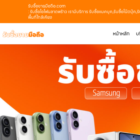
รับซื้อขายมือถือ.com
: รับซื้อไอโฟนลาดพร้าว เรามีบริการ รับซื้อแมคบุค,รับซื้อโน๊ตบุ๊ค,
พื้นที่ใกล้เคียง
หน้าหลัก
บ