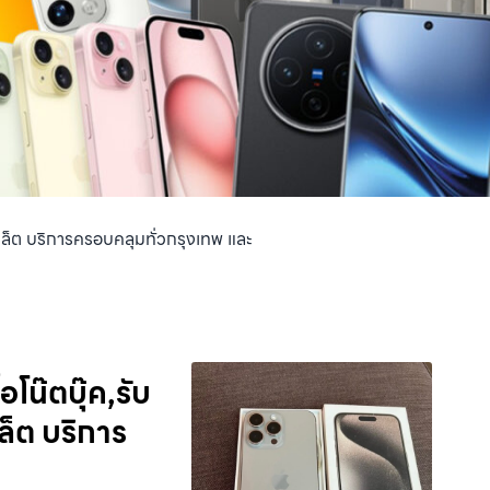
แท็บเล็ต บริการครอบคลุมทั่วกรุงเทพ และ
อโน๊ตบุ๊ค,รับ
เล็ต บริการ