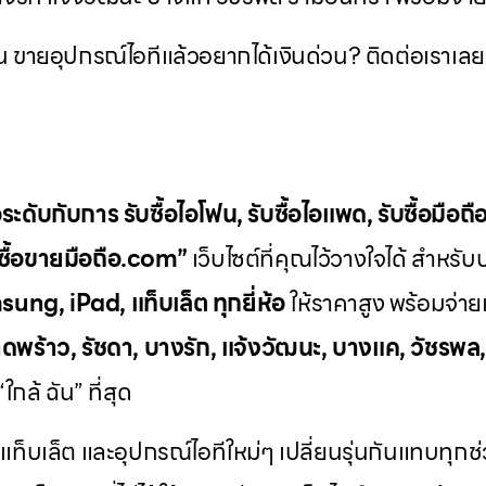
ัน ขายอุปกรณ์ไอทีแล้วอยากได้เงินด่วน? ติดต่อเราเลย
ระดับกับการ
รับซื้อไอโฟน
,
รับซื้อไอแพด
,
รับซื้อมือถื
บซื้อขายมือถือ.com”
เว็บไซต์ที่คุณไว้วางใจได้ สำหรั
ung, iPad, แท็บเล็ต ทุกยี่ห้อ
ให้ราคาสูง พร้อมจ่ายเ
ดพร้าว, รัชดา, บางรัก, แจ้งวัฒนะ, บางแค, วัชรพล
กล้ ฉัน” ที่สุด
 แท็บเล็ต และอุปกรณ์ไอทีใหม่ๆ เปลี่ยนรุ่นกันแทบทุก