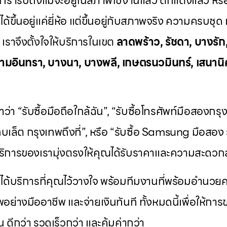
์
เรารับถึงแม้จะอยู่ในสภาพใช้งานแล้ว ตกแต่งแล้ว หรื
่ได้ขึ้นอยู่แค่ยี่ห้อ แต่ขึ้นอยู่กับสภาพจริง ความครบ
ราจึงตั้งใจให้บริการในเขต
ลาดพร้าว, รัชดา, บางรัก
ามอินทรา, บางนา, บางพลี, เกษตรนวมินทร์, เสนานิค
ว่า “รับซื้อมือถือใกล้ฉัน”, “รับซื้อโทรศัพท์มือสองกร
ท็บเล็ต กรุงเทพถึงที่”, หรือ “รับซื้อ Samsung มือสอง ร
ิการของเรามุ่งตรงให้คุณได้รับราคาและความสะดวกส
ะได้บริการที่คุณไว้วางใจ พร้อมทีมงานที่พร้อมอำนว
พอย่างมืออาชีพ และจ่ายเงินทันที ทั้งหมดนี้เพื่อให้ก
้น ดีกว่า รวดเร็วกว่า และคุ้มค่ากว่า