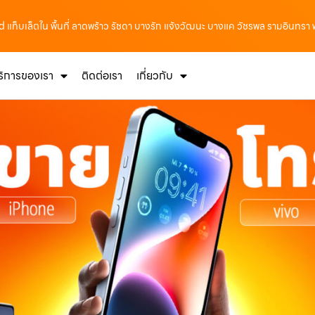
d แท็บเล็ตใน พื้นที่ ลาดพร้าว รัชดา บางรัก แจ้งวัฒนะ บางแค วัชรพล รามอินทรา 
ริการของเรา
ติดต่อเรา
เกี่ยวกับ