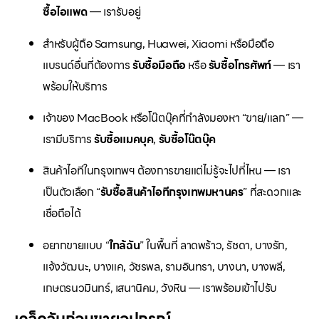
ซื้อไอแพด
— เรารับอยู่
สำหรับผู้ถือ Samsung, Huawei, Xiaomi หรือมือถือ
แบรนด์อื่นที่ต้องการ
รับซื้อมือถือ
หรือ
รับซื้อโทรศัพท์
— เรา
พร้อมให้บริการ
เจ้าของ MacBook หรือโน๊ตบุ๊คที่กำลังมองหา “ขาย/แลก” —
เรามีบริการ
รับซื้อแมคบุค
,
รับซื้อโน๊ตบุ๊ค
สินค้าไอทีในกรุงเทพฯ ต้องการขายแต่ไม่รู้จะไปที่ไหน — เรา
เป็นตัวเลือก “
รับซื้อสินค้าไอทีกรุงเทพมหานคร
” ที่สะดวกและ
เชื่อถือได้
อยากขายแบบ “
ใกล้ฉัน
” ในพื้นที่ ลาดพร้าว, รัชดา, บางรัก,
แจ้งวัฒนะ, บางแค, วัชรพล, รามอินทรา, บางนา, บางพลี,
เกษตรนวมินทร์, เสนานิคม, วังหิน — เราพร้อมเข้าไปรับ