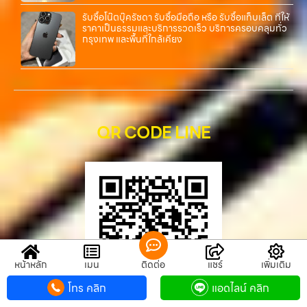
รับซื้อโน๊ตบุ๊ครัชดา รับซื้อมือถือ หรือ รับซื้อแท็บเล็ต ที่ให้
ราคาเป็นธรรมและบริการรวดเร็ว บริการครอบคลุมทั่ว
กรุงเทพ และพื้นที่ใกล้เคียง
QR CODE LINE
หน้าหลัก
เมนู
ติดต่อ
แชร์
เพิ่มเติม
โทร คลิก
แอดไลน์ คลิก