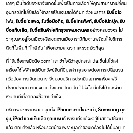
เฉยๆ เว็บไซต์ของเราจึงเกิดขึ้นเพื่อเป็นทางเลือกให้คุณสามารถเปลี่ยน
อุปกรณ์ที่ไม่ใช้แล้วให้กลายเป็นเงินสดได้ทันที ด้วยบริการ
รับซื้อไอ
โฟน, รับซื้อไอแพด, รับซื้อมือถือ, รับซื้อโทรศัพท์, รับซื้อโน๊ตบุ๊ค, รับ
ซื้อแท็บเล็ต, รับซื้อสินค้าไอทีกรุงเทพมหานคร
อย่างครบวงจร ไม่
ว่าคุณจะอยู่โซนเมืองหรือเขตชานเมือง เรามีทีมงานพร้อมให้บริการ
ถึงที่ในพื้นที่ “ใกล้ ฉัน” เพื่อความสะดวกและรวดเร็วที่สุด
ที่ “รับซื้อขายมือถือ.com” เราเข้าใจดีว่าอุปกรณ์แต่ละชิ้นไม่ใช่แค่
เครื่องใช้ไฟฟ้า แต่เป็นทรัพย์สินที่มีมูลค่า คุณอาจต้องการเปลี่ยนรุ่น
หรือต้องการเงินด่วน เราจึงมอบบริการประเมินสภาพเครื่อง ฟรี
ปราบปรามความยุ่งยากทั้งหลาย โดยเน้น โปร่งใส มั่นใจได้ และจ่าย
เงินทันทีเมื่อตกลงซื้อขายสำเร็จ
บริการของเราครอบคลุมทั้ง
iPhone สายใหม่-เก่า, Samsung ทุก
รุ่น, iPad และแท็บเล็ตทุกแบรนด์
เรารับถึงแม้จะอยู่ในสภาพใช้งาน
แล้ว ตกแต่งแล้ว หรือมีรอยบ้าง เพราะมูลค่าของเครื่องไม่ได้ขึ้นอยู่แค่