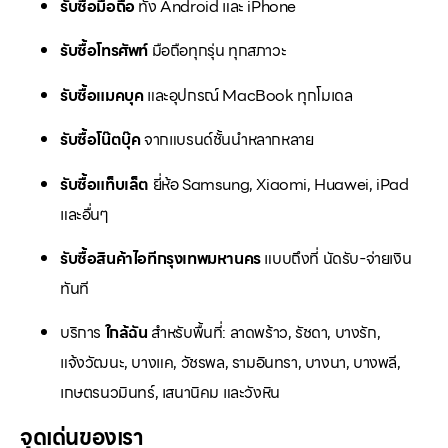
รับซื้อมือถือ
ทั้ง Android และ iPhone
รับซื้อโทรศัพท์
มือถือทุกรุ่น ทุกสภาวะ
รับซื้อแมคบุค
และอุปกรณ์ MacBook ทุกโมเดล
รับซื้อโน๊ตบุ๊ค
จากแบรนด์ชั้นนำหลากหลาย
รับซื้อแท็บเล็ต
ยี่ห้อ Samsung, Xiaomi, Huawei, iPad
และอื่นๆ
รับซื้อสินค้าไอทีกรุงเทพมหานคร
แบบถึงที่ นัดรับ-จ่ายเงิน
ทันที
บริการ
ใกล้ฉัน
สำหรับพื้นที่: ลาดพร้าว, รัชดา, บางรัก,
แจ้งวัฒนะ, บางแค, วัชรพล, รามอินทรา, บางนา, บางพลี,
เกษตรนวมินทร์, เสนานิคม และวังหิน
จุดเด่นของเรา