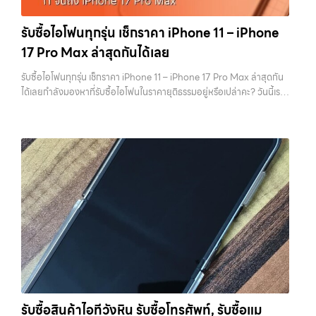
อาชีพ และจ่ายเงินทันที ทั้งหมดนี้เพื่อให้การขายอุปกรณ์ของคุณเป็นเรื่อง
คุณโดยตรง 1. สำรองข้อมูลให้เรียบร้อยก่อนล้างเครื่อง ขั้นตอนแรกที่ควร
ง่ายขึ้น ดีกว่า รวดเร็วกว่า และคุ้มค่ากว่า ทำไมต้องเลือกเรา ผู้เชี่ยวชาญด้าน
ทำเสมอคือการสำรองข้อมูล เพราะหลังจากล้างเครื่องแล้ว ข้อมูลทั้งหมดจะ
รับซื้อไอโฟนทุกรุ่น เช็กราคา iPhone 11 – iPhone
การให้บริการ รับซื้อมือถือ iPhone, Samsung, ไอแพด แท็บเล็ตทุกยี่ห้อ ใน
ไม่สามารถกู้คืนได้อีก ไม่ว่าจะเป็นรูปภาพ รายชื่อ เบอร์โทร หรือแชทต่างๆ
17 Pro Max ล่าสุดกันได้เลย
ราคาสูง พร้อมจ่ายเงินทันที โดยเน้นบริการในพื้นที่ ลาดพร้าว, รัชดา,
หลายคนมักรีบล้างเครื่องเพราะอยากขายเร็ว แต่สุดท้ายต้องกลับมาเสีย
บางรัก, แจ้งวัฒนะ, บางแค, วัชรพล, รามอินทรา, รวมถึง บางนา,…
เวลาเพราะลืมสำรองข้อมูลสำคัญ สิ่งนี้เกิดขึ้นบ่อยมาก และเป็นความผิด
รับซื้อไอโฟนทุกรุ่น เช็กราคา iPhone 11 – iPhone 17 Pro Max ล่าสุดกัน
พลาดที่ไม่ควรเกิดขึ้นเลย คุณสามารถสำรองข้อมูลได้ผ่าน iCloud หรือผ่าน
ได้เลยกำลังมองหาที่รับซื้อไอโฟนในราคายุติธรรมอยู่หรือเปล่าคะ? วันนี้เรา
คอมพิวเตอร์ก็ได้ หากต้องการความสะดวก iCloud จะเป็นตัวเลือกที่ง่าย
มีข่าวดีมาแจ้งให้คุณทราบ! เรารับซื้อไอโฟนทุกรุ่น ตั้งแต่ iPhone 11 จนถึง
ที่สุด แต่ถ้ามีข้อมูลจำนวนมาก การสำรองผ่านคอมพิวเตอร์จะรวดเร็วกว่า
iPhone 17 Pro Max รุ่นล่าสุด พร้อมเสนอราคาที่เป็นธรรมที่ 70% ของ
สิ่งสำคัญคืออย่าลืมตรวจสอบว่าการ Backup สำเร็จจริง ไม่ใช่แค่กดแล้ว
ราคาในตลาดมือสอง เรายังมีบริการที่รวดเร็ว และจ่ายเงินสดทันที ไม่มีค่า
คิดว่าเรียบร้อย เพราะถ้าพลาดขึ้นมา จะไม่สามารถย้อนกลับไปแก้ไขได้อีก 2.
ธรรมเนียมซ่อนเร้นค่ะ ทำไมต้องขายไอโฟนกับเรา?
รับซื้อทุกรุ่น ทุกสภาพ
ออกจาก iCloud และ Apple ID ให้สมบูรณ์ ขั้นตอนนี้ถือว่าสำคัญที่สุดใน
- ไม่ว่าจะเป็นเครื่องใหม่ เครื่องใช้งาน หรือเครื่องที่มีตำหนิเล็กน้อย เรารับซื้อ
การขาย iPhone หากยังมี Apple ID อยู่ในเครื่อง จะทำให้เกิดสิ่งที่เรียกว่า
หมด
ราคายุติธรรม - ประเมินราคาตามสภาพเครื่องจริง ให้ราคาสูงถึง
Activation Lock ซึ่งทำให้ไม่สามารถใช้งานเครื่องต่อได้ ในมุมของร้านรับ
70% ของราคาตลาดมือสอง
รวดเร็วทันใจ - ประเมินและจ่ายเงินทันที ไม่
ซื้อ เครื่องที่ติด iCloud มีความเสี่ยงสูง เพราะไม่สามารถนำไปขายต่อได้
ต้องรอนาน
ปลอดภัย 100% - มีหน้าร้านจริง บริการโปร่งใส ตรวจสอบ
ทันที บางร้านอาจไม่รับซื้อเลย หรือถ้ารับก็จะกดราคาลงอย่างมาก การออก
ได้
รับซื้อถึงที่ - มีบริการรับซื้อถึงบ้านในกรุงเทพและปริมณฑลเช็กราคา
จาก iCloud ทำได้ไม่ยาก เพียงเข้าไปที่การตั้งค่า กดชื่อบัญชีของตัวเอง
รับซื้อ iPhone แต่ละรุ่นมาดูกันว่าแต่ละรุ่นเรารับซื้อในราคาเท่าไหร่บ้าง
แล้วเลือกออกจากระบบ จากนั้นใส่รหัสผ่านเพื่อยืนยัน หลังจากออกแล้ว
(ราคาอัพเดทล่าสุดเดือนพฤศจิกายน 2024)
iPhone 11 (ปี
ควรตรวจสอบอีกครั้งว่าหน้า Settings ไม่มีชื่อบัญชีของคุณเหลืออยู่ เพื่อ
2019)iPhone 11 เป็นรุ่นที่ได้รับความนิยมมากในตอนที่เปิดตัว มาพร้อม
ให้มั่นใจว่าเครื่องพร้อมสำหรับผู้ใช้งานใหม่จริงๆ 3. รีเซ็ตเครื่องให้เหมือน
กล้องคู่ ชิป A13 Bionic และหน้าจอ Liquid Retina ขนาด 6.1 นิ้ว แม้จะ
เครื่องใหม่ เมื่อสำรองข้อมูลและออกจาก iCloud เรียบร้อยแล้ว ขั้นตอนต่อ
เป็นรุ่นที่ออกมาได้สักระยะแล้ว แต่ก็ยังใช้งานได้ดีและรองรับ iOS เวอร์ชัน
ไปคือการรีเซ็ตเครื่องให้เป็นค่าเริ่มต้นจากโรงงาน การรีเซ็ตจะช่วยลบข้อมูล
รับซื้อสินค้าไอทีวังหิน รับซื้อโทรศัพท์, รับซื้อแม
ล่าสุดราคารับซื้อ iPhone 11:iPhone 11 64GB รับซื้อได้ที่ 7,000 บาท