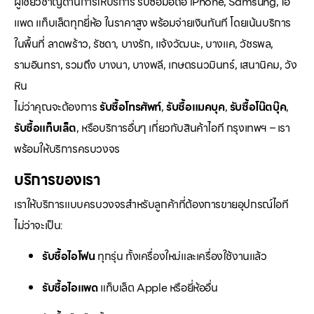
ผู้เชี่ยวชาญด้านการให้บริการ รับซื้อมือถือ iPhone, Samsung, ไอ
แพด แท็บเล็ตทุกยี่ห้อ ในราคาสูง พร้อมจ่ายเงินทันที โดยเน้นบริการ
ในพื้นที่ ลาดพร้าว, รัชดา, บางรัก, แจ้งวัฒนะ, บางแค, วัชรพล,
รามอินทรา, รวมถึง บางนา, บางพลี, เกษตรนวมินทร์, เสนานิคม, วัง
หิน
ไม่ว่าคุณจะต้องการ
รับซื้อโทรศัพท์
,
รับซื้อแมคบุค
,
รับซื้อโน๊ตบุ๊ค
,
รับซื้อแท็บเล็ต
, หรือบริการอื่นๆ เกี่ยวกับสินค้าไอที กรุงเทพฯ – เรา
พร้อมให้บริการครบวงจร
บริการของเรา
เราให้บริการแบบครบวงจรสำหรับลูกค้าที่ต้องการขายอุปกรณ์ไอที
ไม่ว่าจะเป็น:
รับซื้อไอโฟน
ทุกรุ่น ทั้งเครื่องใหม่และเครื่องใช้งานแล้ว
รับซื้อไอแพด
แท็บเล็ต Apple หรือยี่ห้ออื่น