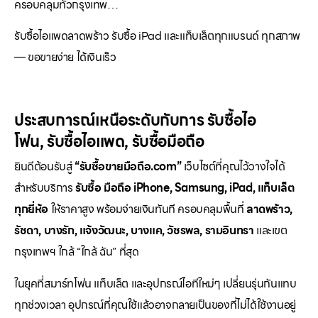
ครอบคลุมทั่วกรุงเทพ…
รับซื้อไอแพดลาดพร้าว รับซื้อ iPad และแท็บเล็ตทุกแบรนด์ ทุกสภาพ
— ขอขายง่าย ได้เงินเร็ว
ประสบการณ์เหนือระดับกับการ
รับซื้อไอ
โฟน
,
รับซื้อไอแพด
,
รับซื้อมือถือ
ยินดีต้อนรับสู่
“รับซื้อขายมือถือ.com”
เว็บไซต์ที่คุณไว้วางใจได้
สำหรับบริการ
รับซื้อ มือถือ iPhone, Samsung, iPad, แท็บเล็ต
ทุกยี่ห้อ
ให้ราคาสูง พร้อมจ่ายเงินทันที ครอบคลุมพื้นที่
ลาดพร้าว,
รัชดา, บางรัก, แจ้งวัฒนะ, บางแค, วัชรพล, รามอินทรา
และเขต
กรุงเทพฯ ใกล้ “ใกล้ ฉัน” ที่สุด
ในยุคที่สมาร์ทโฟน แท็บเล็ต และอุปกรณ์ไอทีใหม่ๆ เปลี่ยนรุ่นกันแทบ
ทุกช่วงเวลา อุปกรณ์ที่คุณใช้แล้วอาจกลายเป็นของที่ไม่ได้ใช้งานอยู่