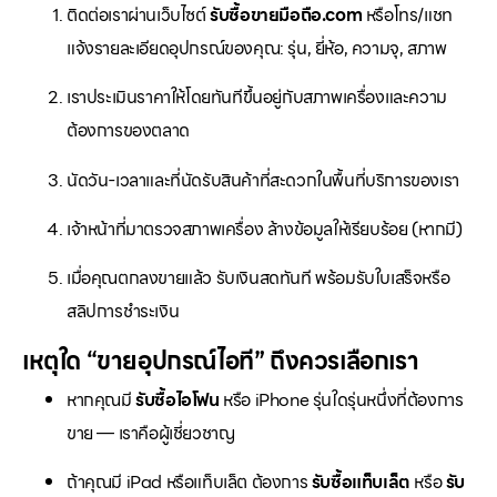
ติดต่อเราผ่านเว็บไซต์
รับซื้อขายมือถือ.com
หรือโทร/แชท
แจ้งรายละเอียดอุปกรณ์ของคุณ: รุ่น, ยี่ห้อ, ความจุ, สภาพ
เราประเมินราคาให้โดยทันทีขึ้นอยู่กับสภาพเครื่องและความ
ต้องการของตลาด
นัดวัน-เวลาและที่นัดรับสินค้าที่สะดวกในพื้นที่บริการของเรา
เจ้าหน้าที่มาตรวจสภาพเครื่อง ล้างข้อมูลให้เรียบร้อย (หากมี)
เมื่อคุณตกลงขายแล้ว รับเงินสดทันที พร้อมรับใบเสร็จหรือ
สลิปการชำระเงิน
เหตุใด “ขายอุปกรณ์ไอที” ถึงควรเลือกเรา
หากคุณมี
รับซื้อไอโฟน
หรือ iPhone รุ่นใดรุ่นหนึ่งที่ต้องการ
ขาย — เราคือผู้เชี่ยวชาญ
ถ้าคุณมี iPad หรือแท็บเล็ต ต้องการ
รับซื้อแท็บเล็ต
หรือ
รับ