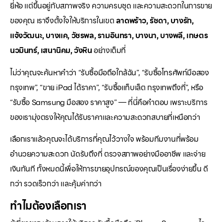
ยี่ห้อ แต่ขึ้นอยู่กับสภาพจริง ความครบชุด และความสะดวกในการขาย
ของคุณ เราจึงตั้งใจให้บริการในเขต
ลาดพร้าว, รัชดา, บางรัก,
แจ้งวัฒนะ, บางแค, วัชรพล, รามอินทรา, บางนา, บางพลี, เกษตร
นวมินทร์, เสนานิคม, วังหิน
อย่างเต็มที่
ไม่ว่าคุณจะค้นหาคำว่า “รับซื้อมือถือใกล้ฉัน”, “รับซื้อโทรศัพท์มือสอง
กรุงเทพ”, “ขาย iPad ได้ราคา”, “รับซื้อแท็บเล็ต กรุงเทพถึงที่”, หรือ
“รับซื้อ Samsung มือสอง ราคาสูง” — ที่นี่คือคำตอบ เพราะบริการ
ของเรามุ่งตรงให้คุณได้รับราคาและความสะดวกสบายที่เหนือกว่า
เลือกเราแล้วคุณจะได้บริการที่คุณไว้วางใจ พร้อมทีมงานที่พร้อม
อำนวยความสะดวก นัดรับถึงที่ ตรวจสภาพอย่างมืออาชีพ และจ่าย
เงินทันที ทั้งหมดนี้เพื่อให้การขายอุปกรณ์ของคุณเป็นเรื่องง่ายขึ้น ดี
กว่า รวดเร็วกว่า และคุ้มค่ากว่า
ทำไมต้องเลือกเรา