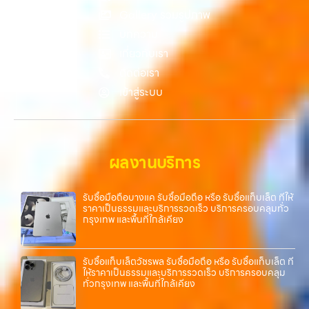
โทรศัพท์มือสองกรุงเทพ”, “ขาย iPad ได้ราคา”, “รับซื้อแท็บเล็ต กรุงเทพ
Gallery รวมรูปภาพ
ถึงที่”, หรือ “รับซื้อ Samsung มือสอง ราคาสูง” — ที่นี่คือคำตอบ เพราะ
บทความ
บริการของเรามุ่งตรงให้คุณได้รับราคาและความสะดวกสบายที่เหนือกว่า
เลือกเราแล้วคุณจะได้บริการที่คุณไว้วางใจ พร้อมทีมงานที่พร้อมอำนวย
เกี่ยวกับเรา
ความสะดวก นัดรับถึงที่ ตรวจสภาพอย่างมืออาชีพ และจ่ายเงินทันที
ติดต่อเรา
ทั้งหมดนี้เพื่อให้การขายอุปกรณ์ของคุณเป็นเรื่องง่ายขึ้น ดีกว่า รวดเร็วกว่า
เข้าสู่ระบบ
และคุ้มค่ากว่า ทำไมต้องเลือกเรา ผู้เชี่ยวชาญด้านการให้บริการ รับซื้อมือถือ
iPhone, Samsung, ไอแพด แท็บเล็ตทุกยี่ห้อ ในราคาสูง พร้อมจ่ายเงิน
ทันที โดยเน้นบริการในพื้นที่ ลาดพร้าว, รัชดา, บางรัก, แจ้งวัฒนะ, บางแค,
วัชรพล, รามอินทรา, รวมถึง บางนา, บางพลี, เกษตรนวมินทร์, เสนานิคม,
วังหินไม่ว่าคุณจะต้องการ รับซื้อโทรศัพท์, รับซื้อแมคบุค, รับซื้อโน๊ตบุ๊ค, รับ
ผลงานบริการ
ซื้อแท็บเล็ต, หรือบริการอื่นๆ เกี่ยวกับสินค้าไอที กรุงเทพฯ – เราพร้อมให้
บริการครบวงจร บริการของเรา เราให้บริการแบบครบวงจรสำหรับลูกค้าที่
ต้องการขายอุปกรณ์ไอที ไม่ว่าจะเป็น: รับซื้อไอโฟน ทุกรุ่น…
รับซื้อมือถือบางแค รับซื้อมือถือ หรือ รับซื้อแท็บเล็ต ที่ให้
ราคาเป็นธรรมและบริการรวดเร็ว บริการครอบคลุมทั่ว
กรุงเทพ และพื้นที่ใกล้เคียง
รับซื้อแท็บเล็ตวัชรพล รับซื้อมือถือ หรือ รับซื้อแท็บเล็ต ที่
ให้ราคาเป็นธรรมและบริการรวดเร็ว บริการครอบคลุม
ทั่วกรุงเทพ และพื้นที่ใกล้เคียง