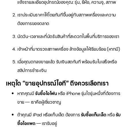
แจ้งรายละเอียดอุปกรณ์ของคุณ: รุ่น, ยี่ห้อ, ความจุ, สภาพ
เราประเมินราคาให้โดยทันทีขึ้นอยู่กับสภาพเครื่องและความ
ต้องการของตลาด
นัดวัน-เวลาและที่นัดรับสินค้าที่สะดวกในพื้นที่บริการของเรา
เจ้าหน้าที่มาตรวจสภาพเครื่อง ล้างข้อมูลให้เรียบร้อย (หากมี)
เมื่อคุณตกลงขายแล้ว รับเงินสดทันที พร้อมรับใบเสร็จหรือ
สลิปการชำระเงิน
เหตุใด “ขายอุปกรณ์ไอที” ถึงควรเลือกเรา
หากคุณมี
รับซื้อไอโฟน
หรือ iPhone รุ่นใดรุ่นหนึ่งที่ต้องการ
ขาย — เราคือผู้เชี่ยวชาญ
ถ้าคุณมี iPad หรือแท็บเล็ต ต้องการ
รับซื้อแท็บเล็ต
หรือ
รับ
ซื้อไอแพด
— เรารับอยู่