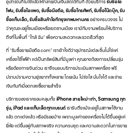
อุปกรณ์ที่ไม่ใช้แล้วให้กลายเป็นเงินสดได้ทันที ด้วยบริการ
รับซื้อไอ
โฟน, รับซื้อไอแพด, รับซื้อมือถือ, รับซื้อโทรศัพท์, รับซื้อโน๊ตบุ๊ค, รับ
ซื้อแท็บเล็ต, รับซื้อสินค้าไอทีกรุงเทพมหานคร
อย่างครบวงจร ไม่
ว่าคุณจะอยู่โซนเมืองหรือเขตชานเมือง เรามีทีมงานพร้อมให้บริการ
ถึงที่ในพื้นที่ “ใกล้ ฉัน” เพื่อความสะดวกและรวดเร็วที่สุด
ที่ “รับซื้อขายมือถือ.com” เราเข้าใจดีว่าอุปกรณ์แต่ละชิ้นไม่ใช่แค่
เครื่องใช้ไฟฟ้า แต่เป็นทรัพย์สินที่มีมูลค่า คุณอาจต้องการเปลี่ยนรุ่น
หรือต้องการเงินด่วน เราจึงมอบบริการประเมินสภาพเครื่อง ฟรี
ปราบปรามความยุ่งยากทั้งหลาย โดยเน้น โปร่งใส มั่นใจได้ และจ่าย
เงินทันทีเมื่อตกลงซื้อขายสำเร็จ
บริการของเราครอบคลุมทั้ง
iPhone สายใหม่-เก่า, Samsung ทุก
รุ่น, iPad และแท็บเล็ตทุกแบรนด์
เรารับถึงแม้จะอยู่ในสภาพใช้งาน
แล้ว ตกแต่งแล้ว หรือมีรอยบ้าง เพราะมูลค่าของเครื่องไม่ได้ขึ้นอยู่แค่
ยี่ห้อ แต่ขึ้นอยู่กับสภาพจริง ความครบชุด และความสะดวกในการขาย