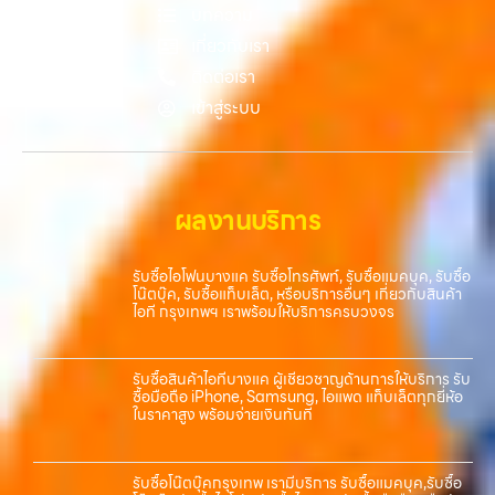
บทความ
ราคาสูง” — ที่นี่คือคำตอบ เพราะบริการของเรามุ่งตรงให้คุณได้รับราคาและ
ความสะดวกสบายที่เหนือกว่า เลือกเราแล้วคุณจะได้บริการที่คุณไว้วางใจ
เกี่ยวกับเรา
พร้อมทีมงานที่พร้อมอำนวยความสะดวก นัดรับถึงที่ ตรวจสภาพอย่างมือ
ติดต่อเรา
อาชีพ และจ่ายเงินทันที ทั้งหมดนี้เพื่อให้การขายอุปกรณ์ของคุณเป็นเรื่อง
เข้าสู่ระบบ
ง่ายขึ้น ดีกว่า รวดเร็วกว่า และคุ้มค่ากว่า ทำไมต้องเลือกเรา ผู้เชี่ยวชาญด้าน
การให้บริการ รับซื้อมือถือ iPhone, Samsung, ไอแพด แท็บเล็ตทุกยี่ห้อ ใน
ราคาสูง พร้อมจ่ายเงินทันที โดยเน้นบริการในพื้นที่ ลาดพร้าว, รัชดา,
บางรัก, แจ้งวัฒนะ, บางแค, วัชรพล, รามอินทรา, รวมถึง…
ผลงานบริการ
รับซื้อไอโฟนบางแค รับซื้อโทรศัพท์, รับซื้อแมคบุค, รับซื้อ
โน๊ตบุ๊ค, รับซื้อแท็บเล็ต, หรือบริการอื่นๆ เกี่ยวกับสินค้า
ไอที กรุงเทพฯ เราพร้อมให้บริการครบวงจร
รับซื้อสินค้าไอทีบางแค ผู้เชี่ยวชาญด้านการให้บริการ รับ
ซื้อมือถือ iPhone, Samsung, ไอแพด แท็บเล็ตทุกยี่ห้อ
ในราคาสูง พร้อมจ่ายเงินทันที
รับซื้อโน๊ตบุ๊คกรุงเทพ เรามีบริการ รับซื้อแมคบุค,รับซื้อ