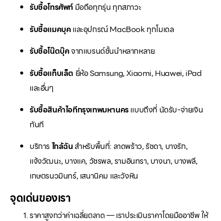
รับซื้อโทรศัพท์
มือถือทุกรุ่น ทุกสภาวะ
รับซื้อแมคบุค
และอุปกรณ์ MacBook ทุกโมเดล
รับซื้อโน๊ตบุ๊ค
จากแบรนด์ชั้นนำหลากหลาย
รับซื้อแท็บเล็ต
ยี่ห้อ Samsung, Xiaomi, Huawei, iPad
และอื่นๆ
รับซื้อสินค้าไอทีกรุงเทพมหานคร
แบบถึงที่ นัดรับ-จ่ายเงิน
ทันที
บริการ
ใกล้ฉัน
สำหรับพื้นที่: ลาดพร้าว, รัชดา, บางรัก,
แจ้งวัฒนะ, บางแค, วัชรพล, รามอินทรา, บางนา, บางพลี,
เกษตรนวมินทร์, เสนานิคม และวังหิน
จุดเด่นของเรา
ราคาสูงกว่าค่าเฉลี่ยตลาด — เราประเมินราคาโดยมืออาชีพ ให้