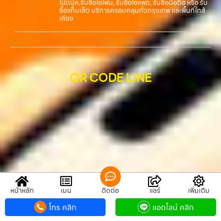
โน๊ตบุ๊ค,รับซื้อไอโฟน, รับซื้อไอแพด, รับซื้อมือถือ หรือ รับ
ซื้อแท็บเล็ต บริการครอบคลุมทั่วกรุงเทพ และพื้นที่ใกล้
เคียง
QR CODE LINE
หน้าหลัก
เมนู
ติดต่อ
แชร์
เพิ่มเติม
โทร คลิก
แอดไลน์ คลิก
QR CODE LINE