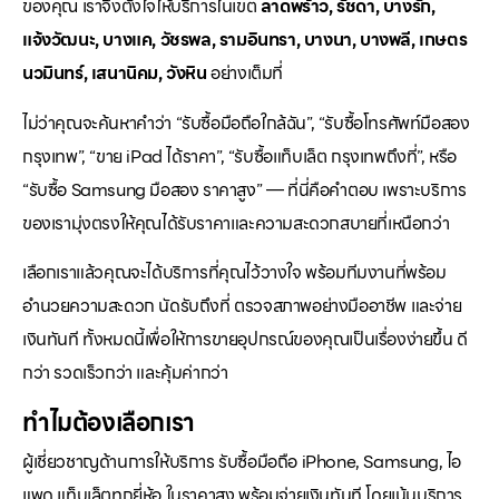
ของคุณ เราจึงตั้งใจให้บริการในเขต
ลาดพร้าว, รัชดา, บางรัก,
แจ้งวัฒนะ, บางแค, วัชรพล, รามอินทรา, บางนา, บางพลี, เกษตร
นวมินทร์, เสนานิคม, วังหิน
อย่างเต็มที่
ไม่ว่าคุณจะค้นหาคำว่า “รับซื้อมือถือใกล้ฉัน”, “รับซื้อโทรศัพท์มือสอง
กรุงเทพ”, “ขาย iPad ได้ราคา”, “รับซื้อแท็บเล็ต กรุงเทพถึงที่”, หรือ
“รับซื้อ Samsung มือสอง ราคาสูง” — ที่นี่คือคำตอบ เพราะบริการ
ของเรามุ่งตรงให้คุณได้รับราคาและความสะดวกสบายที่เหนือกว่า
เลือกเราแล้วคุณจะได้บริการที่คุณไว้วางใจ พร้อมทีมงานที่พร้อม
อำนวยความสะดวก นัดรับถึงที่ ตรวจสภาพอย่างมืออาชีพ และจ่าย
เงินทันที ทั้งหมดนี้เพื่อให้การขายอุปกรณ์ของคุณเป็นเรื่องง่ายขึ้น ดี
กว่า รวดเร็วกว่า และคุ้มค่ากว่า
ทำไมต้องเลือกเรา
ผู้เชี่ยวชาญด้านการให้บริการ รับซื้อมือถือ iPhone, Samsung, ไอ
แพด แท็บเล็ตทุกยี่ห้อ ในราคาสูง พร้อมจ่ายเงินทันที โดยเน้นบริการ