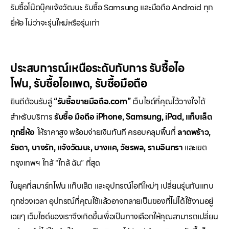
รับซื้อโน๊ตบุ๊คแจ้งวัฒนะ รับซื้อ Samsung และมือถือ Android ทุก
ยี่ห้อ ไม่ว่าจะรุ่นใหม่หรือรุ่นเก่า
ประสบการณ์เหนือระดับกับการ
รับซื้อไอ
โฟน
,
รับซื้อไอแพด
,
รับซื้อมือถือ
ยินดีต้อนรับสู่
“รับซื้อขายมือถือ.com”
เว็บไซต์ที่คุณไว้วางใจได้
สำหรับบริการ
รับซื้อ มือถือ iPhone, Samsung, iPad, แท็บเล็ต
ทุกยี่ห้อ
ให้ราคาสูง พร้อมจ่ายเงินทันที ครอบคลุมพื้นที่
ลาดพร้าว,
รัชดา, บางรัก, แจ้งวัฒนะ, บางแค, วัชรพล, รามอินทรา
และเขต
กรุงเทพฯ ใกล้ “ใกล้ ฉัน” ที่สุด
ในยุคที่สมาร์ทโฟน แท็บเล็ต และอุปกรณ์ไอทีใหม่ๆ เปลี่ยนรุ่นกันแทบ
ทุกช่วงเวลา อุปกรณ์ที่คุณใช้แล้วอาจกลายเป็นของที่ไม่ได้ใช้งานอยู่
เฉยๆ เว็บไซต์ของเราจึงเกิดขึ้นเพื่อเป็นทางเลือกให้คุณสามารถเปลี่ยน