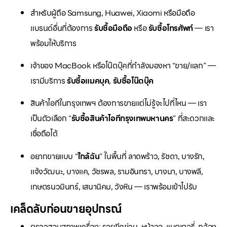
สำหรับผู้ถือ Samsung, Huawei, Xiaomi หรือมือถือ
แบรนด์อื่นที่ต้องการ
รับซื้อมือถือ
หรือ
รับซื้อโทรศัพท์
— เรา
พร้อมให้บริการ
เจ้าของ MacBook หรือโน๊ตบุ๊คที่กำลังมองหา “ขาย/แลก” —
เรามีบริการ
รับซื้อแมคบุค
,
รับซื้อโน๊ตบุ๊ค
สินค้าไอทีในกรุงเทพฯ ต้องการขายแต่ไม่รู้จะไปที่ไหน — เรา
เป็นตัวเลือก “
รับซื้อสินค้าไอทีกรุงเทพมหานคร
” ที่สะดวกและ
เชื่อถือได้
อยากขายแบบ “
ใกล้ฉัน
” ในพื้นที่ ลาดพร้าว, รัชดา, บางรัก,
แจ้งวัฒนะ, บางแค, วัชรพล, รามอินทรา, บางนา, บางพลี,
เกษตรนวมินทร์, เสนานิคม, วังหิน — เราพร้อมเข้าไปรับ
เคล็ดลับก่อนขายอุปกรณ์
ตรวจสอบสภาพเครื่อง: รอยขีดข่วน, หน้าจอ, แบตเตอรี่, กล้อง