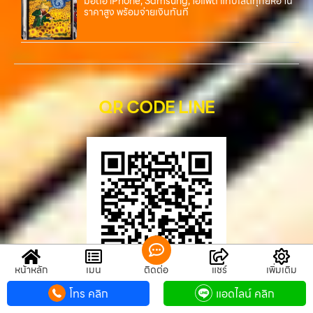
มือถือ iPhone, Samsung, ไอแพด แท็บเล็ตทุกยี่ห้อ ใน
ราคาสูง พร้อมจ่ายเงินทันที
QR CODE LINE
หน้าหลัก
เมนู
ติดต่อ
แชร์
เพิ่มเติม
โทร คลิก
แอดไลน์ คลิก
QR CODE LINE