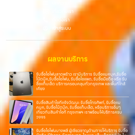
บทความ
ถึงที่”, หรือ “รับซื้อ Samsung มือสอง ราคาสูง” — ที่นี่คือคำตอบ เพราะ
บริการของเรามุ่งตรงให้คุณได้รับราคาและความสะดวกสบายที่เหนือกว่า
เกี่ยวกับเรา
เลือกเราแล้วคุณจะได้บริการที่คุณไว้วางใจ พร้อมทีมงานที่พร้อมอำนวย
ติดต่อเรา
ความสะดวก นัดรับถึงที่ ตรวจสภาพอย่างมืออาชีพ และจ่ายเงินทันที
เข้าสู่ระบบ
ทั้งหมดนี้เพื่อให้การขายอุปกรณ์ของคุณเป็นเรื่องง่ายขึ้น ดีกว่า รวดเร็วกว่า
และคุ้มค่ากว่า ทำไมต้องเลือกเรา ผู้เชี่ยวชาญด้านการให้บริการ รับซื้อมือถือ
iPhone, Samsung, ไอแพด แท็บเล็ตทุกยี่ห้อ ในราคาสูง พร้อมจ่ายเงิน
ทันที โดยเน้นบริการในพื้นที่ ลาดพร้าว, รัชดา, บางรัก, แจ้งวัฒนะ, บางแค,
วัชรพล, รามอินทรา, รวมถึง บางนา, บางพลี, เกษตรนวมินทร์, เสนานิคม,
ผลงานบริการ
วังหินไม่ว่าคุณจะต้องการ รับซื้อโทรศัพท์, รับซื้อแมคบุค, รับซื้อโน๊ตบุ๊ค, รับ
ซื้อแท็บเล็ต, หรือบริการอื่นๆ เกี่ยวกับสินค้าไอที กรุงเทพฯ – เราพร้อมให้
บริการครบวงจร…
รับซื้อไอโฟนลาดพร้าว เรามีบริการ รับซื้อแมคบุค,รับซื้อ
โน๊ตบุ๊ค,รับซื้อไอโฟน, รับซื้อไอแพด, รับซื้อมือถือ หรือ รับ
ซื้อแท็บเล็ต บริการครอบคลุมทั่วกรุงเทพ และพื้นที่ใกล้
เคียง
รับซื้อสินค้าไอทีแจ้งวัฒนะ รับซื้อโทรศัพท์, รับซื้อแม
คบุค, รับซื้อโน๊ตบุ๊ค, รับซื้อแท็บเล็ต, หรือบริการอื่นๆ
เกี่ยวกับสินค้าไอที กรุงเทพฯ เราพร้อมให้บริการครบ
วงจร
รับซื้อไอโฟนบางพลี ผู้เชี่ยวชาญด้านการให้บริการ รับซื้อ