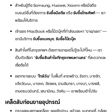
สำหรับผู้ถือ Samsung, Huawei, Xiaomi หรือมือถือ
แบรนด์อื่นที่ต้องการ
รับซื้อมือถือ
หรือ
รับซื้อโทรศัพท์
— เรา
พร้อมให้บริการ
เจ้าของ MacBook หรือโน๊ตบุ๊คที่กำลังมองหา “ขาย/แลก” —
เรามีบริการ
รับซื้อแมคบุค
,
รับซื้อโน๊ตบุ๊ค
สินค้าไอทีในกรุงเทพฯ ต้องการขายแต่ไม่รู้จะไปที่ไหน — เรา
เป็นตัวเลือก “
รับซื้อสินค้าไอทีกรุงเทพมหานคร
” ที่สะดวกและ
เชื่อถือได้
อยากขายแบบ “
ใกล้ฉัน
” ในพื้นที่ ลาดพร้าว, รัชดา, บางรัก,
แจ้งวัฒนะ, บางแค, วัชรพล, รามอินทรา, บางนา, บางพลี,
เกษตรนวมินทร์, เสนานิคม, วังหิน — เราพร้อมเข้าไปรับ
เคล็ดลับก่อนขายอุปกรณ์
ตรวจสอบสภาพเครื่อง: รอยขีดข่วน, หน้าจอ, แบตเตอรี่, กล้อง