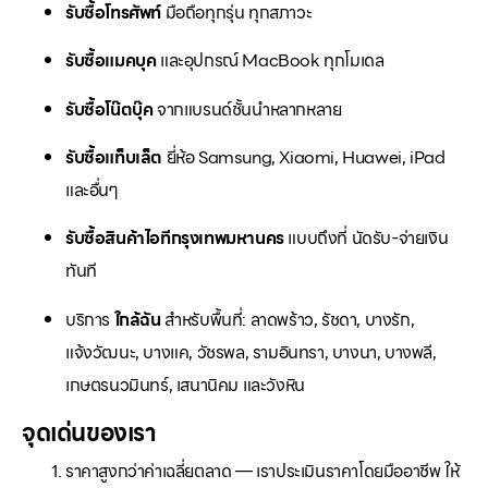
รับซื้อโทรศัพท์
มือถือทุกรุ่น ทุกสภาวะ
รับซื้อแมคบุค
และอุปกรณ์ MacBook ทุกโมเดล
รับซื้อโน๊ตบุ๊ค
จากแบรนด์ชั้นนำหลากหลาย
รับซื้อแท็บเล็ต
ยี่ห้อ Samsung, Xiaomi, Huawei, iPad
และอื่นๆ
รับซื้อสินค้าไอทีกรุงเทพมหานคร
แบบถึงที่ นัดรับ-จ่ายเงิน
ทันที
บริการ
ใกล้ฉัน
สำหรับพื้นที่: ลาดพร้าว, รัชดา, บางรัก,
แจ้งวัฒนะ, บางแค, วัชรพล, รามอินทรา, บางนา, บางพลี,
เกษตรนวมินทร์, เสนานิคม และวังหิน
จุดเด่นของเรา
ราคาสูงกว่าค่าเฉลี่ยตลาด — เราประเมินราคาโดยมืออาชีพ ให้