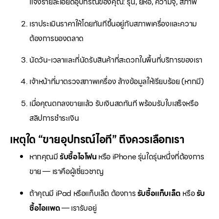
แจ้งรายละเอียดอุปกรณ์ของคุณ: รุ่น, ยี่ห้อ, ความจุ, สภาพ
เราประเมินราคาให้โดยทันทีขึ้นอยู่กับสภาพเครื่องและความ
ต้องการของตลาด
นัดวัน-เวลาและที่นัดรับสินค้าที่สะดวกในพื้นที่บริการของเรา
เจ้าหน้าที่มาตรวจสภาพเครื่อง ล้างข้อมูลให้เรียบร้อย (หากมี)
เมื่อคุณตกลงขายแล้ว รับเงินสดทันที พร้อมรับใบเสร็จหรือ
สลิปการชำระเงิน
เหตุใด “ขายอุปกรณ์ไอที” ถึงควรเลือกเรา
หากคุณมี
รับซื้อไอโฟน
หรือ iPhone รุ่นใดรุ่นหนึ่งที่ต้องการ
ขาย — เราคือผู้เชี่ยวชาญ
ถ้าคุณมี iPad หรือแท็บเล็ต ต้องการ
รับซื้อแท็บเล็ต
หรือ
รับ
ซื้อไอแพด
— เรารับอยู่