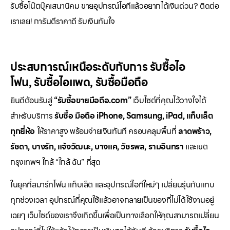
รับซื้อโน๊ตบุ๊คเสนานิคม ขายอุปกรณ์ไอทีแล้วอยากได้เงินด่วน? ติดต่อ
เราเลย! การันตีราคาดี รับเงินทันใจ
ประสบการณ์เหนือระดับกับการ
รับซื้อไอ
โฟน
,
รับซื้อไอแพด
,
รับซื้อมือถือ
ยินดีต้อนรับสู่
“รับซื้อขายมือถือ.com”
เว็บไซต์ที่คุณไว้วางใจได้
สำหรับบริการ
รับซื้อ มือถือ iPhone, Samsung, iPad, แท็บเล็ต
ทุกยี่ห้อ
ให้ราคาสูง พร้อมจ่ายเงินทันที ครอบคลุมพื้นที่
ลาดพร้าว,
รัชดา, บางรัก, แจ้งวัฒนะ, บางแค, วัชรพล, รามอินทรา
และเขต
กรุงเทพฯ ใกล้ “ใกล้ ฉัน” ที่สุด
ในยุคที่สมาร์ทโฟน แท็บเล็ต และอุปกรณ์ไอทีใหม่ๆ เปลี่ยนรุ่นกันแทบ
ทุกช่วงเวลา อุปกรณ์ที่คุณใช้แล้วอาจกลายเป็นของที่ไม่ได้ใช้งานอยู่
เฉยๆ เว็บไซต์ของเราจึงเกิดขึ้นเพื่อเป็นทางเลือกให้คุณสามารถเปลี่ยน