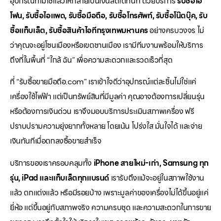
อุปกรณ์ที่ไม่ใช้แล้วให้กลายเป็นเงินสดได้ทันที ด้วยบริการ
รับซื้อไอ
โฟน, รับซื้อไอแพด, รับซื้อมือถือ, รับซื้อโทรศัพท์, รับซื้อโน๊ตบุ๊ค, รับ
ซื้อแท็บเล็ต, รับซื้อสินค้าไอทีกรุงเทพมหานคร
อย่างครบวงจร ไม่
ว่าคุณจะอยู่โซนเมืองหรือเขตชานเมือง เรามีทีมงานพร้อมให้บริการ
ถึงที่ในพื้นที่ “ใกล้ ฉัน” เพื่อความสะดวกและรวดเร็วที่สุด
ที่ “รับซื้อขายมือถือ.com” เราเข้าใจดีว่าอุปกรณ์แต่ละชิ้นไม่ใช่แค่
เครื่องใช้ไฟฟ้า แต่เป็นทรัพย์สินที่มีมูลค่า คุณอาจต้องการเปลี่ยนรุ่น
หรือต้องการเงินด่วน เราจึงมอบบริการประเมินสภาพเครื่อง ฟรี
ปราบปรามความยุ่งยากทั้งหลาย โดยเน้น โปร่งใส มั่นใจได้ และจ่าย
เงินทันทีเมื่อตกลงซื้อขายสำเร็จ
บริการของเราครอบคลุมทั้ง
iPhone สายใหม่-เก่า, Samsung ทุก
รุ่น, iPad และแท็บเล็ตทุกแบรนด์
เรารับถึงแม้จะอยู่ในสภาพใช้งาน
แล้ว ตกแต่งแล้ว หรือมีรอยบ้าง เพราะมูลค่าของเครื่องไม่ได้ขึ้นอยู่แค่
ยี่ห้อ แต่ขึ้นอยู่กับสภาพจริง ความครบชุด และความสะดวกในการขาย