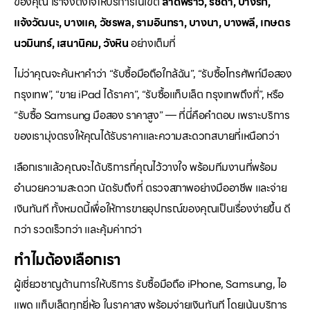
ของคุณ เราจึงตั้งใจให้บริการในเขต
ลาดพร้าว, รัชดา, บางรัก,
แจ้งวัฒนะ, บางแค, วัชรพล, รามอินทรา, บางนา, บางพลี, เกษตร
นวมินทร์, เสนานิคม, วังหิน
อย่างเต็มที่
ไม่ว่าคุณจะค้นหาคำว่า “รับซื้อมือถือใกล้ฉัน”, “รับซื้อโทรศัพท์มือสอง
กรุงเทพ”, “ขาย iPad ได้ราคา”, “รับซื้อแท็บเล็ต กรุงเทพถึงที่”, หรือ
“รับซื้อ Samsung มือสอง ราคาสูง” — ที่นี่คือคำตอบ เพราะบริการ
ของเรามุ่งตรงให้คุณได้รับราคาและความสะดวกสบายที่เหนือกว่า
เลือกเราแล้วคุณจะได้บริการที่คุณไว้วางใจ พร้อมทีมงานที่พร้อม
อำนวยความสะดวก นัดรับถึงที่ ตรวจสภาพอย่างมืออาชีพ และจ่าย
เงินทันที ทั้งหมดนี้เพื่อให้การขายอุปกรณ์ของคุณเป็นเรื่องง่ายขึ้น ดี
กว่า รวดเร็วกว่า และคุ้มค่ากว่า
ทำไมต้องเลือกเรา
ผู้เชี่ยวชาญด้านการให้บริการ รับซื้อมือถือ iPhone, Samsung, ไอ
แพด แท็บเล็ตทุกยี่ห้อ ในราคาสูง พร้อมจ่ายเงินทันที โดยเน้นบริการ