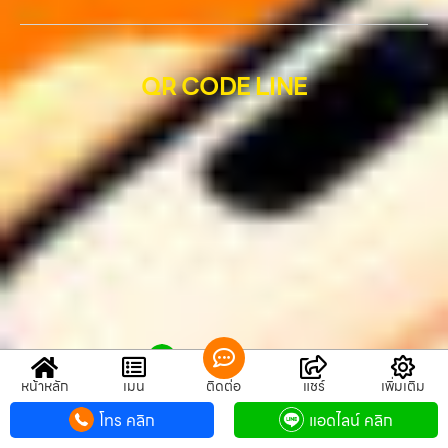
QR CODE LINE
QR CODE LINE
หน้าหลัก
เมนู
ติดต่อ
แชร์
เพิ่มเติม
รับซื้อขายมือถือ.com
โทร คลิก
แอดไลน์ คลิก