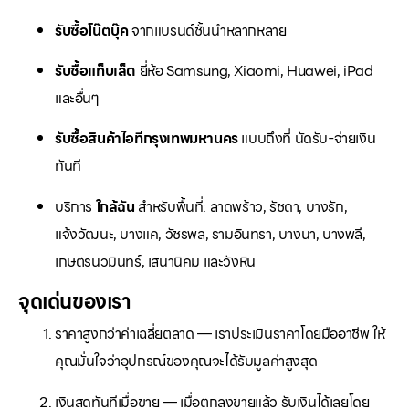
รับซื้อโน๊ตบุ๊ค
จากแบรนด์ชั้นนำหลากหลาย
รับซื้อแท็บเล็ต
ยี่ห้อ Samsung, Xiaomi, Huawei, iPad
และอื่นๆ
รับซื้อสินค้าไอทีกรุงเทพมหานคร
แบบถึงที่ นัดรับ-จ่ายเงิน
ทันที
บริการ
ใกล้ฉัน
สำหรับพื้นที่: ลาดพร้าว, รัชดา, บางรัก,
แจ้งวัฒนะ, บางแค, วัชรพล, รามอินทรา, บางนา, บางพลี,
เกษตรนวมินทร์, เสนานิคม และวังหิน
จุดเด่นของเรา
ราคาสูงกว่าค่าเฉลี่ยตลาด — เราประเมินราคาโดยมืออาชีพ ให้
คุณมั่นใจว่าอุปกรณ์ของคุณจะได้รับมูลค่าสูงสุด
เงินสดทันทีเมื่อขาย — เมื่อตกลงขายแล้ว รับเงินได้เลยโดย