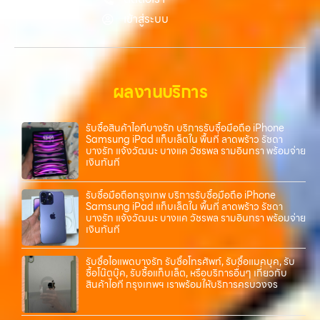
ง่ายขึ้น ดีกว่า รวดเร็วกว่า และคุ้มค่ากว่า ทำไมต้องเลือกเรา ผู้เชี่ยวชาญด้าน
เข้าสู่ระบบ
การให้บริการ รับซื้อมือถือ iPhone, Samsung, ไอแพด แท็บเล็ตทุกยี่ห้อ ใน
ราคาสูง พร้อมจ่ายเงินทันที โดยเน้นบริการในพื้นที่ ลาดพร้าว, รัชดา,
บางรัก, แจ้งวัฒนะ, บางแค, วัชรพล, รามอินทรา, รวมถึง บางนา, บางพลี,
เกษตรนวมินทร์, เสนานิคม, วังหินไม่ว่าคุณจะต้องการ รับซื้อโทรศัพท์, รับ
ซื้อแมคบุค, รับซื้อโน๊ตบุ๊ค, รับซื้อแท็บเล็ต, หรือบริการอื่นๆ เกี่ยวกับสินค้า
ผลงานบริการ
ไอที กรุงเทพฯ – เราพร้อมให้บริการครบวงจร บริการของเรา เราให้บริการ
แบบครบวงจรสำหรับลูกค้าที่ต้องการขายอุปกรณ์ไอที ไม่ว่าจะเป็น: รับซื้อไอ
โฟน ทุกรุ่น ทั้งเครื่องใหม่และเครื่องใช้งานแล้ว รับซื้อไอแพด แท็บเล็ต
รับซื้อสินค้าไอทีบางรัก บริการรับซื้อมือถือ iPhone
Samsung iPad แท็บเล็ตใน พื้นที่ ลาดพร้าว รัชดา
Apple…
บางรัก แจ้งวัฒนะ บางแค วัชรพล รามอินทรา พร้อมจ่าย
เงินทันที
รับซื้อมือถือกรุงเทพ บริการรับซื้อมือถือ iPhone
Samsung iPad แท็บเล็ตใน พื้นที่ ลาดพร้าว รัชดา
บางรัก แจ้งวัฒนะ บางแค วัชรพล รามอินทรา พร้อมจ่าย
เงินทันที
รับซื้อไอแพดบางรัก รับซื้อโทรศัพท์, รับซื้อแมคบุค, รับ
ซื้อโน๊ตบุ๊ค, รับซื้อแท็บเล็ต, หรือบริการอื่นๆ เกี่ยวกับ
สินค้าไอที กรุงเทพฯ เราพร้อมให้บริการครบวงจร