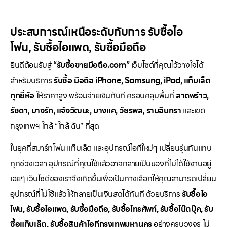
ประสบการณ์เหนือระดับกับการ
รับซื้อไอ
โฟน
,
รับซื้อไอแพด
,
รับซื้อมือถือ
ยินดีต้อนรับสู่
“รับซื้อขายมือถือ.com”
เว็บไซต์ที่คุณไว้วางใจได้
สำหรับบริการ
รับซื้อ มือถือ iPhone, Samsung, iPad, แท็บเล็ต
ทุกยี่ห้อ
ให้ราคาสูง พร้อมจ่ายเงินทันที ครอบคลุมพื้นที่
ลาดพร้าว,
รัชดา, บางรัก, แจ้งวัฒนะ, บางแค, วัชรพล, รามอินทรา
และเขต
กรุงเทพฯ ใกล้ “ใกล้ ฉัน” ที่สุด
ในยุคที่สมาร์ทโฟน แท็บเล็ต และอุปกรณ์ไอทีใหม่ๆ เปลี่ยนรุ่นกันแทบ
ทุกช่วงเวลา อุปกรณ์ที่คุณใช้แล้วอาจกลายเป็นของที่ไม่ได้ใช้งานอยู่
เฉยๆ เว็บไซต์ของเราจึงเกิดขึ้นเพื่อเป็นทางเลือกให้คุณสามารถเปลี่ยน
อุปกรณ์ที่ไม่ใช้แล้วให้กลายเป็นเงินสดได้ทันที ด้วยบริการ
รับซื้อไอ
โฟน, รับซื้อไอแพด, รับซื้อมือถือ, รับซื้อโทรศัพท์, รับซื้อโน๊ตบุ๊ค, รับ
ซื้อแท็บเล็ต, รับซื้อสินค้าไอทีกรุงเทพมหานคร
อย่างครบวงจร ไม่