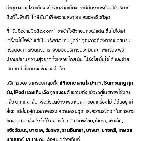
ว่าคุณจะอยู่โซนเมืองหรือเขตชานเมือง เรามีทีมงานพร้อมให้บริการ
ถึงที่ในพื้นที่ “ใกล้ ฉัน” เพื่อความสะดวกและรวดเร็วที่สุด
ที่ “รับซื้อขายมือถือ.com” เราเข้าใจดีว่าอุปกรณ์แต่ละชิ้นไม่ใช่แค่
เครื่องใช้ไฟฟ้า แต่เป็นทรัพย์สินที่มีมูลค่า คุณอาจต้องการเปลี่ยนรุ่น
หรือต้องการเงินด่วน เราจึงมอบบริการประเมินสภาพเครื่อง ฟรี
ปราบปรามความยุ่งยากทั้งหลาย โดยเน้น โปร่งใส มั่นใจได้ และจ่าย
เงินทันทีเมื่อตกลงซื้อขายสำเร็จ
บริการของเราครอบคลุมทั้ง
iPhone สายใหม่-เก่า, Samsung ทุก
รุ่น, iPad และแท็บเล็ตทุกแบรนด์
เรารับถึงแม้จะอยู่ในสภาพใช้งาน
แล้ว ตกแต่งแล้ว หรือมีรอยบ้าง เพราะมูลค่าของเครื่องไม่ได้ขึ้นอยู่แค่
ยี่ห้อ แต่ขึ้นอยู่กับสภาพจริง ความครบชุด และความสะดวกในการขาย
ของคุณ เราจึงตั้งใจให้บริการในเขต
ลาดพร้าว, รัชดา, บางรัก,
แจ้งวัฒนะ, บางแค, วัชรพล, รามอินทรา, บางนา, บางพลี, เกษตร
นวมินทร์, เสนานิคม, วังหิน
อย่างเต็มที่