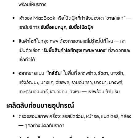
พร้อมให้บริการ
เจ้าของ MacBook หรือโน๊ตบุ๊คที่กำลังมองหา “ขาย/แลก” —
เรามีบริการ
รับซื้อแมคบุค
,
รับซื้อโน๊ตบุ๊ค
สินค้าไอทีในกรุงเทพฯ ต้องการขายแต่ไม่รู้จะไปที่ไหน — เรา
เป็นตัวเลือก “
รับซื้อสินค้าไอทีกรุงเทพมหานคร
” ที่สะดวกและ
เชื่อถือได้
อยากขายแบบ “
ใกล้ฉัน
” ในพื้นที่ ลาดพร้าว, รัชดา, บางรัก,
แจ้งวัฒนะ, บางแค, วัชรพล, รามอินทรา, บางนา, บางพลี,
เกษตรนวมินทร์, เสนานิคม, วังหิน — เราพร้อมเข้าไปรับ
เคล็ดลับก่อนขายอุปกรณ์
ตรวจสอบสภาพเครื่อง: รอยขีดข่วน, หน้าจอ, แบตเตอรี่, กล้อง
— ทุกอย่างมีผลกับราคา