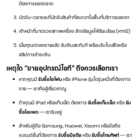
ต้องการของตลาด
นัดวัน-เวลาและที่นัดรับสินค้าที่สะดวกในพื้นที่บริการของเรา
เจ้าหน้าที่มาตรวจสภาพเครื่อง ล้างข้อมูลให้เรียบร้อย (หากมี)
เมื่อคุณตกลงขายแล้ว รับเงินสดทันที พร้อมรับใบเสร็จหรือ
สลิปการชำระเงิน
เหตุใด “ขายอุปกรณ์ไอที” ถึงควรเลือกเรา
หากคุณมี
รับซื้อไอโฟน
หรือ iPhone รุ่นใดรุ่นหนึ่งที่ต้องการ
ขาย — เราคือผู้เชี่ยวชาญ
ถ้าคุณมี iPad หรือแท็บเล็ต ต้องการ
รับซื้อแท็บเล็ต
หรือ
รับ
ซื้อไอแพด
— เรารับอยู่
สำหรับผู้ถือ Samsung, Huawei, Xiaomi หรือมือถือ
แบรนด์อื่นที่ต้องการ
รับซื้อมือถือ
หรือ
รับซื้อโทรศัพท์
— เรา