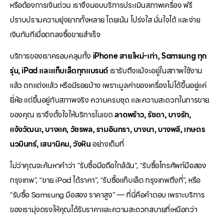
หรือต้องการเงินด่วน เราจึงมอบบริการประเมินสภาพเครื่อง ฟรี
ปราบปรามความยุ่งยากทั้งหลาย โดยเน้น โปร่งใส มั่นใจได้ และจ่าย
เงินทันทีเมื่อตกลงซื้อขายสำเร็จ
บริการของเราครอบคลุมทั้ง
iPhone สายใหม่-เก่า, Samsung ทุก
รุ่น, iPad และแท็บเล็ตทุกแบรนด์
เรารับถึงแม้จะอยู่ในสภาพใช้งาน
แล้ว ตกแต่งแล้ว หรือมีรอยบ้าง เพราะมูลค่าของเครื่องไม่ได้ขึ้นอยู่แค่
ยี่ห้อ แต่ขึ้นอยู่กับสภาพจริง ความครบชุด และความสะดวกในการขาย
ของคุณ เราจึงตั้งใจให้บริการในเขต
ลาดพร้าว, รัชดา, บางรัก,
แจ้งวัฒนะ, บางแค, วัชรพล, รามอินทรา, บางนา, บางพลี, เกษตร
นวมินทร์, เสนานิคม, วังหิน
อย่างเต็มที่
ไม่ว่าคุณจะค้นหาคำว่า “รับซื้อมือถือใกล้ฉัน”, “รับซื้อโทรศัพท์มือสอง
กรุงเทพ”, “ขาย iPad ได้ราคา”, “รับซื้อแท็บเล็ต กรุงเทพถึงที่”, หรือ
“รับซื้อ Samsung มือสอง ราคาสูง” — ที่นี่คือคำตอบ เพราะบริการ
ของเรามุ่งตรงให้คุณได้รับราคาและความสะดวกสบายที่เหนือกว่า