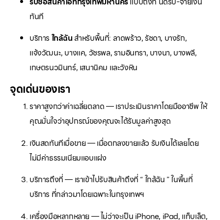
รับซื้อสินค้าไอทีกรุงเทพมหานคร
แบบถึงที่ นัดรับ-จ่ายเงิน
ทันที
บริการ
ใกล้ฉัน
สำหรับพื้นที่: ลาดพร้าว, รัชดา, บางรัก,
แจ้งวัฒนะ, บางแค, วัชรพล, รามอินทรา, บางนา, บางพลี,
เกษตรนวมินทร์, เสนานิคม และวังหิน
จุดเด่นของเรา
ราคาสูงกว่าค่าเฉลี่ยตลาด — เราประเมินราคาโดยมืออาชีพ ให้
คุณมั่นใจว่าอุปกรณ์ของคุณจะได้รับมูลค่าสูงสุด
เงินสดทันทีเมื่อขาย — เมื่อตกลงขายแล้ว รับเงินได้เลยโดย
ไม่มีค่าธรรมเนียมแอบแฝง
บริการถึงที่ — เราเข้าไปรับสินค้าถึงที่ “ ใกล้ฉัน ” ในพื้นที่
บริการ ที่กล่าวมาโดยเฉพาะในกรุงเทพฯ
เครื่องมือหลากหลาย — ไม่ว่าจะเป็น iPhone, iPad, แท็บเล็ต,