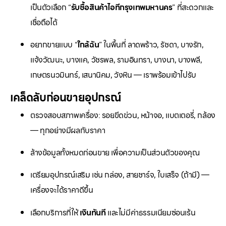
เป็นตัวเลือก “
รับซื้อสินค้าไอทีกรุงเทพมหานคร
” ที่สะดวกและ
เชื่อถือได้
อยากขายแบบ “
ใกล้ฉัน
” ในพื้นที่ ลาดพร้าว, รัชดา, บางรัก,
แจ้งวัฒนะ, บางแค, วัชรพล, รามอินทรา, บางนา, บางพลี,
เกษตรนวมินทร์, เสนานิคม, วังหิน — เราพร้อมเข้าไปรับ
เคล็ดลับก่อนขายอุปกรณ์
ตรวจสอบสภาพเครื่อง: รอยขีดข่วน, หน้าจอ, แบตเตอรี่, กล้อง
— ทุกอย่างมีผลกับราคา
ล้างข้อมูลทั้งหมดก่อนขาย เพื่อความเป็นส่วนตัวของคุณ
เตรียมอุปกรณ์เสริม เช่น กล่อง, สายชาร์จ, ใบเสร็จ (ถ้ามี) —
เครื่องจะได้ราคาดีขึ้น
เลือกบริการที่ให้
เงินทันที
และไม่มีค่าธรรมเนียมซ่อนเร้น