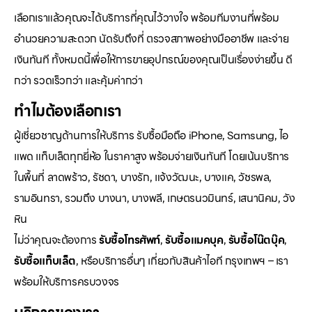
เลือกเราแล้วคุณจะได้บริการที่คุณไว้วางใจ พร้อมทีมงานที่พร้อม
อำนวยความสะดวก นัดรับถึงที่ ตรวจสภาพอย่างมืออาชีพ และจ่าย
เงินทันที ทั้งหมดนี้เพื่อให้การขายอุปกรณ์ของคุณเป็นเรื่องง่ายขึ้น ดี
กว่า รวดเร็วกว่า และคุ้มค่ากว่า
ทำไมต้องเลือกเรา
ผู้เชี่ยวชาญด้านการให้บริการ รับซื้อมือถือ iPhone, Samsung, ไอ
แพด แท็บเล็ตทุกยี่ห้อ ในราคาสูง พร้อมจ่ายเงินทันที โดยเน้นบริการ
ในพื้นที่ ลาดพร้าว, รัชดา, บางรัก, แจ้งวัฒนะ, บางแค, วัชรพล,
รามอินทรา, รวมถึง บางนา, บางพลี, เกษตรนวมินทร์, เสนานิคม, วัง
หิน
ไม่ว่าคุณจะต้องการ
รับซื้อโทรศัพท์
,
รับซื้อแมคบุค
,
รับซื้อโน๊ตบุ๊ค
,
รับซื้อแท็บเล็ต
, หรือบริการอื่นๆ เกี่ยวกับสินค้าไอที กรุงเทพฯ – เรา
พร้อมให้บริการครบวงจร