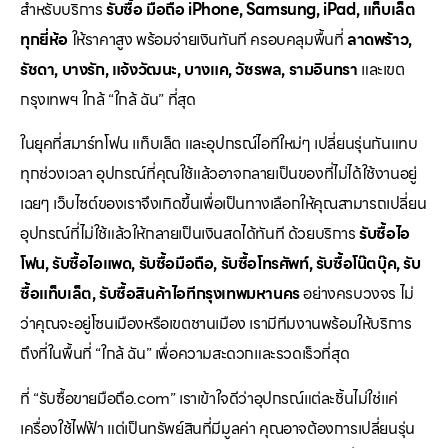
สำหรับบริการ
รับซื้อ มือถือ iPhone, Samsung, iPad, แท็บเล็ต
ทุกยี่ห้อ
ให้ราคาสูง พร้อมจ่ายเงินทันที ครอบคลุมพื้นที่
ลาดพร้าว,
รัชดา, บางรัก, แจ้งวัฒนะ, บางแค, วัชรพล, รามอินทรา
และเขต
กรุงเทพฯ ใกล้ “ใกล้ ฉัน” ที่สุด
ในยุคที่สมาร์ทโฟน แท็บเล็ต และอุปกรณ์ไอทีใหม่ๆ เปลี่ยนรุ่นกันแทบ
ทุกช่วงเวลา อุปกรณ์ที่คุณใช้แล้วอาจกลายเป็นของที่ไม่ได้ใช้งานอยู่
เฉยๆ เว็บไซต์ของเราจึงเกิดขึ้นเพื่อเป็นทางเลือกให้คุณสามารถเปลี่ยน
อุปกรณ์ที่ไม่ใช้แล้วให้กลายเป็นเงินสดได้ทันที ด้วยบริการ
รับซื้อไอ
โฟน, รับซื้อไอแพด, รับซื้อมือถือ, รับซื้อโทรศัพท์, รับซื้อโน๊ตบุ๊ค, รับ
ซื้อแท็บเล็ต, รับซื้อสินค้าไอทีกรุงเทพมหานคร
อย่างครบวงจร ไม่
ว่าคุณจะอยู่โซนเมืองหรือเขตชานเมือง เรามีทีมงานพร้อมให้บริการ
ถึงที่ในพื้นที่ “ใกล้ ฉัน” เพื่อความสะดวกและรวดเร็วที่สุด
ที่ “รับซื้อขายมือถือ.com” เราเข้าใจดีว่าอุปกรณ์แต่ละชิ้นไม่ใช่แค่
เครื่องใช้ไฟฟ้า แต่เป็นทรัพย์สินที่มีมูลค่า คุณอาจต้องการเปลี่ยนรุ่น