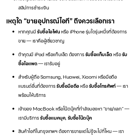
สลิปการชำระเงิน
เหตุใด “ขายอุปกรณ์ไอที” ถึงควรเลือกเรา
หากคุณมี
รับซื้อไอโฟน
หรือ iPhone รุ่นใดรุ่นหนึ่งที่ต้องการ
ขาย — เราคือผู้เชี่ยวชาญ
ถ้าคุณมี iPad หรือแท็บเล็ต ต้องการ
รับซื้อแท็บเล็ต
หรือ
รับ
ซื้อไอแพด
— เรารับอยู่
สำหรับผู้ถือ Samsung, Huawei, Xiaomi หรือมือถือ
แบรนด์อื่นที่ต้องการ
รับซื้อมือถือ
หรือ
รับซื้อโทรศัพท์
— เรา
พร้อมให้บริการ
เจ้าของ MacBook หรือโน๊ตบุ๊คที่กำลังมองหา “ขาย/แลก” —
เรามีบริการ
รับซื้อแมคบุค
,
รับซื้อโน๊ตบุ๊ค
สินค้าไอทีในกรุงเทพฯ ต้องการขายแต่ไม่รู้จะไปที่ไหน — เรา