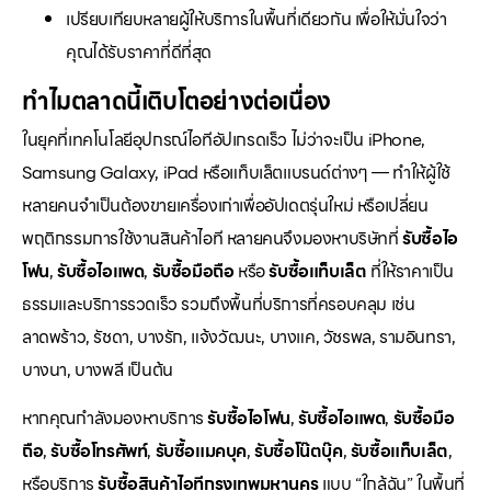
เปรียบเทียบหลายผู้ให้บริการในพื้นที่เดียวกัน เพื่อให้มั่นใจว่า
คุณได้รับราคาที่ดีที่สุด
ทำไมตลาดนี้เติบโตอย่างต่อเนื่อง
ในยุคที่เทคโนโลยีอุปกรณ์ไอทีอัปเกรดเร็ว ไม่ว่าจะเป็น iPhone,
Samsung Galaxy, iPad หรือแท็บเล็ตแบรนด์ต่างๆ — ทำให้ผู้ใช้
หลายคนจำเป็นต้องขายเครื่องเก่าเพื่ออัปเดตรุ่นใหม่ หรือเปลี่ยน
พฤติกรรมการใช้งานสินค้าไอที หลายคนจึงมองหาบริษัทที่
รับซื้อไอ
โฟน
,
รับซื้อไอแพด
,
รับซื้อมือถือ
หรือ
รับซื้อแท็บเล็ต
ที่ให้ราคาเป็น
ธรรมและบริการรวดเร็ว รวมถึงพื้นที่บริการที่ครอบคลุม เช่น
ลาดพร้าว, รัชดา, บางรัก, แจ้งวัฒนะ, บางแค, วัชรพล, รามอินทรา,
บางนา, บางพลี เป็นต้น
หากคุณกำลังมองหาบริการ
รับซื้อไอโฟน
,
รับซื้อไอแพด
,
รับซื้อมือ
ถือ
,
รับซื้อโทรศัพท์
,
รับซื้อแมคบุค
,
รับซื้อโน๊ตบุ๊ค
,
รับซื้อแท็บเล็ต
,
หรือบริการ
รับซื้อสินค้าไอทีกรุงเทพมหานคร
แบบ “ใกล้ฉัน” ในพื้นที่