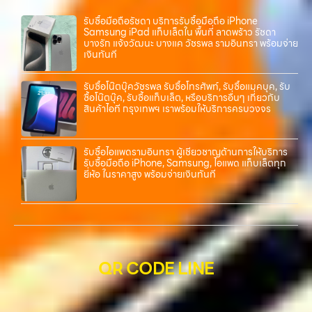
รับซื้อมือถือรัชดา บริการรับซื้อมือถือ iPhone
Samsung iPad แท็บเล็ตใน พื้นที่ ลาดพร้าว รัชดา
บางรัก แจ้งวัฒนะ บางแค วัชรพล รามอินทรา พร้อมจ่าย
เงินทันที
รับซื้อโน๊ตบุ๊ควัชรพล รับซื้อโทรศัพท์, รับซื้อแมคบุค, รับ
ซื้อโน๊ตบุ๊ค, รับซื้อแท็บเล็ต, หรือบริการอื่นๆ เกี่ยวกับ
สินค้าไอที กรุงเทพฯ เราพร้อมให้บริการครบวงจร
รับซื้อไอแพดรามอินทรา ผู้เชี่ยวชาญด้านการให้บริการ
รับซื้อมือถือ iPhone, Samsung, ไอแพด แท็บเล็ตทุก
ยี่ห้อ ในราคาสูง พร้อมจ่ายเงินทันที
QR CODE LINE