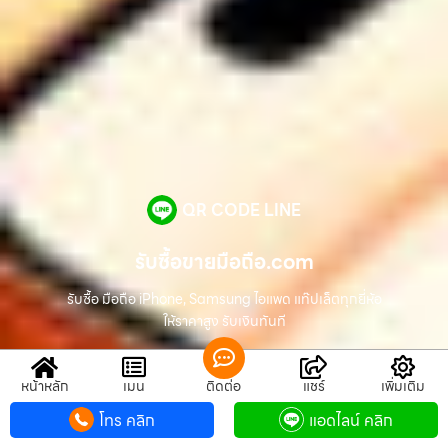
QR CODE LINE
รับซื้อขายมือถือ.com
รับซื้อ มือถือ iPhone, Samsung ไอแพด แท๊ปเล็ตทุกยี่ห้อ
ให้ราคาสูง รับเงินทันที
หน้าหลัก
เมนู
ติดต่อ
แชร์
เพิ่มเติม
ช่องทางติดต่อ
โทร คลิก
แอดไลน์ คลิก