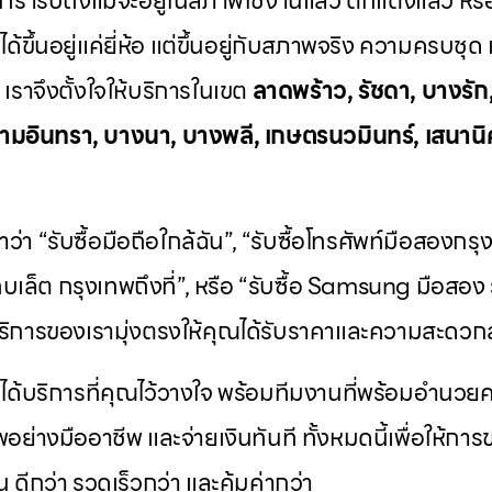
์
เรารับถึงแม้จะอยู่ในสภาพใช้งานแล้ว ตกแต่งแล้ว หรื
่ได้ขึ้นอยู่แค่ยี่ห้อ แต่ขึ้นอยู่กับสภาพจริง ความครบ
ราจึงตั้งใจให้บริการในเขต
ลาดพร้าว, รัชดา, บางรัก
ามอินทรา, บางนา, บางพลี, เกษตรนวมินทร์, เสนานิค
ว่า “รับซื้อมือถือใกล้ฉัน”, “รับซื้อโทรศัพท์มือสองกร
ท็บเล็ต กรุงเทพถึงที่”, หรือ “รับซื้อ Samsung มือสอง ร
ิการของเรามุ่งตรงให้คุณได้รับราคาและความสะดวกส
ะได้บริการที่คุณไว้วางใจ พร้อมทีมงานที่พร้อมอำนว
พอย่างมืออาชีพ และจ่ายเงินทันที ทั้งหมดนี้เพื่อให้ก
้น ดีกว่า รวดเร็วกว่า และคุ้มค่ากว่า