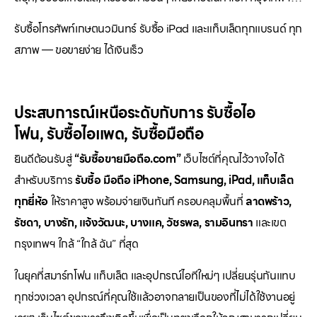
รับซื้อโทรศัพท์เกษตนวมินทร์ รับซื้อ iPad และแท็บเล็ตทุกแบรนด์ ทุก
สภาพ — ขอขายง่าย ได้เงินเร็ว
ประสบการณ์เหนือระดับกับการ
รับซื้อไอ
โฟน
,
รับซื้อไอแพด
,
รับซื้อมือถือ
ยินดีต้อนรับสู่
“รับซื้อขายมือถือ.com”
เว็บไซต์ที่คุณไว้วางใจได้
สำหรับบริการ
รับซื้อ มือถือ iPhone, Samsung, iPad, แท็บเล็ต
ทุกยี่ห้อ
ให้ราคาสูง พร้อมจ่ายเงินทันที ครอบคลุมพื้นที่
ลาดพร้าว,
รัชดา, บางรัก, แจ้งวัฒนะ, บางแค, วัชรพล, รามอินทรา
และเขต
กรุงเทพฯ ใกล้ “ใกล้ ฉัน” ที่สุด
ในยุคที่สมาร์ทโฟน แท็บเล็ต และอุปกรณ์ไอทีใหม่ๆ เปลี่ยนรุ่นกันแทบ
ทุกช่วงเวลา อุปกรณ์ที่คุณใช้แล้วอาจกลายเป็นของที่ไม่ได้ใช้งานอยู่