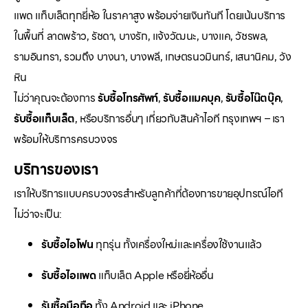
แพด แท็บเล็ตทุกยี่ห้อ ในราคาสูง พร้อมจ่ายเงินทันที โดยเน้นบริการ
ในพื้นที่ ลาดพร้าว, รัชดา, บางรัก, แจ้งวัฒนะ, บางแค, วัชรพล,
รามอินทรา, รวมถึง บางนา, บางพลี, เกษตรนวมินทร์, เสนานิคม, วัง
หิน
ไม่ว่าคุณจะต้องการ
รับซื้อโทรศัพท์
,
รับซื้อแมคบุค
,
รับซื้อโน๊ตบุ๊ค
,
รับซื้อแท็บเล็ต
, หรือบริการอื่นๆ เกี่ยวกับสินค้าไอที กรุงเทพฯ – เรา
พร้อมให้บริการครบวงจร
บริการของเรา
เราให้บริการแบบครบวงจรสำหรับลูกค้าที่ต้องการขายอุปกรณ์ไอที
ไม่ว่าจะเป็น:
รับซื้อไอโฟน
ทุกรุ่น ทั้งเครื่องใหม่และเครื่องใช้งานแล้ว
รับซื้อไอแพด
แท็บเล็ต Apple หรือยี่ห้ออื่น
รับซื้อมือถือ
ทั้ง Android และ iPhone