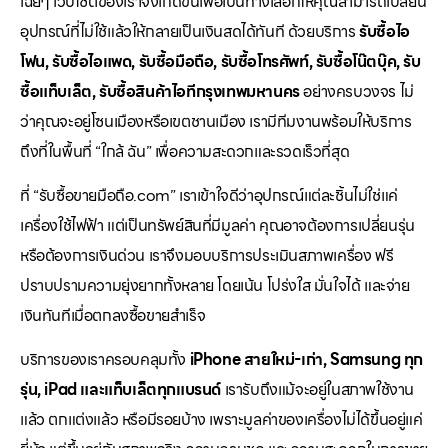
เฉยๆ เว็บไซต์ของเราจึงเกิดขึ้นเพื่อเป็นทางเลือกให้คุณสามารถเปลี่ยน
อุปกรณ์ที่ไม่ใช้แล้วให้กลายเป็นเงินสดได้ทันที ด้วยบริการ
รับซื้อไอ
โฟน, รับซื้อไอแพด, รับซื้อมือถือ, รับซื้อโทรศัพท์, รับซื้อโน๊ตบุ๊ค, รับ
ซื้อแท็บเล็ต, รับซื้อสินค้าไอทีกรุงเทพมหานคร
อย่างครบวงจร ไม่
ว่าคุณจะอยู่โซนเมืองหรือเขตชานเมือง เรามีทีมงานพร้อมให้บริการ
ถึงที่ในพื้นที่ “ใกล้ ฉัน” เพื่อความสะดวกและรวดเร็วที่สุด
ที่ “รับซื้อขายมือถือ.com” เราเข้าใจดีว่าอุปกรณ์แต่ละชิ้นไม่ใช่แค่
เครื่องใช้ไฟฟ้า แต่เป็นทรัพย์สินที่มีมูลค่า คุณอาจต้องการเปลี่ยนรุ่น
หรือต้องการเงินด่วน เราจึงมอบบริการประเมินสภาพเครื่อง ฟรี
ปราบปรามความยุ่งยากทั้งหลาย โดยเน้น โปร่งใส มั่นใจได้ และจ่าย
เงินทันทีเมื่อตกลงซื้อขายสำเร็จ
บริการของเราครอบคลุมทั้ง
iPhone สายใหม่-เก่า, Samsung ทุก
รุ่น, iPad และแท็บเล็ตทุกแบรนด์
เรารับถึงแม้จะอยู่ในสภาพใช้งาน
แล้ว ตกแต่งแล้ว หรือมีรอยบ้าง เพราะมูลค่าของเครื่องไม่ได้ขึ้นอยู่แค่