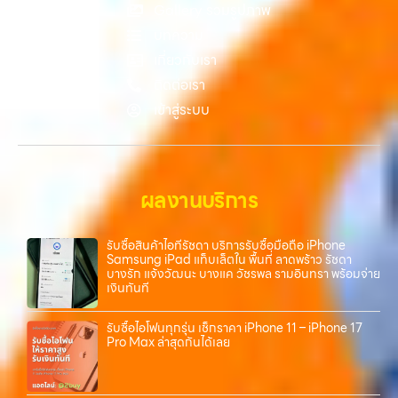
Gallery รวมรูปภาพ
ราคาสูง” — ที่นี่คือคำตอบ เพราะบริการของเรามุ่งตรงให้คุณได้รับราคาและ
บทความ
ความสะดวกสบายที่เหนือกว่า เลือกเราแล้วคุณจะได้บริการที่คุณไว้วางใจ
พร้อมทีมงานที่พร้อมอำนวยความสะดวก นัดรับถึงที่ ตรวจสภาพอย่างมือ
เกี่ยวกับเรา
อาชีพ และจ่ายเงินทันที ทั้งหมดนี้เพื่อให้การขายอุปกรณ์ของคุณเป็นเรื่อง
ติดต่อเรา
ง่ายขึ้น ดีกว่า รวดเร็วกว่า และคุ้มค่ากว่า ทำไมต้องเลือกเรา ผู้เชี่ยวชาญด้าน
เข้าสู่ระบบ
การให้บริการ รับซื้อมือถือ iPhone, Samsung, ไอแพด แท็บเล็ตทุกยี่ห้อ ใน
ราคาสูง พร้อมจ่ายเงินทันที โดยเน้นบริการในพื้นที่ ลาดพร้าว, รัชดา,
บางรัก, แจ้งวัฒนะ, บางแค, วัชรพล, รามอินทรา, รวมถึง บางนา, บางพลี,
เกษตรนวมินทร์, เสนานิคม, วังหินไม่ว่าคุณจะต้องการ รับซื้อโทรศัพท์, รับ
ซื้อแมคบุค, รับซื้อโน๊ตบุ๊ค, รับซื้อแท็บเล็ต, หรือบริการอื่นๆ เกี่ยวกับสินค้า
ผลงานบริการ
ไอที กรุงเทพฯ – เราพร้อมให้บริการครบวงจร บริการของเรา เราให้บริการ
แบบครบวงจรสำหรับลูกค้าที่ต้องการขายอุปกรณ์ไอที ไม่ว่าจะเป็น: รับซื้อไอ
โฟน ทุกรุ่น ทั้งเครื่องใหม่และเครื่องใช้งานแล้ว รับซื้อไอแพด แท็บเล็ต
รับซื้อสินค้าไอทีรัชดา บริการรับซื้อมือถือ iPhone
Samsung iPad แท็บเล็ตใน พื้นที่ ลาดพร้าว รัชดา
Apple…
บางรัก แจ้งวัฒนะ บางแค วัชรพล รามอินทรา พร้อมจ่าย
เงินทันที
รับซื้อไอโฟนทุกรุ่น เช็กราคา iPhone 11 – iPhone 17
Pro Max ล่าสุดกันได้เลย