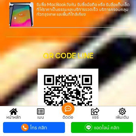
รับซื้อ MacBookวังหิน รับซื้อมือถือ หรือ รับซื้อแท็บเล็ต
ที่ให้ราคาเป็นธรรมและบริการรวดเร็ว บริการครอบคลุม
ทั่วกรุงเทพ และพื้นที่ใกล้เคียง
QR CODE LINE
หน้าหลัก
เมนู
ติดต่อ
แชร์
เพิ่มเติม
โทร คลิก
แอดไลน์ คลิก