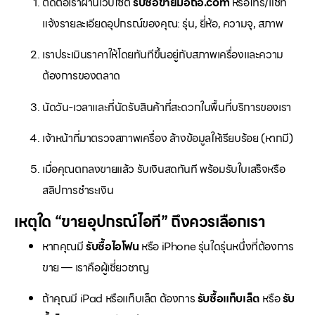
ติดต่อเราผ่านเว็บไซต์
รับซื้อขายมือถือ.com
หรือโทร/แชท
แจ้งรายละเอียดอุปกรณ์ของคุณ: รุ่น, ยี่ห้อ, ความจุ, สภาพ
เราประเมินราคาให้โดยทันทีขึ้นอยู่กับสภาพเครื่องและความ
ต้องการของตลาด
นัดวัน-เวลาและที่นัดรับสินค้าที่สะดวกในพื้นที่บริการของเรา
เจ้าหน้าที่มาตรวจสภาพเครื่อง ล้างข้อมูลให้เรียบร้อย (หากมี)
เมื่อคุณตกลงขายแล้ว รับเงินสดทันที พร้อมรับใบเสร็จหรือ
สลิปการชำระเงิน
เหตุใด “ขายอุปกรณ์ไอที” ถึงควรเลือกเรา
หากคุณมี
รับซื้อไอโฟน
หรือ iPhone รุ่นใดรุ่นหนึ่งที่ต้องการ
ขาย — เราคือผู้เชี่ยวชาญ
ถ้าคุณมี iPad หรือแท็บเล็ต ต้องการ
รับซื้อแท็บเล็ต
หรือ
รับ