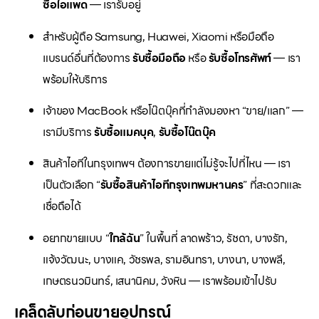
ซื้อไอแพด
— เรารับอยู่
สำหรับผู้ถือ Samsung, Huawei, Xiaomi หรือมือถือ
แบรนด์อื่นที่ต้องการ
รับซื้อมือถือ
หรือ
รับซื้อโทรศัพท์
— เรา
พร้อมให้บริการ
เจ้าของ MacBook หรือโน๊ตบุ๊คที่กำลังมองหา “ขาย/แลก” —
เรามีบริการ
รับซื้อแมคบุค
,
รับซื้อโน๊ตบุ๊ค
สินค้าไอทีในกรุงเทพฯ ต้องการขายแต่ไม่รู้จะไปที่ไหน — เรา
เป็นตัวเลือก “
รับซื้อสินค้าไอทีกรุงเทพมหานคร
” ที่สะดวกและ
เชื่อถือได้
อยากขายแบบ “
ใกล้ฉัน
” ในพื้นที่ ลาดพร้าว, รัชดา, บางรัก,
แจ้งวัฒนะ, บางแค, วัชรพล, รามอินทรา, บางนา, บางพลี,
เกษตรนวมินทร์, เสนานิคม, วังหิน — เราพร้อมเข้าไปรับ
เคล็ดลับก่อนขายอุปกรณ์