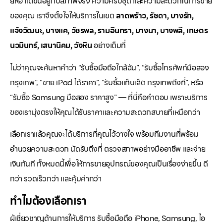
ยี่ห้อ แต่ขึ้นอยู่กับสภาพจริง ความครบชุด และความสะดวกในการขาย
ของคุณ เราจึงตั้งใจให้บริการในเขต
ลาดพร้าว, รัชดา, บางรัก,
แจ้งวัฒนะ, บางแค, วัชรพล, รามอินทรา, บางนา, บางพลี, เกษตร
นวมินทร์, เสนานิคม, วังหิน
อย่างเต็มที่
ไม่ว่าคุณจะค้นหาคำว่า “รับซื้อมือถือใกล้ฉัน”, “รับซื้อโทรศัพท์มือสอง
กรุงเทพ”, “ขาย iPad ได้ราคา”, “รับซื้อแท็บเล็ต กรุงเทพถึงที่”, หรือ
“รับซื้อ Samsung มือสอง ราคาสูง” — ที่นี่คือคำตอบ เพราะบริการ
ของเรามุ่งตรงให้คุณได้รับราคาและความสะดวกสบายที่เหนือกว่า
เลือกเราแล้วคุณจะได้บริการที่คุณไว้วางใจ พร้อมทีมงานที่พร้อม
อำนวยความสะดวก นัดรับถึงที่ ตรวจสภาพอย่างมืออาชีพ และจ่าย
เงินทันที ทั้งหมดนี้เพื่อให้การขายอุปกรณ์ของคุณเป็นเรื่องง่ายขึ้น ดี
กว่า รวดเร็วกว่า และคุ้มค่ากว่า
ทำไมต้องเลือกเรา
ผู้เชี่ยวชาญด้านการให้บริการ รับซื้อมือถือ iPhone, Samsung, ไอ