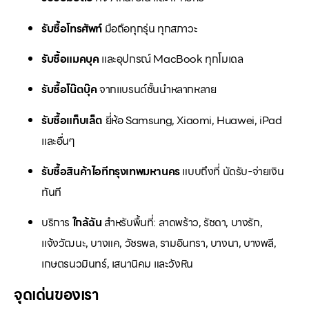
รับซื้อโทรศัพท์
มือถือทุกรุ่น ทุกสภาวะ
รับซื้อแมคบุค
และอุปกรณ์ MacBook ทุกโมเดล
รับซื้อโน๊ตบุ๊ค
จากแบรนด์ชั้นนำหลากหลาย
รับซื้อแท็บเล็ต
ยี่ห้อ Samsung, Xiaomi, Huawei, iPad
และอื่นๆ
รับซื้อสินค้าไอทีกรุงเทพมหานคร
แบบถึงที่ นัดรับ-จ่ายเงิน
ทันที
บริการ
ใกล้ฉัน
สำหรับพื้นที่: ลาดพร้าว, รัชดา, บางรัก,
แจ้งวัฒนะ, บางแค, วัชรพล, รามอินทรา, บางนา, บางพลี,
เกษตรนวมินทร์, เสนานิคม และวังหิน
จุดเด่นของเรา