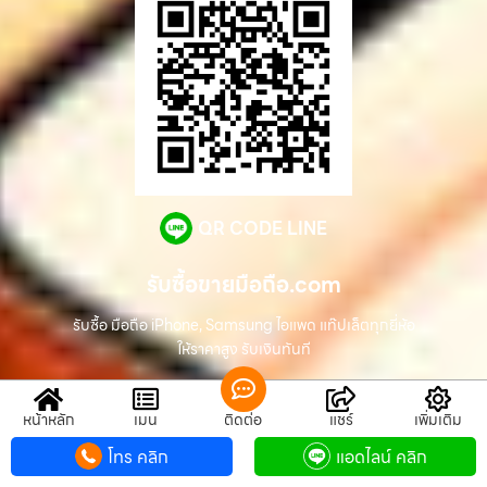
QR CODE LINE
รับซื้อขายมือถือ.com
รับซื้อ มือถือ iPhone, Samsung ไอแพด แท๊ปเล็ตทุกยี่ห้อ
ให้ราคาสูง รับเงินทันที
หน้าหลัก
เมนู
ติดต่อ
แชร์
เพิ่มเติม
ช่องทางติดต่อ
โทร คลิก
แอดไลน์ คลิก