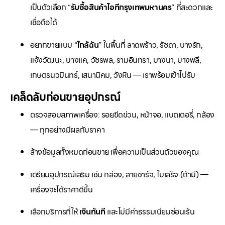
เป็นตัวเลือก “
รับซื้อสินค้าไอทีกรุงเทพมหานคร
” ที่สะดวกและ
เชื่อถือได้
อยากขายแบบ “
ใกล้ฉัน
” ในพื้นที่ ลาดพร้าว, รัชดา, บางรัก,
แจ้งวัฒนะ, บางแค, วัชรพล, รามอินทรา, บางนา, บางพลี,
เกษตรนวมินทร์, เสนานิคม, วังหิน — เราพร้อมเข้าไปรับ
เคล็ดลับก่อนขายอุปกรณ์
ตรวจสอบสภาพเครื่อง: รอยขีดข่วน, หน้าจอ, แบตเตอรี่, กล้อง
— ทุกอย่างมีผลกับราคา
ล้างข้อมูลทั้งหมดก่อนขาย เพื่อความเป็นส่วนตัวของคุณ
เตรียมอุปกรณ์เสริม เช่น กล่อง, สายชาร์จ, ใบเสร็จ (ถ้ามี) —
เครื่องจะได้ราคาดีขึ้น
เลือกบริการที่ให้
เงินทันที
และไม่มีค่าธรรมเนียมซ่อนเร้น