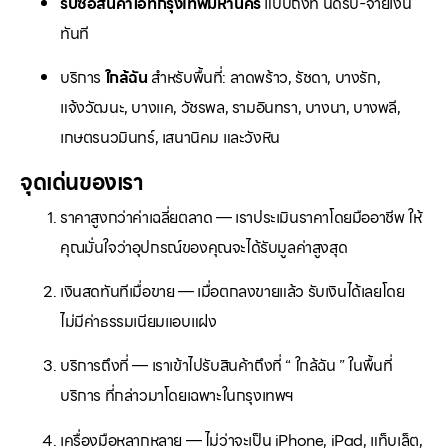
รับซื้อสินค้าไอทีกรุงเทพมหานคร
แบบถึงที่ นัดรับ-จ่ายเงิน
ทันที
บริการ
ใกล้ฉัน
สำหรับพื้นที่: ลาดพร้าว, รัชดา, บางรัก,
แจ้งวัฒนะ, บางแค, วัชรพล, รามอินทรา, บางนา, บางพลี,
เกษตรนวมินทร์, เสนานิคม และวังหิน
จุดเด่นของเรา
ราคาสูงกว่าค่าเฉลี่ยตลาด — เราประเมินราคาโดยมืออาชีพ ให้
คุณมั่นใจว่าอุปกรณ์ของคุณจะได้รับมูลค่าสูงสุด
เงินสดทันทีเมื่อขาย — เมื่อตกลงขายแล้ว รับเงินได้เลยโดย
ไม่มีค่าธรรมเนียมแอบแฝง
บริการถึงที่ — เราเข้าไปรับสินค้าถึงที่ “ ใกล้ฉัน ” ในพื้นที่
บริการ ที่กล่าวมาโดยเฉพาะในกรุงเทพฯ
เครื่องมือหลากหลาย — ไม่ว่าจะเป็น iPhone, iPad, แท็บเล็ต,