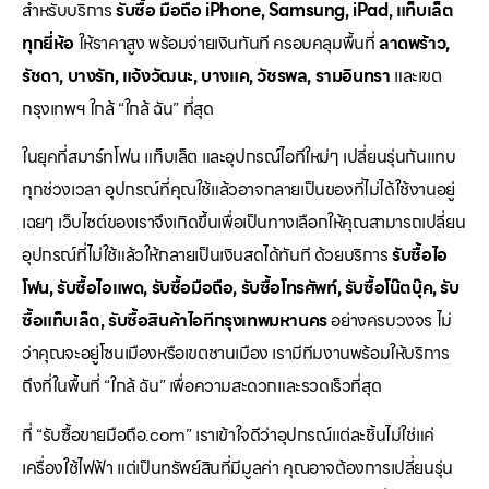
สำหรับบริการ
รับซื้อ มือถือ iPhone, Samsung, iPad, แท็บเล็ต
ทุกยี่ห้อ
ให้ราคาสูง พร้อมจ่ายเงินทันที ครอบคลุมพื้นที่
ลาดพร้าว,
รัชดา, บางรัก, แจ้งวัฒนะ, บางแค, วัชรพล, รามอินทรา
และเขต
กรุงเทพฯ ใกล้ “ใกล้ ฉัน” ที่สุด
ในยุคที่สมาร์ทโฟน แท็บเล็ต และอุปกรณ์ไอทีใหม่ๆ เปลี่ยนรุ่นกันแทบ
ทุกช่วงเวลา อุปกรณ์ที่คุณใช้แล้วอาจกลายเป็นของที่ไม่ได้ใช้งานอยู่
เฉยๆ เว็บไซต์ของเราจึงเกิดขึ้นเพื่อเป็นทางเลือกให้คุณสามารถเปลี่ยน
อุปกรณ์ที่ไม่ใช้แล้วให้กลายเป็นเงินสดได้ทันที ด้วยบริการ
รับซื้อไอ
โฟน, รับซื้อไอแพด, รับซื้อมือถือ, รับซื้อโทรศัพท์, รับซื้อโน๊ตบุ๊ค, รับ
ซื้อแท็บเล็ต, รับซื้อสินค้าไอทีกรุงเทพมหานคร
อย่างครบวงจร ไม่
ว่าคุณจะอยู่โซนเมืองหรือเขตชานเมือง เรามีทีมงานพร้อมให้บริการ
ถึงที่ในพื้นที่ “ใกล้ ฉัน” เพื่อความสะดวกและรวดเร็วที่สุด
ที่ “รับซื้อขายมือถือ.com” เราเข้าใจดีว่าอุปกรณ์แต่ละชิ้นไม่ใช่แค่
เครื่องใช้ไฟฟ้า แต่เป็นทรัพย์สินที่มีมูลค่า คุณอาจต้องการเปลี่ยนรุ่น