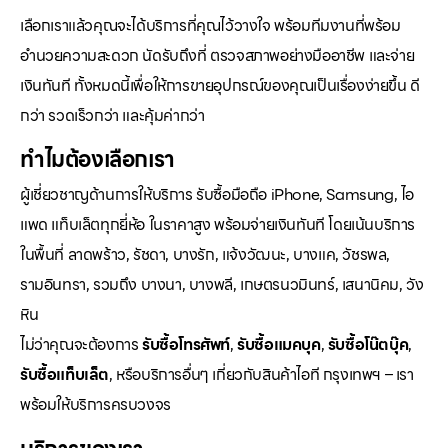
เลือกเราแล้วคุณจะได้บริการที่คุณไว้วางใจ พร้อมทีมงานที่พร้อม
อำนวยความสะดวก นัดรับถึงที่ ตรวจสภาพอย่างมืออาชีพ และจ่าย
เงินทันที ทั้งหมดนี้เพื่อให้การขายอุปกรณ์ของคุณเป็นเรื่องง่ายขึ้น ดี
กว่า รวดเร็วกว่า และคุ้มค่ากว่า
ทำไมต้องเลือกเรา
ผู้เชี่ยวชาญด้านการให้บริการ รับซื้อมือถือ iPhone, Samsung, ไอ
แพด แท็บเล็ตทุกยี่ห้อ ในราคาสูง พร้อมจ่ายเงินทันที โดยเน้นบริการ
ในพื้นที่ ลาดพร้าว, รัชดา, บางรัก, แจ้งวัฒนะ, บางแค, วัชรพล,
รามอินทรา, รวมถึง บางนา, บางพลี, เกษตรนวมินทร์, เสนานิคม, วัง
หิน
ไม่ว่าคุณจะต้องการ
รับซื้อโทรศัพท์
,
รับซื้อแมคบุค
,
รับซื้อโน๊ตบุ๊ค
,
รับซื้อแท็บเล็ต
, หรือบริการอื่นๆ เกี่ยวกับสินค้าไอที กรุงเทพฯ – เรา
พร้อมให้บริการครบวงจร