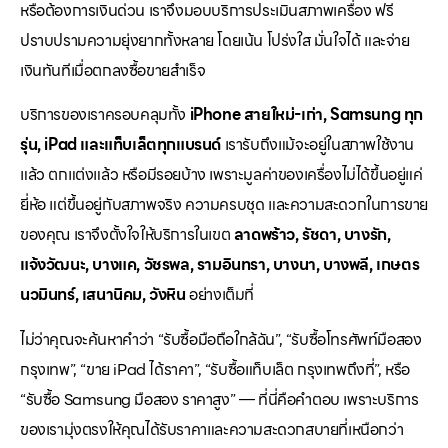
หรือต้องการเงินด่วน เราจึงมอบบริการประเมินสภาพเครื่อง ฟรี
ปราบปรามความยุ่งยากทั้งหลาย โดยเน้น โปร่งใส มั่นใจได้ และจ่าย
เงินทันทีเมื่อตกลงซื้อขายสำเร็จ
บริการของเราครอบคลุมทั้ง
iPhone สายใหม่-เก่า, Samsung ทุก
รุ่น, iPad และแท็บเล็ตทุกแบรนด์
เรารับถึงแม้จะอยู่ในสภาพใช้งาน
แล้ว ตกแต่งแล้ว หรือมีรอยบ้าง เพราะมูลค่าของเครื่องไม่ได้ขึ้นอยู่แค่
ยี่ห้อ แต่ขึ้นอยู่กับสภาพจริง ความครบชุด และความสะดวกในการขาย
ของคุณ เราจึงตั้งใจให้บริการในเขต
ลาดพร้าว, รัชดา, บางรัก,
แจ้งวัฒนะ, บางแค, วัชรพล, รามอินทรา, บางนา, บางพลี, เกษตร
นวมินทร์, เสนานิคม, วังหิน
อย่างเต็มที่
ไม่ว่าคุณจะค้นหาคำว่า “รับซื้อมือถือใกล้ฉัน”, “รับซื้อโทรศัพท์มือสอง
กรุงเทพ”, “ขาย iPad ได้ราคา”, “รับซื้อแท็บเล็ต กรุงเทพถึงที่”, หรือ
“รับซื้อ Samsung มือสอง ราคาสูง” — ที่นี่คือคำตอบ เพราะบริการ
ของเรามุ่งตรงให้คุณได้รับราคาและความสะดวกสบายที่เหนือกว่า