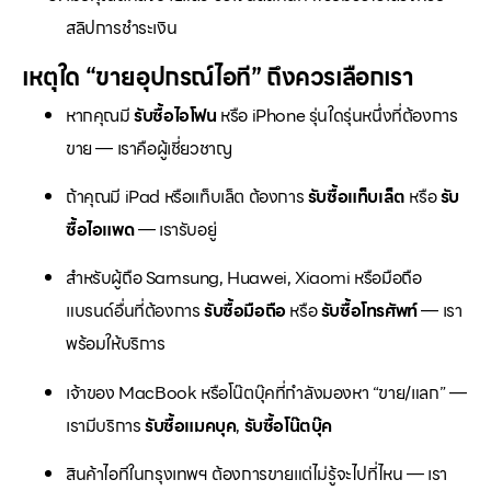
สลิปการชำระเงิน
เหตุใด “ขายอุปกรณ์ไอที” ถึงควรเลือกเรา
หากคุณมี
รับซื้อไอโฟน
หรือ iPhone รุ่นใดรุ่นหนึ่งที่ต้องการ
ขาย — เราคือผู้เชี่ยวชาญ
ถ้าคุณมี iPad หรือแท็บเล็ต ต้องการ
รับซื้อแท็บเล็ต
หรือ
รับ
ซื้อไอแพด
— เรารับอยู่
สำหรับผู้ถือ Samsung, Huawei, Xiaomi หรือมือถือ
แบรนด์อื่นที่ต้องการ
รับซื้อมือถือ
หรือ
รับซื้อโทรศัพท์
— เรา
พร้อมให้บริการ
เจ้าของ MacBook หรือโน๊ตบุ๊คที่กำลังมองหา “ขาย/แลก” —
เรามีบริการ
รับซื้อแมคบุค
,
รับซื้อโน๊ตบุ๊ค
สินค้าไอทีในกรุงเทพฯ ต้องการขายแต่ไม่รู้จะไปที่ไหน — เรา