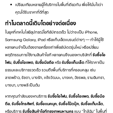
เปรียบเทียบหลายผู้ให้บริการในพื้นที่เดียวกัน เพื่อให้มั่นใจว่า
คุณได้รับราคาที่ดีที่สุด
ทำไมตลาดนี้เติบโตอย่างต่อเนื่อง
ในยุคที่เทคโนโลยีอุปกรณ์ไอทีอัปเกรดเร็ว ไม่ว่าจะเป็น iPhone,
Samsung Galaxy, iPad หรือแท็บเล็ตแบรนด์ต่างๆ — ทำให้ผู้ใช้
หลายคนจำเป็นต้องขายเครื่องเก่าเพื่ออัปเดตรุ่นใหม่ หรือเปลี่ยน
พฤติกรรมการใช้งานสินค้าไอที หลายคนจึงมองหาบริษัทที่
รับซื้อไอ
โฟน
,
รับซื้อไอแพด
,
รับซื้อมือถือ
หรือ
รับซื้อแท็บเล็ต
ที่ให้ราคาเป็น
ธรรมและบริการรวดเร็ว รวมถึงพื้นที่บริการที่ครอบคลุม เช่น
ลาดพร้าว, รัชดา, บางรัก, แจ้งวัฒนะ, บางแค, วัชรพล, รามอินทรา,
บางนา, บางพลี เป็นต้น
หากคุณกำลังมองหาบริการ
รับซื้อไอโฟน
,
รับซื้อไอแพด
,
รับซื้อมือ
ถือ
,
รับซื้อโทรศัพท์
,
รับซื้อแมคบุค
,
รับซื้อโน๊ตบุ๊ค
,
รับซื้อแท็บเล็ต
,
หรือบริการ
รับซื้อสินค้าไอทีกรุงเทพมหานคร
แบบ “ใกล้ฉัน” ในพื้นที่