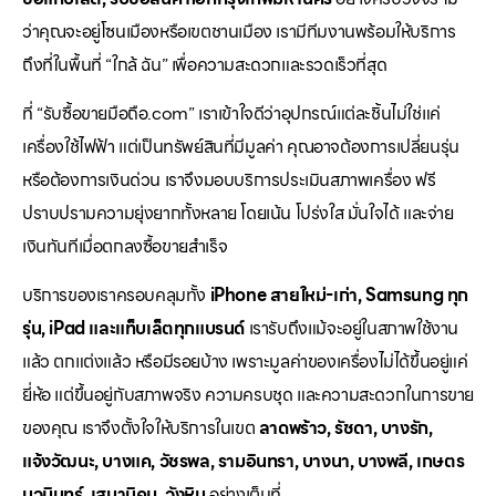
ว่าคุณจะอยู่โซนเมืองหรือเขตชานเมือง เรามีทีมงานพร้อมให้บริการ
ถึงที่ในพื้นที่ “ใกล้ ฉัน” เพื่อความสะดวกและรวดเร็วที่สุด
ที่ “รับซื้อขายมือถือ.com” เราเข้าใจดีว่าอุปกรณ์แต่ละชิ้นไม่ใช่แค่
เครื่องใช้ไฟฟ้า แต่เป็นทรัพย์สินที่มีมูลค่า คุณอาจต้องการเปลี่ยนรุ่น
หรือต้องการเงินด่วน เราจึงมอบบริการประเมินสภาพเครื่อง ฟรี
ปราบปรามความยุ่งยากทั้งหลาย โดยเน้น โปร่งใส มั่นใจได้ และจ่าย
เงินทันทีเมื่อตกลงซื้อขายสำเร็จ
บริการของเราครอบคลุมทั้ง
iPhone สายใหม่-เก่า, Samsung ทุก
รุ่น, iPad และแท็บเล็ตทุกแบรนด์
เรารับถึงแม้จะอยู่ในสภาพใช้งาน
แล้ว ตกแต่งแล้ว หรือมีรอยบ้าง เพราะมูลค่าของเครื่องไม่ได้ขึ้นอยู่แค่
ยี่ห้อ แต่ขึ้นอยู่กับสภาพจริง ความครบชุด และความสะดวกในการขาย
ของคุณ เราจึงตั้งใจให้บริการในเขต
ลาดพร้าว, รัชดา, บางรัก,
แจ้งวัฒนะ, บางแค, วัชรพล, รามอินทรา, บางนา, บางพลี, เกษตร
นวมินทร์, เสนานิคม, วังหิน
อย่างเต็มที่