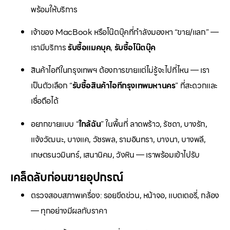
พร้อมให้บริการ
เจ้าของ MacBook หรือโน๊ตบุ๊คที่กำลังมองหา “ขาย/แลก” —
เรามีบริการ
รับซื้อแมคบุค
,
รับซื้อโน๊ตบุ๊ค
สินค้าไอทีในกรุงเทพฯ ต้องการขายแต่ไม่รู้จะไปที่ไหน — เรา
เป็นตัวเลือก “
รับซื้อสินค้าไอทีกรุงเทพมหานคร
” ที่สะดวกและ
เชื่อถือได้
อยากขายแบบ “
ใกล้ฉัน
” ในพื้นที่ ลาดพร้าว, รัชดา, บางรัก,
แจ้งวัฒนะ, บางแค, วัชรพล, รามอินทรา, บางนา, บางพลี,
เกษตรนวมินทร์, เสนานิคม, วังหิน — เราพร้อมเข้าไปรับ
เคล็ดลับก่อนขายอุปกรณ์
ตรวจสอบสภาพเครื่อง: รอยขีดข่วน, หน้าจอ, แบตเตอรี่, กล้อง
— ทุกอย่างมีผลกับราคา