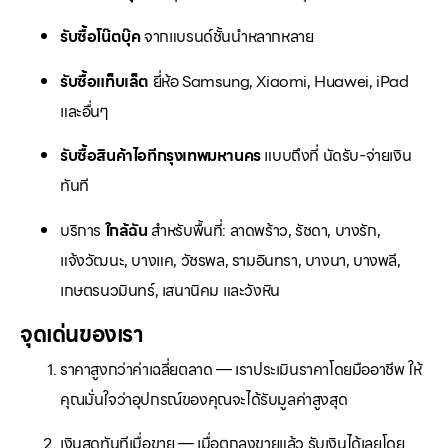
รับซื้อโน๊ตบุ๊ค
จากแบรนด์ชั้นนำหลากหลาย
รับซื้อแท็บเล็ต
ยี่ห้อ Samsung, Xiaomi, Huawei, iPad
และอื่นๆ
รับซื้อสินค้าไอทีกรุงเทพมหานคร
แบบถึงที่ นัดรับ-จ่ายเงิน
ทันที
บริการ
ใกล้ฉัน
สำหรับพื้นที่: ลาดพร้าว, รัชดา, บางรัก,
แจ้งวัฒนะ, บางแค, วัชรพล, รามอินทรา, บางนา, บางพลี,
เกษตรนวมินทร์, เสนานิคม และวังหิน
จุดเด่นของเรา
ราคาสูงกว่าค่าเฉลี่ยตลาด — เราประเมินราคาโดยมืออาชีพ ให้
คุณมั่นใจว่าอุปกรณ์ของคุณจะได้รับมูลค่าสูงสุด
เงินสดทันทีเมื่อขาย — เมื่อตกลงขายแล้ว รับเงินได้เลยโดย