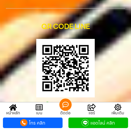
QR CODE LINE
QR CODE LINE
หน้าหลัก
เมนู
ติดต่อ
แชร์
เพิ่มเติม
รับซื้อขายมือถือ.com
โทร คลิก
แอดไลน์ คลิก