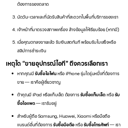
ต้องการของตลาด
นัดวัน-เวลาและที่นัดรับสินค้าที่สะดวกในพื้นที่บริการของเรา
เจ้าหน้าที่มาตรวจสภาพเครื่อง ล้างข้อมูลให้เรียบร้อย (หากมี)
เมื่อคุณตกลงขายแล้ว รับเงินสดทันที พร้อมรับใบเสร็จหรือ
สลิปการชำระเงิน
เหตุใด “ขายอุปกรณ์ไอที” ถึงควรเลือกเรา
หากคุณมี
รับซื้อไอโฟน
หรือ iPhone รุ่นใดรุ่นหนึ่งที่ต้องการ
ขาย — เราคือผู้เชี่ยวชาญ
ถ้าคุณมี iPad หรือแท็บเล็ต ต้องการ
รับซื้อแท็บเล็ต
หรือ
รับ
ซื้อไอแพด
— เรารับอยู่
สำหรับผู้ถือ Samsung, Huawei, Xiaomi หรือมือถือ
แบรนด์อื่นที่ต้องการ
รับซื้อมือถือ
หรือ
รับซื้อโทรศัพท์
— เรา