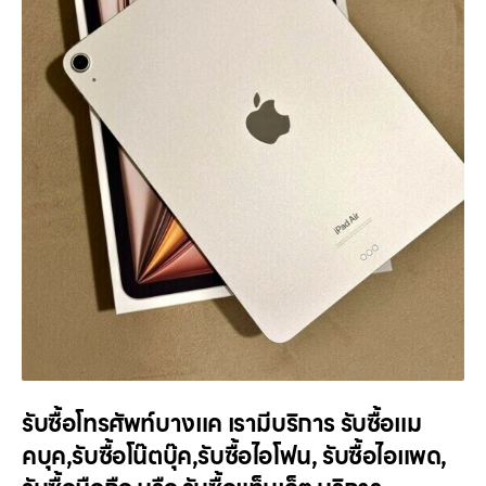
รับซื้อโทรศัพท์บางแค เรามีบริการ รับซื้อแม
คบุค,รับซื้อโน๊ตบุ๊ค,รับซื้อไอโฟน, รับซื้อไอแพด,