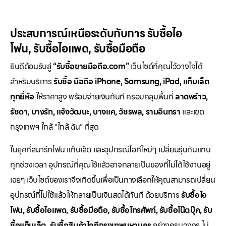
ประสบการณ์เหนือระดับกับการ
รับซื้อไอ
โฟน
,
รับซื้อไอแพด
,
รับซื้อมือถือ
ยินดีต้อนรับสู่
“รับซื้อขายมือถือ.com”
เว็บไซต์ที่คุณไว้วางใจได้
สำหรับบริการ
รับซื้อ มือถือ iPhone, Samsung, iPad, แท็บเล็ต
ทุกยี่ห้อ
ให้ราคาสูง พร้อมจ่ายเงินทันที ครอบคลุมพื้นที่
ลาดพร้าว,
รัชดา, บางรัก, แจ้งวัฒนะ, บางแค, วัชรพล, รามอินทรา
และเขต
กรุงเทพฯ ใกล้ “ใกล้ ฉัน” ที่สุด
ในยุคที่สมาร์ทโฟน แท็บเล็ต และอุปกรณ์ไอทีใหม่ๆ เปลี่ยนรุ่นกันแทบ
ทุกช่วงเวลา อุปกรณ์ที่คุณใช้แล้วอาจกลายเป็นของที่ไม่ได้ใช้งานอยู่
เฉยๆ เว็บไซต์ของเราจึงเกิดขึ้นเพื่อเป็นทางเลือกให้คุณสามารถเปลี่ยน
อุปกรณ์ที่ไม่ใช้แล้วให้กลายเป็นเงินสดได้ทันที ด้วยบริการ
รับซื้อไอ
โฟน, รับซื้อไอแพด, รับซื้อมือถือ, รับซื้อโทรศัพท์, รับซื้อโน๊ตบุ๊ค, รับ
ซื้อแท็บเล็ต, รับซื้อสินค้าไอทีกรุงเทพมหานคร
อย่างครบวงจร ไม่