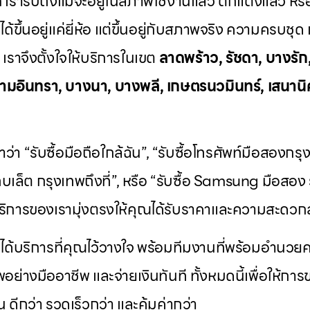
์
เรารับถึงแม้จะอยู่ในสภาพใช้งานแล้ว ตกแต่งแล้ว หรื
่ได้ขึ้นอยู่แค่ยี่ห้อ แต่ขึ้นอยู่กับสภาพจริง ความครบ
ราจึงตั้งใจให้บริการในเขต
ลาดพร้าว, รัชดา, บางรัก
ามอินทรา, บางนา, บางพลี, เกษตรนวมินทร์, เสนานิค
ว่า “รับซื้อมือถือใกล้ฉัน”, “รับซื้อโทรศัพท์มือสองกร
ท็บเล็ต กรุงเทพถึงที่”, หรือ “รับซื้อ Samsung มือสอง ร
ิการของเรามุ่งตรงให้คุณได้รับราคาและความสะดวกส
ะได้บริการที่คุณไว้วางใจ พร้อมทีมงานที่พร้อมอำนว
พอย่างมืออาชีพ และจ่ายเงินทันที ทั้งหมดนี้เพื่อให้ก
้น ดีกว่า รวดเร็วกว่า และคุ้มค่ากว่า