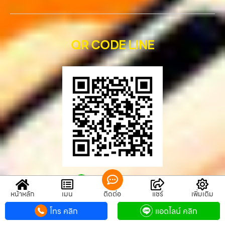
QR CODE LINE
QR CODE LINE
หน้าหลัก
เมนู
ติดต่อ
แชร์
เพิ่มเติม
รับซื้อขายมือถือ.com
โทร คลิก
แอดไลน์ คลิก