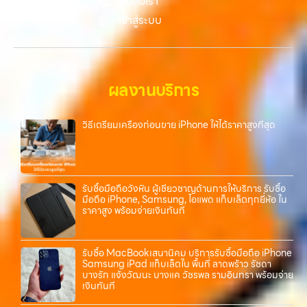
ติดต่อเรา
ความสะดวก นัดรับถึงที่ ตรวจสภาพอย่างมืออาชีพ และจ่ายเงินทันที
เข้าสู่ระบบ
ทั้งหมดนี้เพื่อให้การขายอุปกรณ์ของคุณเป็นเรื่องง่ายขึ้น ดีกว่า รวดเร็วกว่า
และคุ้มค่ากว่า ทำไมต้องเลือกเรา ผู้เชี่ยวชาญด้านการให้บริการ รับซื้อมือถือ
iPhone, Samsung, ไอแพด แท็บเล็ตทุกยี่ห้อ ในราคาสูง พร้อมจ่ายเงิน
ทันที โดยเน้นบริการในพื้นที่ ลาดพร้าว, รัชดา, บางรัก, แจ้งวัฒนะ, บางแค,
วัชรพล, รามอินทรา, รวมถึง บางนา, บางพลี, เกษตรนวมินทร์, เสนานิคม,
ผลงานบริการ
วังหินไม่ว่าคุณจะต้องการ รับซื้อโทรศัพท์, รับซื้อแมคบุค, รับซื้อโน๊ตบุ๊ค, รับ
ซื้อแท็บเล็ต, หรือบริการอื่นๆ เกี่ยวกับสินค้าไอที กรุงเทพฯ – เราพร้อมให้
บริการครบวงจร บริการของเรา…
วิธีเตรียมเครื่องก่อนขาย iPhone ให้ได้ราคาสูงที่สุด
รับซื้อมือถือวังหิน ผู้เชี่ยวชาญด้านการให้บริการ รับซื้อ
มือถือ iPhone, Samsung, ไอแพด แท็บเล็ตทุกยี่ห้อ ใน
ราคาสูง พร้อมจ่ายเงินทันที
รับซื้อ MacBookเสนานิคม บริการรับซื้อมือถือ iPhone
Samsung iPad แท็บเล็ตใน พื้นที่ ลาดพร้าว รัชดา
บางรัก แจ้งวัฒนะ บางแค วัชรพล รามอินทรา พร้อมจ่าย
เงินทันที