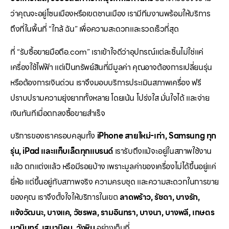
ว่าคุณจะอยู่โซนเมืองหรือเขตชานเมือง เรามีทีมงานพร้อมให้บริการ
ถึงที่ในพื้นที่ “ใกล้ ฉัน” เพื่อความสะดวกและรวดเร็วที่สุด
ที่ “รับซื้อขายมือถือ.com” เราเข้าใจดีว่าอุปกรณ์แต่ละชิ้นไม่ใช่แค่
เครื่องใช้ไฟฟ้า แต่เป็นทรัพย์สินที่มีมูลค่า คุณอาจต้องการเปลี่ยนรุ่น
หรือต้องการเงินด่วน เราจึงมอบบริการประเมินสภาพเครื่อง ฟรี
ปราบปรามความยุ่งยากทั้งหลาย โดยเน้น โปร่งใส มั่นใจได้ และจ่าย
เงินทันทีเมื่อตกลงซื้อขายสำเร็จ
บริการของเราครอบคลุมทั้ง
iPhone สายใหม่-เก่า, Samsung ทุก
รุ่น, iPad และแท็บเล็ตทุกแบรนด์
เรารับถึงแม้จะอยู่ในสภาพใช้งาน
แล้ว ตกแต่งแล้ว หรือมีรอยบ้าง เพราะมูลค่าของเครื่องไม่ได้ขึ้นอยู่แค่
ยี่ห้อ แต่ขึ้นอยู่กับสภาพจริง ความครบชุด และความสะดวกในการขาย
ของคุณ เราจึงตั้งใจให้บริการในเขต
ลาดพร้าว, รัชดา, บางรัก,
แจ้งวัฒนะ, บางแค, วัชรพล, รามอินทรา, บางนา, บางพลี, เกษตร
นวมินทร์, เสนานิคม, วังหิน
อย่างเต็มที่