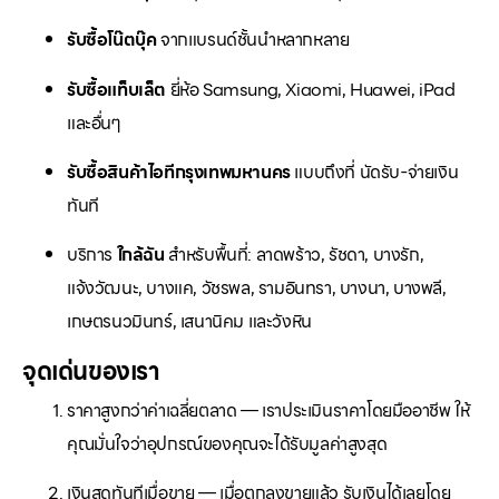
รับซื้อโน๊ตบุ๊ค
จากแบรนด์ชั้นนำหลากหลาย
รับซื้อแท็บเล็ต
ยี่ห้อ Samsung, Xiaomi, Huawei, iPad
และอื่นๆ
รับซื้อสินค้าไอทีกรุงเทพมหานคร
แบบถึงที่ นัดรับ-จ่ายเงิน
ทันที
บริการ
ใกล้ฉัน
สำหรับพื้นที่: ลาดพร้าว, รัชดา, บางรัก,
แจ้งวัฒนะ, บางแค, วัชรพล, รามอินทรา, บางนา, บางพลี,
เกษตรนวมินทร์, เสนานิคม และวังหิน
จุดเด่นของเรา
ราคาสูงกว่าค่าเฉลี่ยตลาด — เราประเมินราคาโดยมืออาชีพ ให้
คุณมั่นใจว่าอุปกรณ์ของคุณจะได้รับมูลค่าสูงสุด
เงินสดทันทีเมื่อขาย — เมื่อตกลงขายแล้ว รับเงินได้เลยโดย