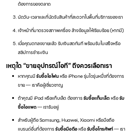
ต้องการของตลาด
นัดวัน-เวลาและที่นัดรับสินค้าที่สะดวกในพื้นที่บริการของเรา
เจ้าหน้าที่มาตรวจสภาพเครื่อง ล้างข้อมูลให้เรียบร้อย (หากมี)
เมื่อคุณตกลงขายแล้ว รับเงินสดทันที พร้อมรับใบเสร็จหรือ
สลิปการชำระเงิน
เหตุใด “ขายอุปกรณ์ไอที” ถึงควรเลือกเรา
หากคุณมี
รับซื้อไอโฟน
หรือ iPhone รุ่นใดรุ่นหนึ่งที่ต้องการ
ขาย — เราคือผู้เชี่ยวชาญ
ถ้าคุณมี iPad หรือแท็บเล็ต ต้องการ
รับซื้อแท็บเล็ต
หรือ
รับ
ซื้อไอแพด
— เรารับอยู่
สำหรับผู้ถือ Samsung, Huawei, Xiaomi หรือมือถือ
แบรนด์อื่นที่ต้องการ
รับซื้อมือถือ
หรือ
รับซื้อโทรศัพท์
— เรา