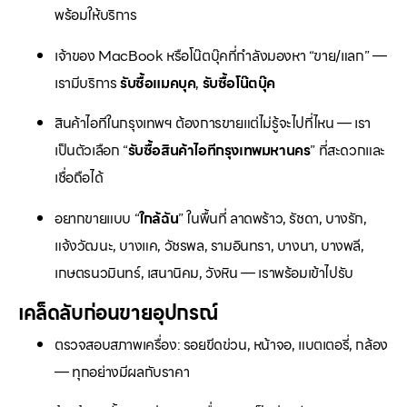
พร้อมให้บริการ
เจ้าของ MacBook หรือโน๊ตบุ๊คที่กำลังมองหา “ขาย/แลก” —
เรามีบริการ
รับซื้อแมคบุค
,
รับซื้อโน๊ตบุ๊ค
สินค้าไอทีในกรุงเทพฯ ต้องการขายแต่ไม่รู้จะไปที่ไหน — เรา
เป็นตัวเลือก “
รับซื้อสินค้าไอทีกรุงเทพมหานคร
” ที่สะดวกและ
เชื่อถือได้
อยากขายแบบ “
ใกล้ฉัน
” ในพื้นที่ ลาดพร้าว, รัชดา, บางรัก,
แจ้งวัฒนะ, บางแค, วัชรพล, รามอินทรา, บางนา, บางพลี,
เกษตรนวมินทร์, เสนานิคม, วังหิน — เราพร้อมเข้าไปรับ
เคล็ดลับก่อนขายอุปกรณ์
ตรวจสอบสภาพเครื่อง: รอยขีดข่วน, หน้าจอ, แบตเตอรี่, กล้อง
— ทุกอย่างมีผลกับราคา