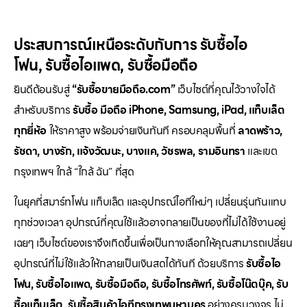
ประสบการณ์เหนือระดับกับการ
รับซื้อไอ
โฟน
,
รับซื้อไอแพด
,
รับซื้อมือถือ
ยินดีต้อนรับสู่
“รับซื้อขายมือถือ.com”
เว็บไซต์ที่คุณไว้วางใจได้
สำหรับบริการ
รับซื้อ มือถือ iPhone, Samsung, iPad, แท็บเล็ต
ทุกยี่ห้อ
ให้ราคาสูง พร้อมจ่ายเงินทันที ครอบคลุมพื้นที่
ลาดพร้าว,
รัชดา, บางรัก, แจ้งวัฒนะ, บางแค, วัชรพล, รามอินทรา
และเขต
กรุงเทพฯ ใกล้ “ใกล้ ฉัน” ที่สุด
ในยุคที่สมาร์ทโฟน แท็บเล็ต และอุปกรณ์ไอทีใหม่ๆ เปลี่ยนรุ่นกันแทบ
ทุกช่วงเวลา อุปกรณ์ที่คุณใช้แล้วอาจกลายเป็นของที่ไม่ได้ใช้งานอยู่
เฉยๆ เว็บไซต์ของเราจึงเกิดขึ้นเพื่อเป็นทางเลือกให้คุณสามารถเปลี่ยน
อุปกรณ์ที่ไม่ใช้แล้วให้กลายเป็นเงินสดได้ทันที ด้วยบริการ
รับซื้อไอ
โฟน, รับซื้อไอแพด, รับซื้อมือถือ, รับซื้อโทรศัพท์, รับซื้อโน๊ตบุ๊ค, รับ
ซื้อแท็บเล็ต, รับซื้อสินค้าไอทีกรุงเทพมหานคร
อย่างครบวงจร ไม่