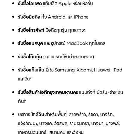
รับซื้อไอแพด
แท็บเล็ต Apple หรือยี่ห้ออื่น
รับซื้อมือถือ
ทั้ง Android และ iPhone
รับซื้อโทรศัพท์
มือถือทุกรุ่น ทุกสภาวะ
รับซื้อแมคบุค
และอุปกรณ์ MacBook ทุกโมเดล
รับซื้อโน๊ตบุ๊ค
จากแบรนด์ชั้นนำหลากหลาย
รับซื้อแท็บเล็ต
ยี่ห้อ Samsung, Xiaomi, Huawei, iPad
และอื่นๆ
รับซื้อสินค้าไอทีกรุงเทพมหานคร
แบบถึงที่ นัดรับ-จ่ายเงิน
ทันที
บริการ
ใกล้ฉัน
สำหรับพื้นที่: ลาดพร้าว, รัชดา, บางรัก,
แจ้งวัฒนะ, บางแค, วัชรพล, รามอินทรา, บางนา, บางพลี,
เกษตรนวมินทร์, เสนานิคม และวังหิน