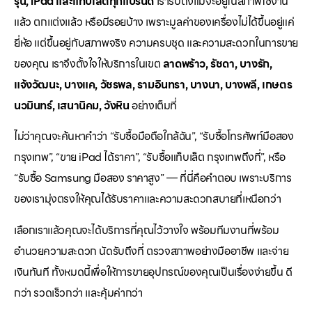
รุ่น, iPad และแท็บเล็ตทุกแบรนด์
เรารับถึงแม้จะอยู่ในสภาพใช้งาน
แล้ว ตกแต่งแล้ว หรือมีรอยบ้าง เพราะมูลค่าของเครื่องไม่ได้ขึ้นอยู่แค่
ยี่ห้อ แต่ขึ้นอยู่กับสภาพจริง ความครบชุด และความสะดวกในการขาย
ของคุณ เราจึงตั้งใจให้บริการในเขต
ลาดพร้าว, รัชดา, บางรัก,
แจ้งวัฒนะ, บางแค, วัชรพล, รามอินทรา, บางนา, บางพลี, เกษตร
นวมินทร์, เสนานิคม, วังหิน
อย่างเต็มที่
ไม่ว่าคุณจะค้นหาคำว่า “รับซื้อมือถือใกล้ฉัน”, “รับซื้อโทรศัพท์มือสอง
กรุงเทพ”, “ขาย iPad ได้ราคา”, “รับซื้อแท็บเล็ต กรุงเทพถึงที่”, หรือ
“รับซื้อ Samsung มือสอง ราคาสูง” — ที่นี่คือคำตอบ เพราะบริการ
ของเรามุ่งตรงให้คุณได้รับราคาและความสะดวกสบายที่เหนือกว่า
เลือกเราแล้วคุณจะได้บริการที่คุณไว้วางใจ พร้อมทีมงานที่พร้อม
อำนวยความสะดวก นัดรับถึงที่ ตรวจสภาพอย่างมืออาชีพ และจ่าย
เงินทันที ทั้งหมดนี้เพื่อให้การขายอุปกรณ์ของคุณเป็นเรื่องง่ายขึ้น ดี
กว่า รวดเร็วกว่า และคุ้มค่ากว่า