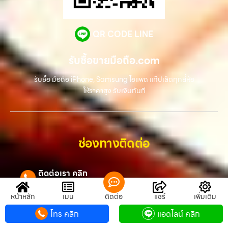
QR CODE LINE
รับซื้อขายมือถือ.com
รับซื้อ มือถือ iPhone, Samsung ไอแพด แท๊ปเล็ตทุกยี่ห้อ
ให้ราคาสูง รับเงินทันที
ช่องทางติดต่อ
ติดต่อเรา คลิก
082 246 9555
หน้าหลัก
เมนู
ติดต่อ
แชร์
เพิ่มเติม
แอดไลน์ คลิก
ID : @2buy
โทร คลิก
แอดไลน์ คลิก