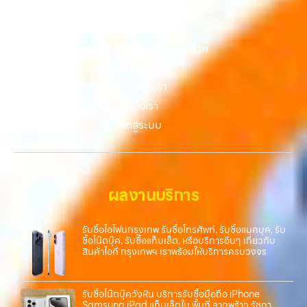
หน้าหลัก
คุณ เราจึงตั้งใจให้บริการในเขต ลาดพร้าว, รัชดา, บางรัก, แจ้งวัฒนะ,
บางแค, วัชรพล, รามอินทรา, บางนา, บางพลี, เกษตรนวมินทร์, เสนานิคม,
บริการของเรา
วังหิน อย่างเต็มที่ ไม่ว่าคุณจะค้นหาคำว่า “รับซื้อมือถือใกล้ฉัน”, “รับซื้อ
Gallery รวมรูปภาพ
โทรศัพท์มือสองกรุงเทพ”, “ขาย iPad ได้ราคา”, “รับซื้อแท็บเล็ต กรุงเทพ
บทความ
ถึงที่”, หรือ “รับซื้อ Samsung มือสอง ราคาสูง” — ที่นี่คือคำตอบ เพราะ
บริการของเรามุ่งตรงให้คุณได้รับราคาและความสะดวกสบายที่เหนือกว่า
เกี่ยวกับเรา
เลือกเราแล้วคุณจะได้บริการที่คุณไว้วางใจ พร้อมทีมงานที่พร้อมอำนวย
ติดต่อเรา
ความสะดวก นัดรับถึงที่ ตรวจสภาพอย่างมืออาชีพ และจ่ายเงินทันที
เข้าสู่ระบบ
ทั้งหมดนี้เพื่อให้การขายอุปกรณ์ของคุณเป็นเรื่องง่ายขึ้น ดีกว่า รวดเร็วกว่า
และคุ้มค่ากว่า ทำไมต้องเลือกเรา ผู้เชี่ยวชาญด้านการให้บริการ รับซื้อมือถือ
iPhone, Samsung, ไอแพด แท็บเล็ตทุกยี่ห้อ ในราคาสูง พร้อมจ่ายเงิน
ทันที โดยเน้นบริการในพื้นที่ ลาดพร้าว, รัชดา, บางรัก, แจ้งวัฒนะ, บางแค,
วัชรพล, รามอินทรา, รวมถึง บางนา, บางพลี, เกษตรนวมินทร์, เสนานิคม,
ผลงานบริการ
วังหินไม่ว่าคุณจะต้องการ รับซื้อโทรศัพท์, รับซื้อแมคบุค, รับซื้อโน๊ตบุ๊ค, รับ
ซื้อแท็บเล็ต, หรือบริการอื่นๆ…
รับซื้อไอโฟนกรุงเทพ รับซื้อโทรศัพท์, รับซื้อแมคบุค, รับ
ซื้อโน๊ตบุ๊ค, รับซื้อแท็บเล็ต, หรือบริการอื่นๆ เกี่ยวกับ
สินค้าไอที กรุงเทพฯ เราพร้อมให้บริการครบวงจร
รับซื้อโน๊ตบุ๊ควังหิน บริการรับซื้อมือถือ iPhone
Samsung iPad แท็บเล็ตใน พื้นที่ ลาดพร้าว รัชดา