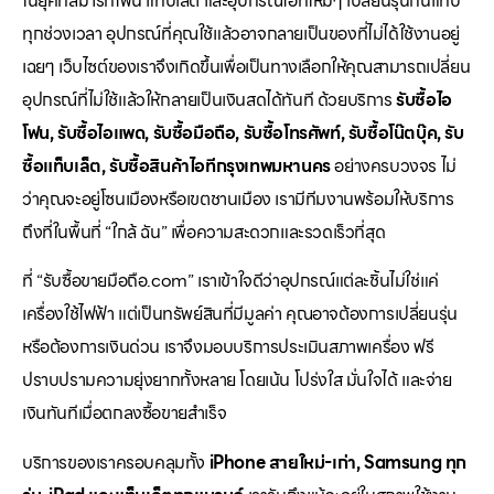
ในยุคที่สมาร์ทโฟน แท็บเล็ต และอุปกรณ์ไอทีใหม่ๆ เปลี่ยนรุ่นกันแทบ
ทุกช่วงเวลา อุปกรณ์ที่คุณใช้แล้วอาจกลายเป็นของที่ไม่ได้ใช้งานอยู่
เฉยๆ เว็บไซต์ของเราจึงเกิดขึ้นเพื่อเป็นทางเลือกให้คุณสามารถเปลี่ยน
อุปกรณ์ที่ไม่ใช้แล้วให้กลายเป็นเงินสดได้ทันที ด้วยบริการ
รับซื้อไอ
โฟน, รับซื้อไอแพด, รับซื้อมือถือ, รับซื้อโทรศัพท์, รับซื้อโน๊ตบุ๊ค, รับ
ซื้อแท็บเล็ต, รับซื้อสินค้าไอทีกรุงเทพมหานคร
อย่างครบวงจร ไม่
ว่าคุณจะอยู่โซนเมืองหรือเขตชานเมือง เรามีทีมงานพร้อมให้บริการ
ถึงที่ในพื้นที่ “ใกล้ ฉัน” เพื่อความสะดวกและรวดเร็วที่สุด
ที่ “รับซื้อขายมือถือ.com” เราเข้าใจดีว่าอุปกรณ์แต่ละชิ้นไม่ใช่แค่
เครื่องใช้ไฟฟ้า แต่เป็นทรัพย์สินที่มีมูลค่า คุณอาจต้องการเปลี่ยนรุ่น
หรือต้องการเงินด่วน เราจึงมอบบริการประเมินสภาพเครื่อง ฟรี
ปราบปรามความยุ่งยากทั้งหลาย โดยเน้น โปร่งใส มั่นใจได้ และจ่าย
เงินทันทีเมื่อตกลงซื้อขายสำเร็จ
บริการของเราครอบคลุมทั้ง
iPhone สายใหม่-เก่า, Samsung ทุก