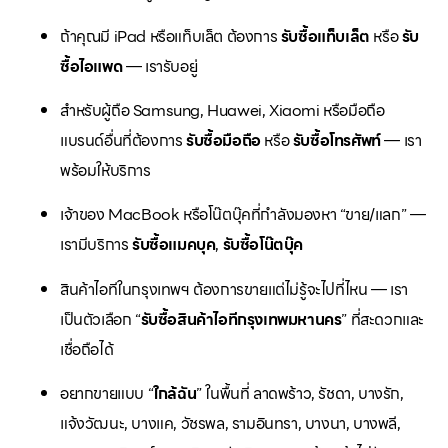
ถ้าคุณมี iPad หรือแท็บเล็ต ต้องการ
รับซื้อแท็บเล็ต
หรือ
รับ
ซื้อไอแพด
— เรารับอยู่
สำหรับผู้ถือ Samsung, Huawei, Xiaomi หรือมือถือ
แบรนด์อื่นที่ต้องการ
รับซื้อมือถือ
หรือ
รับซื้อโทรศัพท์
— เรา
พร้อมให้บริการ
เจ้าของ MacBook หรือโน๊ตบุ๊คที่กำลังมองหา “ขาย/แลก” —
เรามีบริการ
รับซื้อแมคบุค
,
รับซื้อโน๊ตบุ๊ค
สินค้าไอทีในกรุงเทพฯ ต้องการขายแต่ไม่รู้จะไปที่ไหน — เรา
เป็นตัวเลือก “
รับซื้อสินค้าไอทีกรุงเทพมหานคร
” ที่สะดวกและ
เชื่อถือได้
อยากขายแบบ “
ใกล้ฉัน
” ในพื้นที่ ลาดพร้าว, รัชดา, บางรัก,
แจ้งวัฒนะ, บางแค, วัชรพล, รามอินทรา, บางนา, บางพลี,