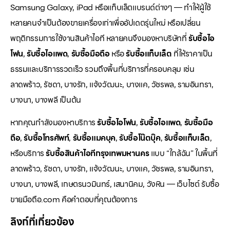
Samsung Galaxy, iPad หรือแท็บเล็ตแบรนด์ต่างๆ — ทำให้ผู้ใช้
หลายคนจำเป็นต้องขายเครื่องเก่าเพื่ออัปเดตรุ่นใหม่ หรือเปลี่ยน
พฤติกรรมการใช้งานสินค้าไอที หลายคนจึงมองหาบริษัทที่
รับซื้อไอ
โฟน
,
รับซื้อไอแพด
,
รับซื้อมือถือ
หรือ
รับซื้อแท็บเล็ต
ที่ให้ราคาเป็น
ธรรมและบริการรวดเร็ว รวมถึงพื้นที่บริการที่ครอบคลุม เช่น
ลาดพร้าว, รัชดา, บางรัก, แจ้งวัฒนะ, บางแค, วัชรพล, รามอินทรา,
บางนา, บางพลี เป็นต้น
หากคุณกำลังมองหาบริการ
รับซื้อไอโฟน
,
รับซื้อไอแพด
,
รับซื้อมือ
ถือ
,
รับซื้อโทรศัพท์
,
รับซื้อแมคบุค
,
รับซื้อโน๊ตบุ๊ค
,
รับซื้อแท็บเล็ต
,
หรือบริการ
รับซื้อสินค้าไอทีกรุงเทพมหานคร
แบบ “ใกล้ฉัน” ในพื้นที่
ลาดพร้าว, รัชดา, บางรัก, แจ้งวัฒนะ, บางแค, วัชรพล, รามอินทรา,
บางนา, บางพลี, เกษตรนวมินทร์, เสนานิคม, วังหิน — เว็บไซต์ รับซื้อ
ขายมือถือ.com คือคำตอบที่คุณต้องการ
ลิงก์ที่เกี่ยวข้อง