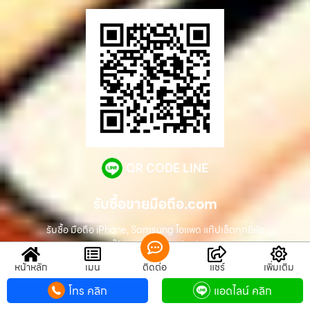
QR CODE LINE
รับซื้อขายมือถือ.com
รับซื้อ มือถือ iPhone, Samsung ไอแพด แท๊ปเล็ตทุกยี่ห้อ
ให้ราคาสูง รับเงินทันที
หน้าหลัก
เมนู
ติดต่อ
แชร์
เพิ่มเติม
โทร คลิก
แอดไลน์ คลิก