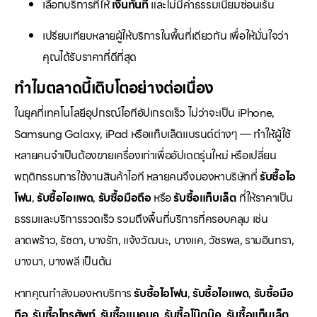
เลือกบริการที่ให้
เงินทันที
และไม่มีค่าธรรมเนียมซ่อนเร้น
เปรียบเทียบหลายผู้ให้บริการในพื้นที่เดียวกัน เพื่อให้มั่นใจว่า
คุณได้รับราคาที่ดีที่สุด
ทำไมตลาดนี้เติบโตอย่างต่อเนื่อง
ในยุคที่เทคโนโลยีอุปกรณ์ไอทีอัปเกรดเร็ว ไม่ว่าจะเป็น iPhone,
Samsung Galaxy, iPad หรือแท็บเล็ตแบรนด์ต่างๆ — ทำให้ผู้ใช้
หลายคนจำเป็นต้องขายเครื่องเก่าเพื่ออัปเดตรุ่นใหม่ หรือเปลี่ยน
พฤติกรรมการใช้งานสินค้าไอที หลายคนจึงมองหาบริษัทที่
รับซื้อไอ
โฟน
,
รับซื้อไอแพด
,
รับซื้อมือถือ
หรือ
รับซื้อแท็บเล็ต
ที่ให้ราคาเป็น
ธรรมและบริการรวดเร็ว รวมถึงพื้นที่บริการที่ครอบคลุม เช่น
ลาดพร้าว, รัชดา, บางรัก, แจ้งวัฒนะ, บางแค, วัชรพล, รามอินทรา,
บางนา, บางพลี เป็นต้น
หากคุณกำลังมองหาบริการ
รับซื้อไอโฟน
,
รับซื้อไอแพด
,
รับซื้อมือ
ถือ
,
รับซื้อโทรศัพท์
,
รับซื้อแมคบุค
,
รับซื้อโน๊ตบุ๊ค
,
รับซื้อแท็บเล็ต
,