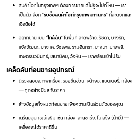
สินค้าไอทีในกรุงเทพฯ ต้องการขายแต่ไม่รู้จะไปที่ไหน — เรา
เป็นตัวเลือก “
รับซื้อสินค้าไอทีกรุงเทพมหานคร
” ที่สะดวกและ
เชื่อถือได้
อยากขายแบบ “
ใกล้ฉัน
” ในพื้นที่ ลาดพร้าว, รัชดา, บางรัก,
แจ้งวัฒนะ, บางแค, วัชรพล, รามอินทรา, บางนา, บางพลี,
เกษตรนวมินทร์, เสนานิคม, วังหิน — เราพร้อมเข้าไปรับ
เคล็ดลับก่อนขายอุปกรณ์
ตรวจสอบสภาพเครื่อง: รอยขีดข่วน, หน้าจอ, แบตเตอรี่, กล้อง
— ทุกอย่างมีผลกับราคา
ล้างข้อมูลทั้งหมดก่อนขาย เพื่อความเป็นส่วนตัวของคุณ
เตรียมอุปกรณ์เสริม เช่น กล่อง, สายชาร์จ, ใบเสร็จ (ถ้ามี) —
เครื่องจะได้ราคาดีขึ้น