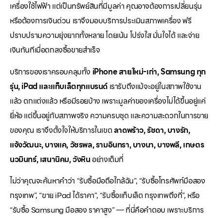
เครื่องใช้ไฟฟ้า แต่เป็นทรัพย์สินที่มีมูลค่า คุณอาจต้องการเปลี่ยนรุ่น
หรือต้องการเงินด่วน เราจึงมอบบริการประเมินสภาพเครื่อง ฟรี
ปราบปรามความยุ่งยากทั้งหลาย โดยเน้น โปร่งใส มั่นใจได้ และจ่าย
เงินทันทีเมื่อตกลงซื้อขายสำเร็จ
บริการของเราครอบคลุมทั้ง
iPhone สายใหม่-เก่า, Samsung ทุก
รุ่น, iPad และแท็บเล็ตทุกแบรนด์
เรารับถึงแม้จะอยู่ในสภาพใช้งาน
แล้ว ตกแต่งแล้ว หรือมีรอยบ้าง เพราะมูลค่าของเครื่องไม่ได้ขึ้นอยู่แค่
ยี่ห้อ แต่ขึ้นอยู่กับสภาพจริง ความครบชุด และความสะดวกในการขาย
ของคุณ เราจึงตั้งใจให้บริการในเขต
ลาดพร้าว, รัชดา, บางรัก,
แจ้งวัฒนะ, บางแค, วัชรพล, รามอินทรา, บางนา, บางพลี, เกษตร
นวมินทร์, เสนานิคม, วังหิน
อย่างเต็มที่
ไม่ว่าคุณจะค้นหาคำว่า “รับซื้อมือถือใกล้ฉัน”, “รับซื้อโทรศัพท์มือสอง
กรุงเทพ”, “ขาย iPad ได้ราคา”, “รับซื้อแท็บเล็ต กรุงเทพถึงที่”, หรือ
“รับซื้อ Samsung มือสอง ราคาสูง” — ที่นี่คือคำตอบ เพราะบริการ