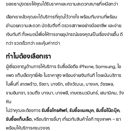
ของเรามุ่งตรงให้คุณได้รับราคาและความสะดวกสบายที่เหนือกว่า
เลือกเราแล้วคุณจะได้บริการที่คุณไว้วางใจ พร้อมทีมงานที่พร้อม
อำนวยความสะดวก นัดรับถึงที่ ตรวจสภาพอย่างมืออาชีพ และจ่าย
เงินทันที ทั้งหมดนี้เพื่อให้การขายอุปกรณ์ของคุณเป็นเรื่องง่ายขึ้น ดี
กว่า รวดเร็วกว่า และคุ้มค่ากว่า
ทำไมต้องเลือกเรา
ผู้เชี่ยวชาญด้านการให้บริการ รับซื้อมือถือ iPhone, Samsung, ไอ
แพด แท็บเล็ตทุกยี่ห้อ ในราคาสูง พร้อมจ่ายเงินทันที โดยเน้นบริการ
ในพื้นที่ ลาดพร้าว, รัชดา, บางรัก, แจ้งวัฒนะ, บางแค, วัชรพล,
รามอินทรา, รวมถึง บางนา, บางพลี, เกษตรนวมินทร์, เสนานิคม, วัง
หิน
ไม่ว่าคุณจะต้องการ
รับซื้อโทรศัพท์
,
รับซื้อแมคบุค
,
รับซื้อโน๊ตบุ๊ค
,
รับซื้อแท็บเล็ต
, หรือบริการอื่นๆ เกี่ยวกับสินค้าไอที กรุงเทพฯ – เรา
พร้อมให้บริการครบวงจร