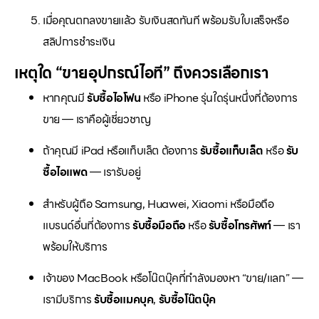
เมื่อคุณตกลงขายแล้ว รับเงินสดทันที พร้อมรับใบเสร็จหรือ
สลิปการชำระเงิน
เหตุใด “ขายอุปกรณ์ไอที” ถึงควรเลือกเรา
หากคุณมี
รับซื้อไอโฟน
หรือ iPhone รุ่นใดรุ่นหนึ่งที่ต้องการ
ขาย — เราคือผู้เชี่ยวชาญ
ถ้าคุณมี iPad หรือแท็บเล็ต ต้องการ
รับซื้อแท็บเล็ต
หรือ
รับ
ซื้อไอแพด
— เรารับอยู่
สำหรับผู้ถือ Samsung, Huawei, Xiaomi หรือมือถือ
แบรนด์อื่นที่ต้องการ
รับซื้อมือถือ
หรือ
รับซื้อโทรศัพท์
— เรา
พร้อมให้บริการ
เจ้าของ MacBook หรือโน๊ตบุ๊คที่กำลังมองหา “ขาย/แลก” —
เรามีบริการ
รับซื้อแมคบุค
,
รับซื้อโน๊ตบุ๊ค