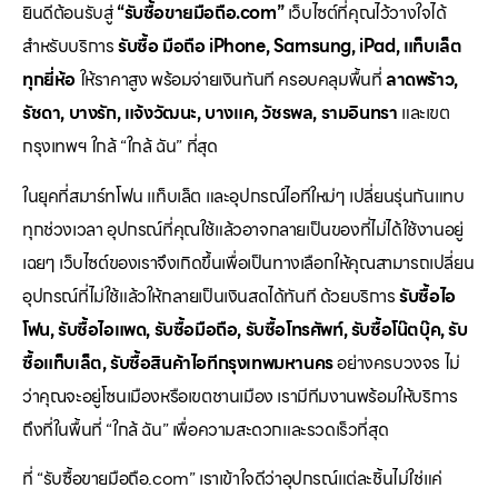
ยินดีต้อนรับสู่
“รับซื้อขายมือถือ.com”
เว็บไซต์ที่คุณไว้วางใจได้
สำหรับบริการ
รับซื้อ มือถือ iPhone, Samsung, iPad, แท็บเล็ต
ทุกยี่ห้อ
ให้ราคาสูง พร้อมจ่ายเงินทันที ครอบคลุมพื้นที่
ลาดพร้าว,
รัชดา, บางรัก, แจ้งวัฒนะ, บางแค, วัชรพล, รามอินทรา
และเขต
กรุงเทพฯ ใกล้ “ใกล้ ฉัน” ที่สุด
ในยุคที่สมาร์ทโฟน แท็บเล็ต และอุปกรณ์ไอทีใหม่ๆ เปลี่ยนรุ่นกันแทบ
ทุกช่วงเวลา อุปกรณ์ที่คุณใช้แล้วอาจกลายเป็นของที่ไม่ได้ใช้งานอยู่
เฉยๆ เว็บไซต์ของเราจึงเกิดขึ้นเพื่อเป็นทางเลือกให้คุณสามารถเปลี่ยน
อุปกรณ์ที่ไม่ใช้แล้วให้กลายเป็นเงินสดได้ทันที ด้วยบริการ
รับซื้อไอ
โฟน, รับซื้อไอแพด, รับซื้อมือถือ, รับซื้อโทรศัพท์, รับซื้อโน๊ตบุ๊ค, รับ
ซื้อแท็บเล็ต, รับซื้อสินค้าไอทีกรุงเทพมหานคร
อย่างครบวงจร ไม่
ว่าคุณจะอยู่โซนเมืองหรือเขตชานเมือง เรามีทีมงานพร้อมให้บริการ
ถึงที่ในพื้นที่ “ใกล้ ฉัน” เพื่อความสะดวกและรวดเร็วที่สุด
ที่ “รับซื้อขายมือถือ.com” เราเข้าใจดีว่าอุปกรณ์แต่ละชิ้นไม่ใช่แค่