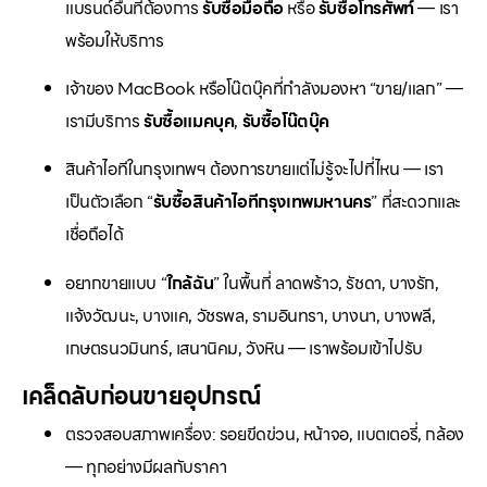
แบรนด์อื่นที่ต้องการ
รับซื้อมือถือ
หรือ
รับซื้อโทรศัพท์
— เรา
พร้อมให้บริการ
เจ้าของ MacBook หรือโน๊ตบุ๊คที่กำลังมองหา “ขาย/แลก” —
เรามีบริการ
รับซื้อแมคบุค
,
รับซื้อโน๊ตบุ๊ค
สินค้าไอทีในกรุงเทพฯ ต้องการขายแต่ไม่รู้จะไปที่ไหน — เรา
เป็นตัวเลือก “
รับซื้อสินค้าไอทีกรุงเทพมหานคร
” ที่สะดวกและ
เชื่อถือได้
อยากขายแบบ “
ใกล้ฉัน
” ในพื้นที่ ลาดพร้าว, รัชดา, บางรัก,
แจ้งวัฒนะ, บางแค, วัชรพล, รามอินทรา, บางนา, บางพลี,
เกษตรนวมินทร์, เสนานิคม, วังหิน — เราพร้อมเข้าไปรับ
เคล็ดลับก่อนขายอุปกรณ์
ตรวจสอบสภาพเครื่อง: รอยขีดข่วน, หน้าจอ, แบตเตอรี่, กล้อง
— ทุกอย่างมีผลกับราคา