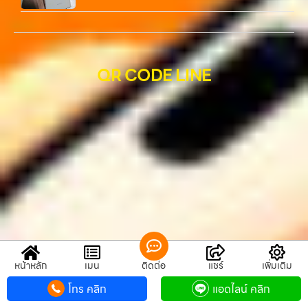
QR CODE LINE
QR CODE LINE
หน้าหลัก
เมนู
ติดต่อ
แชร์
เพิ่มเติม
โทร คลิก
แอดไลน์ คลิก
รับซื้อขายมือถือ.com