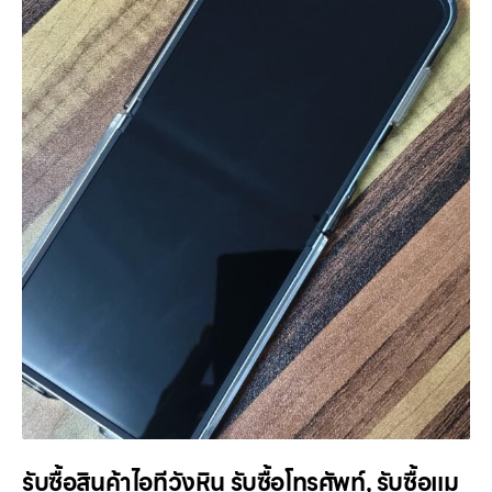
รับซื้อสินค้าไอทีวังหิน รับซื้อโทรศัพท์, รับซื้อแม