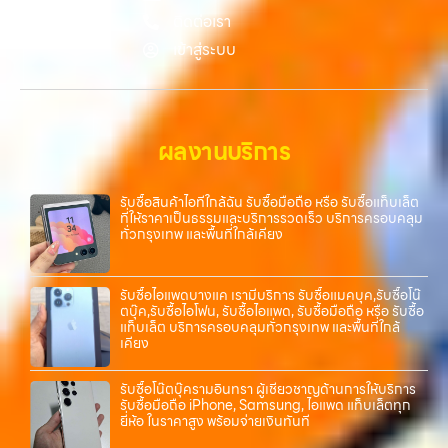
อาชีพ และจ่ายเงินทันที ทั้งหมดนี้เพื่อให้การขายอุปกรณ์ของคุณเป็นเรื่อง
ติดต่อเรา
ง่ายขึ้น ดีกว่า รวดเร็วกว่า และคุ้มค่ากว่า ทำไมต้องเลือกเรา ผู้เชี่ยวชาญด้าน
เข้าสู่ระบบ
การให้บริการ รับซื้อมือถือ iPhone, Samsung, ไอแพด แท็บเล็ตทุกยี่ห้อ ใน
ราคาสูง พร้อมจ่ายเงินทันที โดยเน้นบริการในพื้นที่ ลาดพร้าว, รัชดา,
บางรัก, แจ้งวัฒนะ, บางแค, วัชรพล, รามอินทรา, รวมถึง บางนา, บางพลี,
เกษตรนวมินทร์, เสนานิคม, วังหินไม่ว่าคุณจะต้องการ รับซื้อโทรศัพท์, รับ
ซื้อแมคบุค, รับซื้อโน๊ตบุ๊ค, รับซื้อแท็บเล็ต, หรือบริการอื่นๆ เกี่ยวกับสินค้า
ผลงานบริการ
ไอที กรุงเทพฯ – เราพร้อมให้บริการครบวงจร บริการของเรา เราให้บริการ
แบบครบวงจรสำหรับลูกค้าที่ต้องการขายอุปกรณ์ไอที ไม่ว่าจะเป็น: รับซื้อไอ
โฟน ทุกรุ่น ทั้งเครื่องใหม่และเครื่องใช้งานแล้ว รับซื้อไอแพด…
รับซื้อสินค้าไอทีใกล้ฉัน รับซื้อมือถือ หรือ รับซื้อแท็บเล็ต
ที่ให้ราคาเป็นธรรมและบริการรวดเร็ว บริการครอบคลุม
ทั่วกรุงเทพ และพื้นที่ใกล้เคียง
รับซื้อไอแพดบางแค เรามีบริการ รับซื้อแมคบุค,รับซื้อโน๊
ตบุ๊ค,รับซื้อไอโฟน, รับซื้อไอแพด, รับซื้อมือถือ หรือ รับซื้อ
แท็บเล็ต บริการครอบคลุมทั่วกรุงเทพ และพื้นที่ใกล้
เคียง
รับซื้อโน๊ตบุ๊ครามอินทรา ผู้เชี่ยวชาญด้านการให้บริการ
รับซื้อมือถือ iPhone, Samsung, ไอแพด แท็บเล็ตทุก
ยี่ห้อ ในราคาสูง พร้อมจ่ายเงินทันที