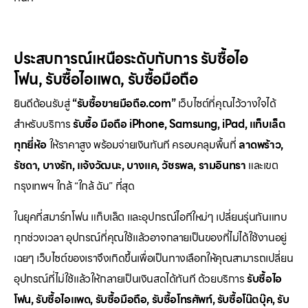
ประสบการณ์เหนือระดับกับการ
รับซื้อไอ
โฟน
,
รับซื้อไอแพด
,
รับซื้อมือถือ
ยินดีต้อนรับสู่
“รับซื้อขายมือถือ.com”
เว็บไซต์ที่คุณไว้วางใจได้
สำหรับบริการ
รับซื้อ มือถือ iPhone, Samsung, iPad, แท็บเล็ต
ทุกยี่ห้อ
ให้ราคาสูง พร้อมจ่ายเงินทันที ครอบคลุมพื้นที่
ลาดพร้าว,
รัชดา, บางรัก, แจ้งวัฒนะ, บางแค, วัชรพล, รามอินทรา
และเขต
กรุงเทพฯ ใกล้ “ใกล้ ฉัน” ที่สุด
ในยุคที่สมาร์ทโฟน แท็บเล็ต และอุปกรณ์ไอทีใหม่ๆ เปลี่ยนรุ่นกันแทบ
ทุกช่วงเวลา อุปกรณ์ที่คุณใช้แล้วอาจกลายเป็นของที่ไม่ได้ใช้งานอยู่
เฉยๆ เว็บไซต์ของเราจึงเกิดขึ้นเพื่อเป็นทางเลือกให้คุณสามารถเปลี่ยน
อุปกรณ์ที่ไม่ใช้แล้วให้กลายเป็นเงินสดได้ทันที ด้วยบริการ
รับซื้อไอ
โฟน, รับซื้อไอแพด, รับซื้อมือถือ, รับซื้อโทรศัพท์, รับซื้อโน๊ตบุ๊ค, รับ