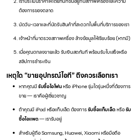
เราประเมินราคาให้โดยทันทีขึ้นอยู่กับสภาพเครื่องและความ
ต้องการของตลาด
นัดวัน-เวลาและที่นัดรับสินค้าที่สะดวกในพื้นที่บริการของเรา
เจ้าหน้าที่มาตรวจสภาพเครื่อง ล้างข้อมูลให้เรียบร้อย (หากมี)
เมื่อคุณตกลงขายแล้ว รับเงินสดทันที พร้อมรับใบเสร็จหรือ
สลิปการชำระเงิน
เหตุใด “ขายอุปกรณ์ไอที” ถึงควรเลือกเรา
หากคุณมี
รับซื้อไอโฟน
หรือ iPhone รุ่นใดรุ่นหนึ่งที่ต้องการ
ขาย — เราคือผู้เชี่ยวชาญ
ถ้าคุณมี iPad หรือแท็บเล็ต ต้องการ
รับซื้อแท็บเล็ต
หรือ
รับ
ซื้อไอแพด
— เรารับอยู่
สำหรับผู้ถือ Samsung, Huawei, Xiaomi หรือมือถือ