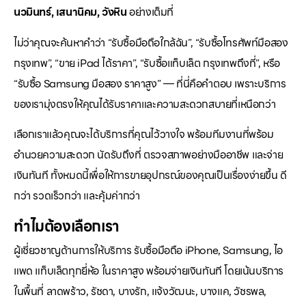
นวมินทร์, เสนานิคม, วังหิน
อย่างเต็มที่
ไม่ว่าคุณจะค้นหาคำว่า “รับซื้อมือถือใกล้ฉัน”, “รับซื้อโทรศัพท์มือสอง
กรุงเทพ”, “ขาย iPad ได้ราคา”, “รับซื้อแท็บเล็ต กรุงเทพถึงที่”, หรือ
“รับซื้อ Samsung มือสอง ราคาสูง” — ที่นี่คือคำตอบ เพราะบริการ
ของเรามุ่งตรงให้คุณได้รับราคาและความสะดวกสบายที่เหนือกว่า
เลือกเราแล้วคุณจะได้บริการที่คุณไว้วางใจ พร้อมทีมงานที่พร้อม
อำนวยความสะดวก นัดรับถึงที่ ตรวจสภาพอย่างมืออาชีพ และจ่าย
เงินทันที ทั้งหมดนี้เพื่อให้การขายอุปกรณ์ของคุณเป็นเรื่องง่ายขึ้น ดี
กว่า รวดเร็วกว่า และคุ้มค่ากว่า
ทำไมต้องเลือกเรา
ผู้เชี่ยวชาญด้านการให้บริการ รับซื้อมือถือ iPhone, Samsung, ไอ
แพด แท็บเล็ตทุกยี่ห้อ ในราคาสูง พร้อมจ่ายเงินทันที โดยเน้นบริการ
ในพื้นที่ ลาดพร้าว, รัชดา, บางรัก, แจ้งวัฒนะ, บางแค, วัชรพล,