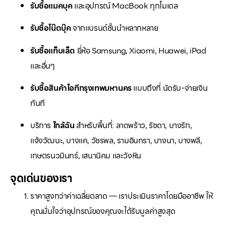
รับซื้อแมคบุค
และอุปกรณ์ MacBook ทุกโมเดล
รับซื้อโน๊ตบุ๊ค
จากแบรนด์ชั้นนำหลากหลาย
รับซื้อแท็บเล็ต
ยี่ห้อ Samsung, Xiaomi, Huawei, iPad
และอื่นๆ
รับซื้อสินค้าไอทีกรุงเทพมหานคร
แบบถึงที่ นัดรับ-จ่ายเงิน
ทันที
บริการ
ใกล้ฉัน
สำหรับพื้นที่: ลาดพร้าว, รัชดา, บางรัก,
แจ้งวัฒนะ, บางแค, วัชรพล, รามอินทรา, บางนา, บางพลี,
เกษตรนวมินทร์, เสนานิคม และวังหิน
จุดเด่นของเรา
ราคาสูงกว่าค่าเฉลี่ยตลาด — เราประเมินราคาโดยมืออาชีพ ให้
คุณมั่นใจว่าอุปกรณ์ของคุณจะได้รับมูลค่าสูงสุด