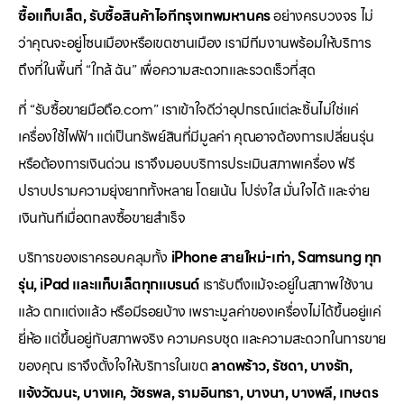
ซื้อแท็บเล็ต, รับซื้อสินค้าไอทีกรุงเทพมหานคร
อย่างครบวงจร ไม่
ว่าคุณจะอยู่โซนเมืองหรือเขตชานเมือง เรามีทีมงานพร้อมให้บริการ
ถึงที่ในพื้นที่ “ใกล้ ฉัน” เพื่อความสะดวกและรวดเร็วที่สุด
ที่ “รับซื้อขายมือถือ.com” เราเข้าใจดีว่าอุปกรณ์แต่ละชิ้นไม่ใช่แค่
เครื่องใช้ไฟฟ้า แต่เป็นทรัพย์สินที่มีมูลค่า คุณอาจต้องการเปลี่ยนรุ่น
หรือต้องการเงินด่วน เราจึงมอบบริการประเมินสภาพเครื่อง ฟรี
ปราบปรามความยุ่งยากทั้งหลาย โดยเน้น โปร่งใส มั่นใจได้ และจ่าย
เงินทันทีเมื่อตกลงซื้อขายสำเร็จ
บริการของเราครอบคลุมทั้ง
iPhone สายใหม่-เก่า, Samsung ทุก
รุ่น, iPad และแท็บเล็ตทุกแบรนด์
เรารับถึงแม้จะอยู่ในสภาพใช้งาน
แล้ว ตกแต่งแล้ว หรือมีรอยบ้าง เพราะมูลค่าของเครื่องไม่ได้ขึ้นอยู่แค่
ยี่ห้อ แต่ขึ้นอยู่กับสภาพจริง ความครบชุด และความสะดวกในการขาย
ของคุณ เราจึงตั้งใจให้บริการในเขต
ลาดพร้าว, รัชดา, บางรัก,
แจ้งวัฒนะ, บางแค, วัชรพล, รามอินทรา, บางนา, บางพลี, เกษตร