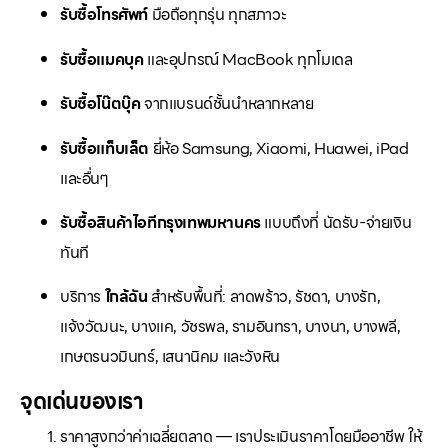
รับซื้อโทรศัพท์
มือถือทุกรุ่น ทุกสภาวะ
รับซื้อแมคบุค
และอุปกรณ์ MacBook ทุกโมเดล
รับซื้อโน๊ตบุ๊ค
จากแบรนด์ชั้นนำหลากหลาย
รับซื้อแท็บเล็ต
ยี่ห้อ Samsung, Xiaomi, Huawei, iPad
และอื่นๆ
รับซื้อสินค้าไอทีกรุงเทพมหานคร
แบบถึงที่ นัดรับ-จ่ายเงิน
ทันที
บริการ
ใกล้ฉัน
สำหรับพื้นที่: ลาดพร้าว, รัชดา, บางรัก,
แจ้งวัฒนะ, บางแค, วัชรพล, รามอินทรา, บางนา, บางพลี,
เกษตรนวมินทร์, เสนานิคม และวังหิน
จุดเด่นของเรา
ราคาสูงกว่าค่าเฉลี่ยตลาด — เราประเมินราคาโดยมืออาชีพ ให้