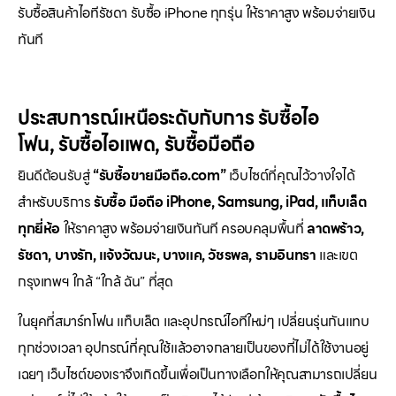
รับซื้อสินค้าไอทีรัชดา รับซื้อ iPhone ทุกรุ่น ให้ราคาสูง พร้อมจ่ายเงิน
ทันที
ประสบการณ์เหนือระดับกับการ
รับซื้อไอ
โฟน
,
รับซื้อไอแพด
,
รับซื้อมือถือ
ยินดีต้อนรับสู่
“รับซื้อขายมือถือ.com”
เว็บไซต์ที่คุณไว้วางใจได้
สำหรับบริการ
รับซื้อ มือถือ iPhone, Samsung, iPad, แท็บเล็ต
ทุกยี่ห้อ
ให้ราคาสูง พร้อมจ่ายเงินทันที ครอบคลุมพื้นที่
ลาดพร้าว,
รัชดา, บางรัก, แจ้งวัฒนะ, บางแค, วัชรพล, รามอินทรา
และเขต
กรุงเทพฯ ใกล้ “ใกล้ ฉัน” ที่สุด
ในยุคที่สมาร์ทโฟน แท็บเล็ต และอุปกรณ์ไอทีใหม่ๆ เปลี่ยนรุ่นกันแทบ
ทุกช่วงเวลา อุปกรณ์ที่คุณใช้แล้วอาจกลายเป็นของที่ไม่ได้ใช้งานอยู่
เฉยๆ เว็บไซต์ของเราจึงเกิดขึ้นเพื่อเป็นทางเลือกให้คุณสามารถเปลี่ยน