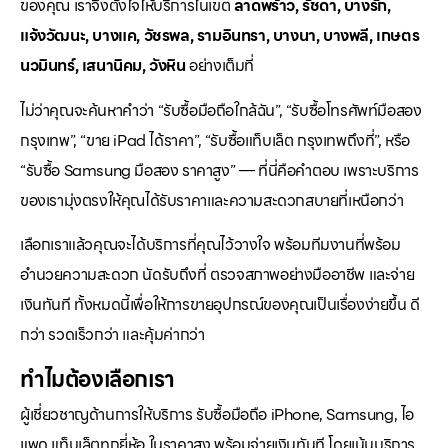
ของคุณ เราจึงตั้งใจให้บริการในเขต
ลาดพร้าว, รัชดา, บางรัก,
แจ้งวัฒนะ, บางแค, วัชรพล, รามอินทรา, บางนา, บางพลี, เกษตร
นวมินทร์, เสนานิคม, วังหิน
อย่างเต็มที่
ไม่ว่าคุณจะค้นหาคำว่า “รับซื้อมือถือใกล้ฉัน”, “รับซื้อโทรศัพท์มือสอง
กรุงเทพ”, “ขาย iPad ได้ราคา”, “รับซื้อแท็บเล็ต กรุงเทพถึงที่”, หรือ
“รับซื้อ Samsung มือสอง ราคาสูง” — ที่นี่คือคำตอบ เพราะบริการ
ของเรามุ่งตรงให้คุณได้รับราคาและความสะดวกสบายที่เหนือกว่า
เลือกเราแล้วคุณจะได้บริการที่คุณไว้วางใจ พร้อมทีมงานที่พร้อม
อำนวยความสะดวก นัดรับถึงที่ ตรวจสภาพอย่างมืออาชีพ และจ่าย
เงินทันที ทั้งหมดนี้เพื่อให้การขายอุปกรณ์ของคุณเป็นเรื่องง่ายขึ้น ดี
กว่า รวดเร็วกว่า และคุ้มค่ากว่า
ทำไมต้องเลือกเรา
ผู้เชี่ยวชาญด้านการให้บริการ รับซื้อมือถือ iPhone, Samsung, ไอ
แพด แท็บเล็ตทุกยี่ห้อ ในราคาสูง พร้อมจ่ายเงินทันที โดยเน้นบริการ