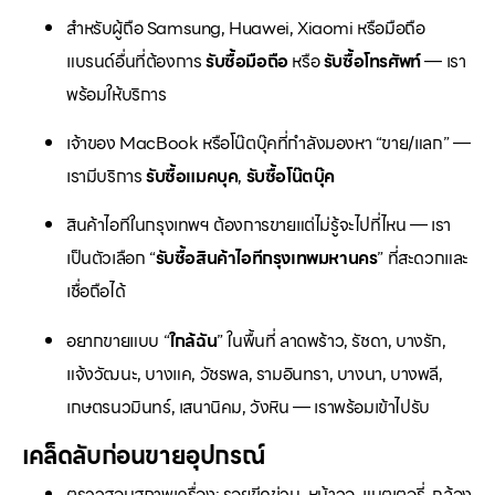
สำหรับผู้ถือ Samsung, Huawei, Xiaomi หรือมือถือ
แบรนด์อื่นที่ต้องการ
รับซื้อมือถือ
หรือ
รับซื้อโทรศัพท์
— เรา
พร้อมให้บริการ
เจ้าของ MacBook หรือโน๊ตบุ๊คที่กำลังมองหา “ขาย/แลก” —
เรามีบริการ
รับซื้อแมคบุค
,
รับซื้อโน๊ตบุ๊ค
สินค้าไอทีในกรุงเทพฯ ต้องการขายแต่ไม่รู้จะไปที่ไหน — เรา
เป็นตัวเลือก “
รับซื้อสินค้าไอทีกรุงเทพมหานคร
” ที่สะดวกและ
เชื่อถือได้
อยากขายแบบ “
ใกล้ฉัน
” ในพื้นที่ ลาดพร้าว, รัชดา, บางรัก,
แจ้งวัฒนะ, บางแค, วัชรพล, รามอินทรา, บางนา, บางพลี,
เกษตรนวมินทร์, เสนานิคม, วังหิน — เราพร้อมเข้าไปรับ
เคล็ดลับก่อนขายอุปกรณ์
ตรวจสอบสภาพเครื่อง: รอยขีดข่วน, หน้าจอ, แบตเตอรี่, กล้อง