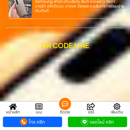
Samsung iPad แท็บเล็ตใน พื้นที่ ลาดพร้าว รัชดา
บางรัก แจ้งวัฒนะ บางแค วัชรพล รามอินทรา พร้อมจ่าย
เงินทันที
QR CODE LINE
หน้าหลัก
เมนู
ติดต่อ
แชร์
เพิ่มเติม
โทร คลิก
แอดไลน์ คลิก
QR CODE LINE