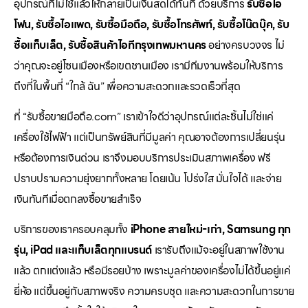
อุปกรณ์ที่ไม่ใช้แล้วให้กลายเป็นเงินสดได้ทันที ด้วยบริการ
รับซื้อไอ
โฟน, รับซื้อไอแพด, รับซื้อมือถือ, รับซื้อโทรศัพท์, รับซื้อโน๊ตบุ๊ค, รับ
ซื้อแท็บเล็ต, รับซื้อสินค้าไอทีกรุงเทพมหานคร
อย่างครบวงจร ไม่
ว่าคุณจะอยู่โซนเมืองหรือเขตชานเมือง เรามีทีมงานพร้อมให้บริการ
ถึงที่ในพื้นที่ “ใกล้ ฉัน” เพื่อความสะดวกและรวดเร็วที่สุด
ที่ “รับซื้อขายมือถือ.com” เราเข้าใจดีว่าอุปกรณ์แต่ละชิ้นไม่ใช่แค่
เครื่องใช้ไฟฟ้า แต่เป็นทรัพย์สินที่มีมูลค่า คุณอาจต้องการเปลี่ยนรุ่น
หรือต้องการเงินด่วน เราจึงมอบบริการประเมินสภาพเครื่อง ฟรี
ปราบปรามความยุ่งยากทั้งหลาย โดยเน้น โปร่งใส มั่นใจได้ และจ่าย
เงินทันทีเมื่อตกลงซื้อขายสำเร็จ
บริการของเราครอบคลุมทั้ง
iPhone สายใหม่-เก่า, Samsung ทุก
รุ่น, iPad และแท็บเล็ตทุกแบรนด์
เรารับถึงแม้จะอยู่ในสภาพใช้งาน
แล้ว ตกแต่งแล้ว หรือมีรอยบ้าง เพราะมูลค่าของเครื่องไม่ได้ขึ้นอยู่แค่
ยี่ห้อ แต่ขึ้นอยู่กับสภาพจริง ความครบชุด และความสะดวกในการขาย