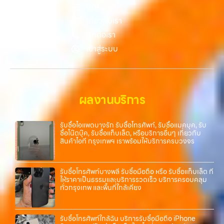
บทความ
บริการของเรามุ่งตรงให้คุณได้รับราคาและความสะดวกสบายที่เหนือกว่า
เลือกเราแล้วคุณจะได้บริการที่คุณไว้วางใจ พร้อมทีมงานที่พร้อมอำนวย
เกี่ยวกับเรา
ความสะดวก นัดรับถึงที่ ตรวจสภาพอย่างมืออาชีพ และจ่ายเงินทันที
ติดต่อเรา
ทั้งหมดนี้เพื่อให้การขายอุปกรณ์ของคุณเป็นเรื่องง่ายขึ้น ดีกว่า รวดเร็วกว่า
เข้าสู่ระบบ
และคุ้มค่ากว่า ทำไมต้องเลือกเรา ผู้เชี่ยวชาญด้านการให้บริการ รับซื้อมือถือ
iPhone, Samsung, ไอแพด แท็บเล็ตทุกยี่ห้อ ในราคาสูง พร้อมจ่ายเงิน
ทันที โดยเน้นบริการในพื้นที่ ลาดพร้าว, รัชดา, บางรัก, แจ้งวัฒนะ, บางแค,
วัชรพล, รามอินทรา, รวมถึง บางนา, บางพลี, เกษตรนวมินทร์, เสนานิคม,
วังหินไม่ว่าคุณจะต้องการ รับซื้อโทรศัพท์, รับซื้อแมคบุค, รับซื้อโน๊ตบุ๊ค, รับ
ผลงานบริการ
ซื้อแท็บเล็ต, หรือบริการอื่นๆ เกี่ยวกับสินค้าไอที กรุงเทพฯ – เราพร้อมให้
บริการครบวงจร บริการของเรา เราให้บริการแบบครบวงจรสำหรับลูกค้าที่
ต้องการขายอุปกรณ์ไอที ไม่ว่าจะเป็น: รับซื้อไอโฟน ทุกรุ่น…
รับซื้อไอแพดบางรัก รับซื้อโทรศัพท์, รับซื้อแมคบุค, รับ
ซื้อโน๊ตบุ๊ค, รับซื้อแท็บเล็ต, หรือบริการอื่นๆ เกี่ยวกับ
สินค้าไอที กรุงเทพฯ เราพร้อมให้บริการครบวงจร
รับซื้อโทรศัพท์บางพลี รับซื้อมือถือ หรือ รับซื้อแท็บเล็ต ที่
ให้ราคาเป็นธรรมและบริการรวดเร็ว บริการครอบคลุม
ทั่วกรุงเทพ และพื้นที่ใกล้เคียง
รับซื้อโทรศัพท์ใกล้ฉัน บริการรับซื้อมือถือ iPhone