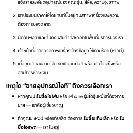
แจ้งรายละเอียดอุปกรณ์ของคุณ: รุ่น, ยี่ห้อ, ความจุ, สภาพ
เราประเมินราคาให้โดยทันทีขึ้นอยู่กับสภาพเครื่องและความ
ต้องการของตลาด
นัดวัน-เวลาและที่นัดรับสินค้าที่สะดวกในพื้นที่บริการของเรา
เจ้าหน้าที่มาตรวจสภาพเครื่อง ล้างข้อมูลให้เรียบร้อย (หากมี)
เมื่อคุณตกลงขายแล้ว รับเงินสดทันที พร้อมรับใบเสร็จหรือ
สลิปการชำระเงิน
เหตุใด “ขายอุปกรณ์ไอที” ถึงควรเลือกเรา
หากคุณมี
รับซื้อไอโฟน
หรือ iPhone รุ่นใดรุ่นหนึ่งที่ต้องการ
ขาย — เราคือผู้เชี่ยวชาญ
ถ้าคุณมี iPad หรือแท็บเล็ต ต้องการ
รับซื้อแท็บเล็ต
หรือ
รับ
ซื้อไอแพด
— เรารับอยู่