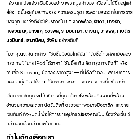
แล้ว ตกแต่งแล้ว หรือมีรอยบ้าง เพราะมูลค่าของเครื่องไม่ได้ขึ้นอยู่แค่
ยี่ห้อ แต่ขึ้นอยู่กับสภาพจริง ความครบชุด และความสะดวกในการขาย
ของคุณ เราจึงตั้งใจให้บริการในเขต
ลาดพร้าว, รัชดา, บางรัก,
แจ้งวัฒนะ, บางแค, วัชรพล, รามอินทรา, บางนา, บางพลี, เกษตร
นวมินทร์, เสนานิคม, วังหิน
อย่างเต็มที่
ไม่ว่าคุณจะค้นหาคำว่า “รับซื้อมือถือใกล้ฉัน”, “รับซื้อโทรศัพท์มือสอง
กรุงเทพ”, “ขาย iPad ได้ราคา”, “รับซื้อแท็บเล็ต กรุงเทพถึงที่”, หรือ
“รับซื้อ Samsung มือสอง ราคาสูง” — ที่นี่คือคำตอบ เพราะบริการ
ของเรามุ่งตรงให้คุณได้รับราคาและความสะดวกสบายที่เหนือกว่า
เลือกเราแล้วคุณจะได้บริการที่คุณไว้วางใจ พร้อมทีมงานที่พร้อม
อำนวยความสะดวก นัดรับถึงที่ ตรวจสภาพอย่างมืออาชีพ และจ่าย
เงินทันที ทั้งหมดนี้เพื่อให้การขายอุปกรณ์ของคุณเป็นเรื่องง่ายขึ้น ดี
กว่า รวดเร็วกว่า และคุ้มค่ากว่า
ทำไมต้องเลือกเรา