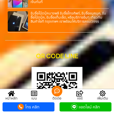
เงินทันที
รับซื้อโน๊ตบุ๊คบางพลี รับซื้อโทรศัพท์, รับซื้อแมคบุค, รับ
ซื้อโน๊ตบุ๊ค, รับซื้อแท็บเล็ต, หรือบริการอื่นๆ เกี่ยวกับ
สินค้าไอที กรุงเทพฯ เราพร้อมให้บริการครบวงจร
QR CODE LINE
หน้าหลัก
เมนู
ติดต่อ
แชร์
เพิ่มเติม
โทร คลิก
แอดไลน์ คลิก