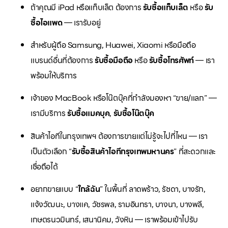
ถ้าคุณมี iPad หรือแท็บเล็ต ต้องการ
รับซื้อแท็บเล็ต
หรือ
รับ
ซื้อไอแพด
— เรารับอยู่
สำหรับผู้ถือ Samsung, Huawei, Xiaomi หรือมือถือ
แบรนด์อื่นที่ต้องการ
รับซื้อมือถือ
หรือ
รับซื้อโทรศัพท์
— เรา
พร้อมให้บริการ
เจ้าของ MacBook หรือโน๊ตบุ๊คที่กำลังมองหา “ขาย/แลก” —
เรามีบริการ
รับซื้อแมคบุค
,
รับซื้อโน๊ตบุ๊ค
สินค้าไอทีในกรุงเทพฯ ต้องการขายแต่ไม่รู้จะไปที่ไหน — เรา
เป็นตัวเลือก “
รับซื้อสินค้าไอทีกรุงเทพมหานคร
” ที่สะดวกและ
เชื่อถือได้
อยากขายแบบ “
ใกล้ฉัน
” ในพื้นที่ ลาดพร้าว, รัชดา, บางรัก,
แจ้งวัฒนะ, บางแค, วัชรพล, รามอินทรา, บางนา, บางพลี,
เกษตรนวมินทร์, เสนานิคม, วังหิน — เราพร้อมเข้าไปรับ