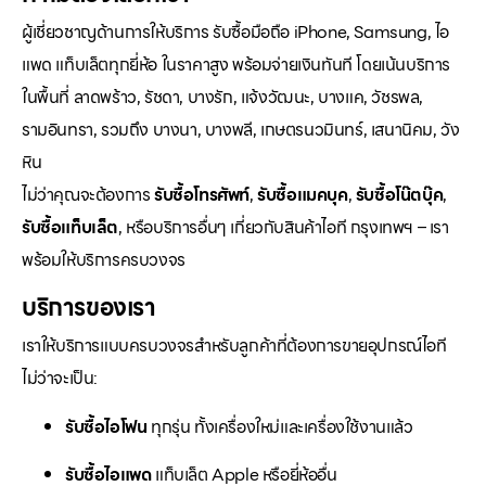
ผู้เชี่ยวชาญด้านการให้บริการ รับซื้อมือถือ iPhone, Samsung, ไอ
แพด แท็บเล็ตทุกยี่ห้อ ในราคาสูง พร้อมจ่ายเงินทันที โดยเน้นบริการ
ในพื้นที่ ลาดพร้าว, รัชดา, บางรัก, แจ้งวัฒนะ, บางแค, วัชรพล,
รามอินทรา, รวมถึง บางนา, บางพลี, เกษตรนวมินทร์, เสนานิคม, วัง
หิน
ไม่ว่าคุณจะต้องการ
รับซื้อโทรศัพท์
,
รับซื้อแมคบุค
,
รับซื้อโน๊ตบุ๊ค
,
รับซื้อแท็บเล็ต
, หรือบริการอื่นๆ เกี่ยวกับสินค้าไอที กรุงเทพฯ – เรา
พร้อมให้บริการครบวงจร
บริการของเรา
เราให้บริการแบบครบวงจรสำหรับลูกค้าที่ต้องการขายอุปกรณ์ไอที
ไม่ว่าจะเป็น:
รับซื้อไอโฟน
ทุกรุ่น ทั้งเครื่องใหม่และเครื่องใช้งานแล้ว
รับซื้อไอแพด
แท็บเล็ต Apple หรือยี่ห้ออื่น