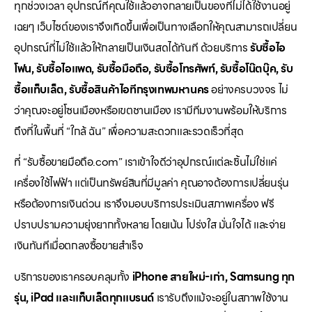
ทุกช่วงเวลา อุปกรณ์ที่คุณใช้แล้วอาจกลายเป็นของที่ไม่ได้ใช้งานอยู่
เฉยๆ เว็บไซต์ของเราจึงเกิดขึ้นเพื่อเป็นทางเลือกให้คุณสามารถเปลี่ยน
อุปกรณ์ที่ไม่ใช้แล้วให้กลายเป็นเงินสดได้ทันที ด้วยบริการ
รับซื้อไอ
โฟน, รับซื้อไอแพด, รับซื้อมือถือ, รับซื้อโทรศัพท์, รับซื้อโน๊ตบุ๊ค, รับ
ซื้อแท็บเล็ต, รับซื้อสินค้าไอทีกรุงเทพมหานคร
อย่างครบวงจร ไม่
ว่าคุณจะอยู่โซนเมืองหรือเขตชานเมือง เรามีทีมงานพร้อมให้บริการ
ถึงที่ในพื้นที่ “ใกล้ ฉัน” เพื่อความสะดวกและรวดเร็วที่สุด
ที่ “รับซื้อขายมือถือ.com” เราเข้าใจดีว่าอุปกรณ์แต่ละชิ้นไม่ใช่แค่
เครื่องใช้ไฟฟ้า แต่เป็นทรัพย์สินที่มีมูลค่า คุณอาจต้องการเปลี่ยนรุ่น
หรือต้องการเงินด่วน เราจึงมอบบริการประเมินสภาพเครื่อง ฟรี
ปราบปรามความยุ่งยากทั้งหลาย โดยเน้น โปร่งใส มั่นใจได้ และจ่าย
เงินทันทีเมื่อตกลงซื้อขายสำเร็จ
บริการของเราครอบคลุมทั้ง
iPhone สายใหม่-เก่า, Samsung ทุก
รุ่น, iPad และแท็บเล็ตทุกแบรนด์
เรารับถึงแม้จะอยู่ในสภาพใช้งาน