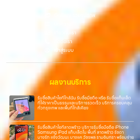
วังหิน อย่างเต็มที่ ไม่ว่าคุณจะค้นหาคำว่า “รับซื้อมือถือใกล้ฉัน”, “รับซื้อ
บริการของเรา
โทรศัพท์มือสองกรุงเทพ”, “ขาย iPad ได้ราคา”, “รับซื้อแท็บเล็ต กรุงเทพ
Gallery รวมรูปภาพ
ถึงที่”, หรือ “รับซื้อ Samsung มือสอง ราคาสูง” — ที่นี่คือคำตอบ เพราะ
บทความ
บริการของเรามุ่งตรงให้คุณได้รับราคาและความสะดวกสบายที่เหนือกว่า
เลือกเราแล้วคุณจะได้บริการที่คุณไว้วางใจ พร้อมทีมงานที่พร้อมอำนวย
เกี่ยวกับเรา
ความสะดวก นัดรับถึงที่ ตรวจสภาพอย่างมืออาชีพ และจ่ายเงินทันที
ติดต่อเรา
ทั้งหมดนี้เพื่อให้การขายอุปกรณ์ของคุณเป็นเรื่องง่ายขึ้น ดีกว่า รวดเร็วกว่า
เข้าสู่ระบบ
และคุ้มค่ากว่า ทำไมต้องเลือกเรา ผู้เชี่ยวชาญด้านการให้บริการ รับซื้อมือถือ
iPhone, Samsung, ไอแพด แท็บเล็ตทุกยี่ห้อ ในราคาสูง พร้อมจ่ายเงิน
ทันที โดยเน้นบริการในพื้นที่ ลาดพร้าว, รัชดา, บางรัก, แจ้งวัฒนะ, บางแค,
วัชรพล, รามอินทรา, รวมถึง บางนา, บางพลี, เกษตรนวมินทร์, เสนานิคม,
วังหินไม่ว่าคุณจะต้องการ รับซื้อโทรศัพท์, รับซื้อแมคบุค, รับซื้อโน๊ตบุ๊ค, รับ
ผลงานบริการ
ซื้อแท็บเล็ต, หรือบริการอื่นๆ เกี่ยวกับสินค้าไอที กรุงเทพฯ – เราพร้อมให้
บริการครบวงจร บริการของเรา เราให้บริการแบบครบวงจรสำหรับลูกค้าที่
ต้องการขายอุปกรณ์ไอที ไม่ว่าจะเป็น: รับซื้อไอโฟน ทุกรุ่น ทั้งเครื่องใหม่และ
รับซื้อสินค้าไอทีใกล้ฉัน รับซื้อมือถือ หรือ รับซื้อแท็บเล็ต
ที่ให้ราคาเป็นธรรมและบริการรวดเร็ว บริการครอบคลุม
เครื่องใช้งานแล้ว รับซื้อไอแพด…
ทั่วกรุงเทพ และพื้นที่ใกล้เคียง
รับซื้อสินค้าไอทีลาดพร้าว บริการรับซื้อมือถือ iPhone
Samsung iPad แท็บเล็ตใน พื้นที่ ลาดพร้าว รัชดา
บางรัก แจ้งวัฒนะ บางแค วัชรพล รามอินทรา พร้อมจ่าย