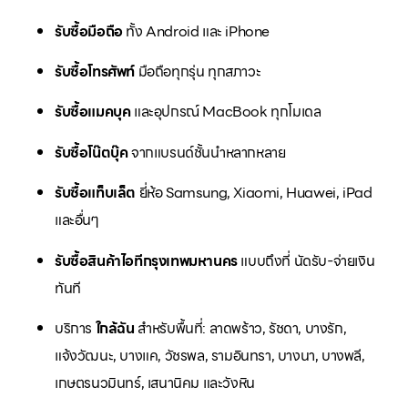
รับซื้อมือถือ
ทั้ง Android และ iPhone
รับซื้อโทรศัพท์
มือถือทุกรุ่น ทุกสภาวะ
รับซื้อแมคบุค
และอุปกรณ์ MacBook ทุกโมเดล
รับซื้อโน๊ตบุ๊ค
จากแบรนด์ชั้นนำหลากหลาย
รับซื้อแท็บเล็ต
ยี่ห้อ Samsung, Xiaomi, Huawei, iPad
และอื่นๆ
รับซื้อสินค้าไอทีกรุงเทพมหานคร
แบบถึงที่ นัดรับ-จ่ายเงิน
ทันที
บริการ
ใกล้ฉัน
สำหรับพื้นที่: ลาดพร้าว, รัชดา, บางรัก,
แจ้งวัฒนะ, บางแค, วัชรพล, รามอินทรา, บางนา, บางพลี,
เกษตรนวมินทร์, เสนานิคม และวังหิน