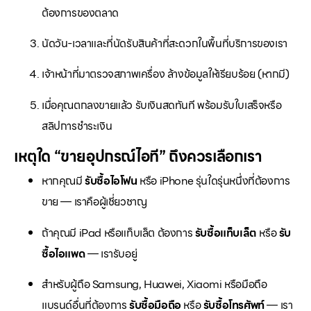
ต้องการของตลาด
นัดวัน-เวลาและที่นัดรับสินค้าที่สะดวกในพื้นที่บริการของเรา
เจ้าหน้าที่มาตรวจสภาพเครื่อง ล้างข้อมูลให้เรียบร้อย (หากมี)
เมื่อคุณตกลงขายแล้ว รับเงินสดทันที พร้อมรับใบเสร็จหรือ
สลิปการชำระเงิน
เหตุใด “ขายอุปกรณ์ไอที” ถึงควรเลือกเรา
หากคุณมี
รับซื้อไอโฟน
หรือ iPhone รุ่นใดรุ่นหนึ่งที่ต้องการ
ขาย — เราคือผู้เชี่ยวชาญ
ถ้าคุณมี iPad หรือแท็บเล็ต ต้องการ
รับซื้อแท็บเล็ต
หรือ
รับ
ซื้อไอแพด
— เรารับอยู่
สำหรับผู้ถือ Samsung, Huawei, Xiaomi หรือมือถือ
แบรนด์อื่นที่ต้องการ
รับซื้อมือถือ
หรือ
รับซื้อโทรศัพท์
— เรา