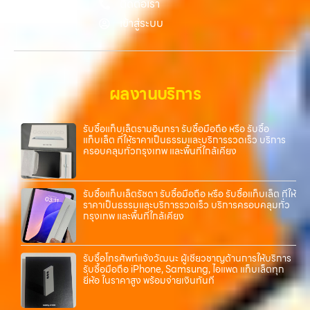
ติดต่อเรา
ง่ายขึ้น ดีกว่า รวดเร็วกว่า และคุ้มค่ากว่า ทำไมต้องเลือกเรา ผู้เชี่ยวชาญด้าน
เข้าสู่ระบบ
การให้บริการ รับซื้อมือถือ iPhone, Samsung, ไอแพด แท็บเล็ตทุกยี่ห้อ ใน
ราคาสูง พร้อมจ่ายเงินทันที โดยเน้นบริการในพื้นที่ ลาดพร้าว, รัชดา,
บางรัก, แจ้งวัฒนะ, บางแค, วัชรพล, รามอินทรา, รวมถึง บางนา, บางพลี,
เกษตรนวมินทร์, เสนานิคม, วังหินไม่ว่าคุณจะต้องการ รับซื้อโทรศัพท์, รับ
ซื้อแมคบุค, รับซื้อโน๊ตบุ๊ค, รับซื้อแท็บเล็ต, หรือบริการอื่นๆ เกี่ยวกับสินค้า
ผลงานบริการ
ไอที กรุงเทพฯ – เราพร้อมให้บริการครบวงจร บริการของเรา เราให้บริการ
แบบครบวงจรสำหรับลูกค้าที่ต้องการขายอุปกรณ์ไอที ไม่ว่าจะเป็น: รับซื้อไอ
โฟน ทุกรุ่น ทั้งเครื่องใหม่และเครื่องใช้งานแล้ว รับซื้อไอแพด แท็บเล็ต…
รับซื้อแท็บเล็ตรามอินทรา รับซื้อมือถือ หรือ รับซื้อ
แท็บเล็ต ที่ให้ราคาเป็นธรรมและบริการรวดเร็ว บริการ
ครอบคลุมทั่วกรุงเทพ และพื้นที่ใกล้เคียง
รับซื้อแท็บเล็ตรัชดา รับซื้อมือถือ หรือ รับซื้อแท็บเล็ต ที่ให้
ราคาเป็นธรรมและบริการรวดเร็ว บริการครอบคลุมทั่ว
กรุงเทพ และพื้นที่ใกล้เคียง
รับซื้อโทรศัพท์แจ้งวัฒนะ ผู้เชี่ยวชาญด้านการให้บริการ
รับซื้อมือถือ iPhone, Samsung, ไอแพด แท็บเล็ตทุก
ยี่ห้อ ในราคาสูง พร้อมจ่ายเงินทันที