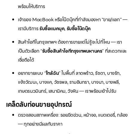
พร้อมให้บริการ
เจ้าของ MacBook หรือโน๊ตบุ๊คที่กำลังมองหา “ขาย/แลก” —
เรามีบริการ
รับซื้อแมคบุค
,
รับซื้อโน๊ตบุ๊ค
สินค้าไอทีในกรุงเทพฯ ต้องการขายแต่ไม่รู้จะไปที่ไหน — เรา
เป็นตัวเลือก “
รับซื้อสินค้าไอทีกรุงเทพมหานคร
” ที่สะดวกและ
เชื่อถือได้
อยากขายแบบ “
ใกล้ฉัน
” ในพื้นที่ ลาดพร้าว, รัชดา, บางรัก,
แจ้งวัฒนะ, บางแค, วัชรพล, รามอินทรา, บางนา, บางพลี,
เกษตรนวมินทร์, เสนานิคม, วังหิน — เราพร้อมเข้าไปรับ
เคล็ดลับก่อนขายอุปกรณ์
ตรวจสอบสภาพเครื่อง: รอยขีดข่วน, หน้าจอ, แบตเตอรี่, กล้อง
— ทุกอย่างมีผลกับราคา