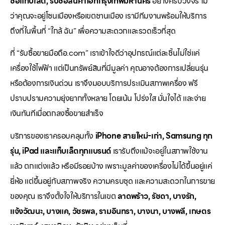
ซื้อแท็บเล็ต, รับซื้อสินค้าไอทีกรุงเทพมหานคร
อย่างครบวงจร ไม่
ว่าคุณจะอยู่โซนเมืองหรือเขตชานเมือง เรามีทีมงานพร้อมให้บริการ
ถึงที่ในพื้นที่ “ใกล้ ฉัน” เพื่อความสะดวกและรวดเร็วที่สุด
ที่ “รับซื้อขายมือถือ.com” เราเข้าใจดีว่าอุปกรณ์แต่ละชิ้นไม่ใช่แค่
เครื่องใช้ไฟฟ้า แต่เป็นทรัพย์สินที่มีมูลค่า คุณอาจต้องการเปลี่ยนรุ่น
หรือต้องการเงินด่วน เราจึงมอบบริการประเมินสภาพเครื่อง ฟรี
ปราบปรามความยุ่งยากทั้งหลาย โดยเน้น โปร่งใส มั่นใจได้ และจ่าย
เงินทันทีเมื่อตกลงซื้อขายสำเร็จ
บริการของเราครอบคลุมทั้ง
iPhone สายใหม่-เก่า, Samsung ทุก
รุ่น, iPad และแท็บเล็ตทุกแบรนด์
เรารับถึงแม้จะอยู่ในสภาพใช้งาน
แล้ว ตกแต่งแล้ว หรือมีรอยบ้าง เพราะมูลค่าของเครื่องไม่ได้ขึ้นอยู่แค่
ยี่ห้อ แต่ขึ้นอยู่กับสภาพจริง ความครบชุด และความสะดวกในการขาย
ของคุณ เราจึงตั้งใจให้บริการในเขต
ลาดพร้าว, รัชดา, บางรัก,
แจ้งวัฒนะ, บางแค, วัชรพล, รามอินทรา, บางนา, บางพลี, เกษตร