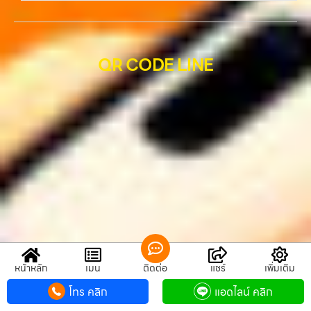
QR CODE LINE
QR CODE LINE
หน้าหลัก
เมนู
ติดต่อ
แชร์
เพิ่มเติม
รับซื้อขายมือถือ.com
โทร คลิก
แอดไลน์ คลิก