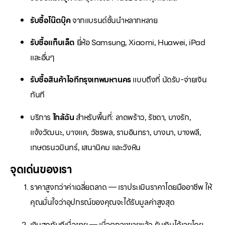
รับซื้อโน๊ตบุ๊ค
จากแบรนด์ชั้นนำหลากหลาย
รับซื้อแท็บเล็ต
ยี่ห้อ Samsung, Xiaomi, Huawei, iPad
และอื่นๆ
รับซื้อสินค้าไอทีกรุงเทพมหานคร
แบบถึงที่ นัดรับ-จ่ายเงิน
ทันที
บริการ
ใกล้ฉัน
สำหรับพื้นที่: ลาดพร้าว, รัชดา, บางรัก,
แจ้งวัฒนะ, บางแค, วัชรพล, รามอินทรา, บางนา, บางพลี,
เกษตรนวมินทร์, เสนานิคม และวังหิน
จุดเด่นของเรา
ราคาสูงกว่าค่าเฉลี่ยตลาด — เราประเมินราคาโดยมืออาชีพ ให้
คุณมั่นใจว่าอุปกรณ์ของคุณจะได้รับมูลค่าสูงสุด
เงินสดทันทีเมื่อขาย — เมื่อตกลงขายแล้ว รับเงินได้เลยโดย