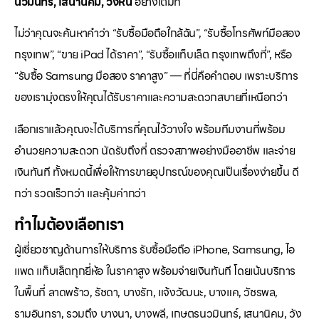
นวมินทร์, เสนานิคม, วังหิน
อย่างเต็มที่
ไม่ว่าคุณจะค้นหาคำว่า “รับซื้อมือถือใกล้ฉัน”, “รับซื้อโทรศัพท์มือสอง
กรุงเทพ”, “ขาย iPad ได้ราคา”, “รับซื้อแท็บเล็ต กรุงเทพถึงที่”, หรือ
“รับซื้อ Samsung มือสอง ราคาสูง” — ที่นี่คือคำตอบ เพราะบริการ
ของเรามุ่งตรงให้คุณได้รับราคาและความสะดวกสบายที่เหนือกว่า
เลือกเราแล้วคุณจะได้บริการที่คุณไว้วางใจ พร้อมทีมงานที่พร้อม
อำนวยความสะดวก นัดรับถึงที่ ตรวจสภาพอย่างมืออาชีพ และจ่าย
เงินทันที ทั้งหมดนี้เพื่อให้การขายอุปกรณ์ของคุณเป็นเรื่องง่ายขึ้น ดี
กว่า รวดเร็วกว่า และคุ้มค่ากว่า
ทำไมต้องเลือกเรา
ผู้เชี่ยวชาญด้านการให้บริการ รับซื้อมือถือ iPhone, Samsung, ไอ
แพด แท็บเล็ตทุกยี่ห้อ ในราคาสูง พร้อมจ่ายเงินทันที โดยเน้นบริการ
ในพื้นที่ ลาดพร้าว, รัชดา, บางรัก, แจ้งวัฒนะ, บางแค, วัชรพล,
รามอินทรา, รวมถึง บางนา, บางพลี, เกษตรนวมินทร์, เสนานิคม, วัง