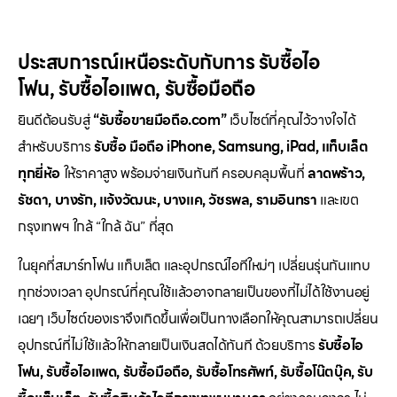
ประสบการณ์เหนือระดับกับการ
รับซื้อไอ
โฟน
,
รับซื้อไอแพด
,
รับซื้อมือถือ
ยินดีต้อนรับสู่
“รับซื้อขายมือถือ.com”
เว็บไซต์ที่คุณไว้วางใจได้
สำหรับบริการ
รับซื้อ มือถือ iPhone, Samsung, iPad, แท็บเล็ต
ทุกยี่ห้อ
ให้ราคาสูง พร้อมจ่ายเงินทันที ครอบคลุมพื้นที่
ลาดพร้าว,
รัชดา, บางรัก, แจ้งวัฒนะ, บางแค, วัชรพล, รามอินทรา
และเขต
กรุงเทพฯ ใกล้ “ใกล้ ฉัน” ที่สุด
ในยุคที่สมาร์ทโฟน แท็บเล็ต และอุปกรณ์ไอทีใหม่ๆ เปลี่ยนรุ่นกันแทบ
ทุกช่วงเวลา อุปกรณ์ที่คุณใช้แล้วอาจกลายเป็นของที่ไม่ได้ใช้งานอยู่
เฉยๆ เว็บไซต์ของเราจึงเกิดขึ้นเพื่อเป็นทางเลือกให้คุณสามารถเปลี่ยน
อุปกรณ์ที่ไม่ใช้แล้วให้กลายเป็นเงินสดได้ทันที ด้วยบริการ
รับซื้อไอ
โฟน, รับซื้อไอแพด, รับซื้อมือถือ, รับซื้อโทรศัพท์, รับซื้อโน๊ตบุ๊ค, รับ