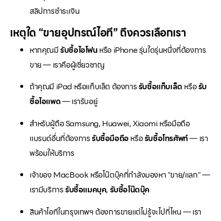
สลิปการชำระเงิน
เหตุใด “ขายอุปกรณ์ไอที” ถึงควรเลือกเรา
หากคุณมี
รับซื้อไอโฟน
หรือ iPhone รุ่นใดรุ่นหนึ่งที่ต้องการ
ขาย — เราคือผู้เชี่ยวชาญ
ถ้าคุณมี iPad หรือแท็บเล็ต ต้องการ
รับซื้อแท็บเล็ต
หรือ
รับ
ซื้อไอแพด
— เรารับอยู่
สำหรับผู้ถือ Samsung, Huawei, Xiaomi หรือมือถือ
แบรนด์อื่นที่ต้องการ
รับซื้อมือถือ
หรือ
รับซื้อโทรศัพท์
— เรา
พร้อมให้บริการ
เจ้าของ MacBook หรือโน๊ตบุ๊คที่กำลังมองหา “ขาย/แลก” —
เรามีบริการ
รับซื้อแมคบุค
,
รับซื้อโน๊ตบุ๊ค
สินค้าไอทีในกรุงเทพฯ ต้องการขายแต่ไม่รู้จะไปที่ไหน — เรา