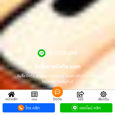
QR CODE LINE
รับซื้อขายมือถือ.com
รับซื้อ มือถือ iPhone, Samsung ไอแพด แท๊ปเล็ตทุกยี่ห้อ
ให้ราคาสูง รับเงินทันที
หน้าหลัก
เมนู
ติดต่อ
แชร์
เพิ่มเติม
ช่องทางติดต่อ
โทร คลิก
แอดไลน์ คลิก