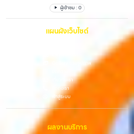
ต้องการเปลี่ยนรุ่น หรือต้องการเงินด่วน เราจึงมอบบริการประเมินสภาพ
วังหินไม่ว่าคุณจะต้องการ รับซื้อโทรศัพท์, รับซื้อแมคบุค, รับซื้อโน๊ตบุ๊ค, รับ
ผู้เข้าชม :
0
เครื่อง ฟรี ปราบปรามความยุ่งยากทั้งหลาย โดยเน้น โปร่งใส มั่นใจได้ และ
ซื้อแท็บเล็ต, หรือบริการอื่นๆ เกี่ยวกับสินค้าไอที กรุงเทพฯ – เราพร้อมให้
จ่ายเงินทันทีเมื่อตกลงซื้อขายสำเร็จ บริการของเราครอบคลุมทั้ง iPhone
บริการครบวงจร บริการของเรา…
สายใหม่-เก่า, Samsung ทุกรุ่น, iPad และแท็บเล็ตทุกแบรนด์ เรารับถึงแม้
จะอยู่ในสภาพใช้งานแล้ว ตกแต่งแล้ว หรือมีรอยบ้าง เพราะมูลค่าของเครื่อง
แผนผังเว็บไซต์
ไม่ได้ขึ้นอยู่แค่ยี่ห้อ แต่ขึ้นอยู่กับสภาพจริง ความครบชุด และความสะดวกใน
การขายของคุณ เราจึงตั้งใจให้บริการในเขต ลาดพร้าว, รัชดา, บางรัก,
หน้าหลัก
แจ้งวัฒนะ, บางแค, วัชรพล, รามอินทรา, บางนา, บางพลี, เกษตรนวมินทร์,
เสนานิคม, วังหิน อย่างเต็มที่ ไม่ว่าคุณจะค้นหาคำว่า “รับซื้อมือถือใกล้ฉัน”,
บริการของเรา
“รับซื้อโทรศัพท์มือสองกรุงเทพ”, “ขาย iPad ได้ราคา”, “รับซื้อแท็บเล็ต
Gallery รวมรูปภาพ
กรุงเทพถึงที่”, หรือ “รับซื้อ Samsung มือสอง ราคาสูง” — ที่นี่คือคำตอบ
บทความ
เพราะบริการของเรามุ่งตรงให้คุณได้รับราคาและความสะดวกสบายที่เหนือ
กว่า เลือกเราแล้วคุณจะได้บริการที่คุณไว้วางใจ พร้อมทีมงานที่พร้อม
เกี่ยวกับเรา
อำนวยความสะดวก นัดรับถึงที่ ตรวจสภาพอย่างมืออาชีพ และจ่ายเงินทันที
ติดต่อเรา
ทั้งหมดนี้เพื่อให้การขายอุปกรณ์ของคุณเป็นเรื่องง่ายขึ้น ดีกว่า รวดเร็วกว่า
เข้าสู่ระบบ
และคุ้มค่ากว่า ทำไมต้องเลือกเรา ผู้เชี่ยวชาญด้านการให้บริการ รับซื้อมือถือ
iPhone, Samsung, ไอแพด แท็บเล็ตทุกยี่ห้อ ในราคาสูง พร้อมจ่ายเงิน
ทันที โดยเน้นบริการในพื้นที่ ลาดพร้าว, รัชดา, บางรัก, แจ้งวัฒนะ, บางแค,
วัชรพล, รามอินทรา, รวมถึง บางนา, บางพลี,…
ผลงานบริการ