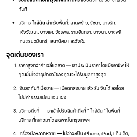
ทันที
บริการ
ใกล้ฉัน
สำหรับพื้นที่: ลาดพร้าว, รัชดา, บางรัก,
แจ้งวัฒนะ, บางแค, วัชรพล, รามอินทรา, บางนา, บางพลี,
เกษตรนวมินทร์, เสนานิคม และวังหิน
จุดเด่นของเรา
ราคาสูงกว่าค่าเฉลี่ยตลาด — เราประเมินราคาโดยมืออาชีพ ให้
คุณมั่นใจว่าอุปกรณ์ของคุณจะได้รับมูลค่าสูงสุด
เงินสดทันทีเมื่อขาย — เมื่อตกลงขายแล้ว รับเงินได้เลยโดย
ไม่มีค่าธรรมเนียมแอบแฝง
บริการถึงที่ — เราเข้าไปรับสินค้าถึงที่ “ ใกล้ฉัน ” ในพื้นที่
บริการ ที่กล่าวมาโดยเฉพาะในกรุงเทพฯ
เครื่องมือหลากหลาย — ไม่ว่าจะเป็น iPhone, iPad, แท็บเล็ต,