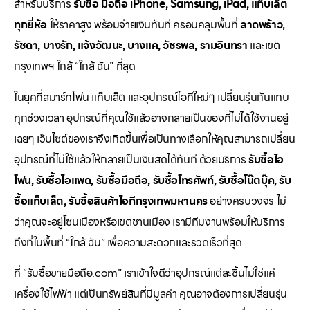
สำหรับบริการ
รับซื้อ มือถือ iPhone, Samsung, iPad, แท็บเล็ต
ทุกยี่ห้อ
ให้ราคาสูง พร้อมจ่ายเงินทันที ครอบคลุมพื้นที่
ลาดพร้าว,
รัชดา, บางรัก, แจ้งวัฒนะ, บางแค, วัชรพล, รามอินทรา
และเขต
กรุงเทพฯ ใกล้ “ใกล้ ฉัน” ที่สุด
ในยุคที่สมาร์ทโฟน แท็บเล็ต และอุปกรณ์ไอทีใหม่ๆ เปลี่ยนรุ่นกันแทบ
ทุกช่วงเวลา อุปกรณ์ที่คุณใช้แล้วอาจกลายเป็นของที่ไม่ได้ใช้งานอยู่
เฉยๆ เว็บไซต์ของเราจึงเกิดขึ้นเพื่อเป็นทางเลือกให้คุณสามารถเปลี่ยน
อุปกรณ์ที่ไม่ใช้แล้วให้กลายเป็นเงินสดได้ทันที ด้วยบริการ
รับซื้อไอ
โฟน, รับซื้อไอแพด, รับซื้อมือถือ, รับซื้อโทรศัพท์, รับซื้อโน๊ตบุ๊ค, รับ
ซื้อแท็บเล็ต, รับซื้อสินค้าไอทีกรุงเทพมหานคร
อย่างครบวงจร ไม่
ว่าคุณจะอยู่โซนเมืองหรือเขตชานเมือง เรามีทีมงานพร้อมให้บริการ
ถึงที่ในพื้นที่ “ใกล้ ฉัน” เพื่อความสะดวกและรวดเร็วที่สุด
ที่ “รับซื้อขายมือถือ.com” เราเข้าใจดีว่าอุปกรณ์แต่ละชิ้นไม่ใช่แค่
เครื่องใช้ไฟฟ้า แต่เป็นทรัพย์สินที่มีมูลค่า คุณอาจต้องการเปลี่ยนรุ่น