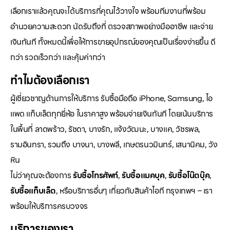
เลือกเราแล้วคุณจะได้บริการที่คุณไว้วางใจ พร้อมทีมงานที่พร้อม
อำนวยความสะดวก นัดรับถึงที่ ตรวจสภาพอย่างมืออาชีพ และจ่าย
เงินทันที ทั้งหมดนี้เพื่อให้การขายอุปกรณ์ของคุณเป็นเรื่องง่ายขึ้น ดี
กว่า รวดเร็วกว่า และคุ้มค่ากว่า
ทำไมต้องเลือกเรา
ผู้เชี่ยวชาญด้านการให้บริการ รับซื้อมือถือ iPhone, Samsung, ไอ
แพด แท็บเล็ตทุกยี่ห้อ ในราคาสูง พร้อมจ่ายเงินทันที โดยเน้นบริการ
ในพื้นที่ ลาดพร้าว, รัชดา, บางรัก, แจ้งวัฒนะ, บางแค, วัชรพล,
รามอินทรา, รวมถึง บางนา, บางพลี, เกษตรนวมินทร์, เสนานิคม, วัง
หิน
ไม่ว่าคุณจะต้องการ
รับซื้อโทรศัพท์
,
รับซื้อแมคบุค
,
รับซื้อโน๊ตบุ๊ค
,
รับซื้อแท็บเล็ต
, หรือบริการอื่นๆ เกี่ยวกับสินค้าไอที กรุงเทพฯ – เรา
พร้อมให้บริการครบวงจร
บริการของเรา