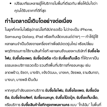
เปรียบเทียบหลายผู้ให้บริการในพื้นที่เดียวกัน เพื่อให้มั่นใจว่า
คุณได้รับราคาที่ดีที่สุด
ทำไมตลาดนี้เติบโตอย่างต่อเนื่อง
ในยุคที่เทคโนโลยีอุปกรณ์ไอทีอัปเกรดเร็ว ไม่ว่าจะเป็น iPhone,
Samsung Galaxy, iPad หรือแท็บเล็ตแบรนด์ต่างๆ — ทำให้ผู้ใช้
หลายคนจำเป็นต้องขายเครื่องเก่าเพื่ออัปเดตรุ่นใหม่ หรือเปลี่ยน
พฤติกรรมการใช้งานสินค้าไอที หลายคนจึงมองหาบริษัทที่
รับซื้อไอ
โฟน
,
รับซื้อไอแพด
,
รับซื้อมือถือ
หรือ
รับซื้อแท็บเล็ต
ที่ให้ราคาเป็น
ธรรมและบริการรวดเร็ว รวมถึงพื้นที่บริการที่ครอบคลุม เช่น
ลาดพร้าว, รัชดา, บางรัก, แจ้งวัฒนะ, บางแค, วัชรพล, รามอินทรา,
บางนา, บางพลี เป็นต้น
หากคุณกำลังมองหาบริการ
รับซื้อไอโฟน
,
รับซื้อไอแพด
,
รับซื้อมือ
ถือ
,
รับซื้อโทรศัพท์
,
รับซื้อแมคบุค
,
รับซื้อโน๊ตบุ๊ค
,
รับซื้อแท็บเล็ต
,
หรือบริการ
รับซื้อสินค้าไอทีกรุงเทพมหานคร
แบบ “ใกล้ฉัน” ในพื้นที่