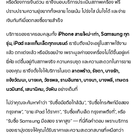
หรือต้องการเงินด่วน เราจึงมอบบริการประเมินสภาพเครื่อง ฟรี
ปราบปรามความยุ่งยากทั้งหลาย โดยเน้น โปร่งใส มั่นใจได้ และจ่าย
เงินทันทีเมื่อตกลงซื้อขายสำเร็จ
บริการของเราครอบคลุมทั้ง
iPhone สายใหม่-เก่า, Samsung ทุก
รุ่น, iPad และแท็บเล็ตทุกแบรนด์
เรารับถึงแม้จะอยู่ในสภาพใช้งาน
แล้ว ตกแต่งแล้ว หรือมีรอยบ้าง เพราะมูลค่าของเครื่องไม่ได้ขึ้นอยู่แค่
ยี่ห้อ แต่ขึ้นอยู่กับสภาพจริง ความครบชุด และความสะดวกในการขาย
ของคุณ เราจึงตั้งใจให้บริการในเขต
ลาดพร้าว, รัชดา, บางรัก,
แจ้งวัฒนะ, บางแค, วัชรพล, รามอินทรา, บางนา, บางพลี, เกษตร
นวมินทร์, เสนานิคม, วังหิน
อย่างเต็มที่
ไม่ว่าคุณจะค้นหาคำว่า “รับซื้อมือถือใกล้ฉัน”, “รับซื้อโทรศัพท์มือสอง
กรุงเทพ”, “ขาย iPad ได้ราคา”, “รับซื้อแท็บเล็ต กรุงเทพถึงที่”, หรือ
“รับซื้อ Samsung มือสอง ราคาสูง” — ที่นี่คือคำตอบ เพราะบริการ
ของเรามุ่งตรงให้คุณได้รับราคาและความสะดวกสบายที่เหนือกว่า