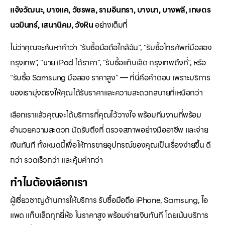
แจ้งวัฒนะ, บางแค, วัชรพล, รามอินทรา, บางนา, บางพลี, เกษตร
นวมินทร์, เสนานิคม, วังหิน
อย่างเต็มที่
ไม่ว่าคุณจะค้นหาคำว่า “รับซื้อมือถือใกล้ฉัน”, “รับซื้อโทรศัพท์มือสอง
กรุงเทพ”, “ขาย iPad ได้ราคา”, “รับซื้อแท็บเล็ต กรุงเทพถึงที่”, หรือ
“รับซื้อ Samsung มือสอง ราคาสูง” — ที่นี่คือคำตอบ เพราะบริการ
ของเรามุ่งตรงให้คุณได้รับราคาและความสะดวกสบายที่เหนือกว่า
เลือกเราแล้วคุณจะได้บริการที่คุณไว้วางใจ พร้อมทีมงานที่พร้อม
อำนวยความสะดวก นัดรับถึงที่ ตรวจสภาพอย่างมืออาชีพ และจ่าย
เงินทันที ทั้งหมดนี้เพื่อให้การขายอุปกรณ์ของคุณเป็นเรื่องง่ายขึ้น ดี
กว่า รวดเร็วกว่า และคุ้มค่ากว่า
ทำไมต้องเลือกเรา
ผู้เชี่ยวชาญด้านการให้บริการ รับซื้อมือถือ iPhone, Samsung, ไอ
แพด แท็บเล็ตทุกยี่ห้อ ในราคาสูง พร้อมจ่ายเงินทันที โดยเน้นบริการ