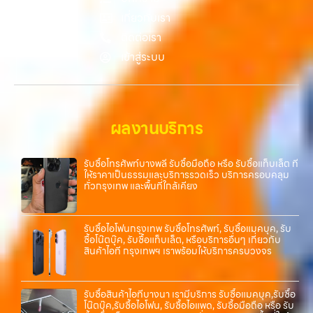
กว่า เลือกเราแล้วคุณจะได้บริการที่คุณไว้วางใจ พร้อมทีมงานที่พร้อม
เกี่ยวกับเรา
อำนวยความสะดวก นัดรับถึงที่ ตรวจสภาพอย่างมืออาชีพ และจ่ายเงินทันที
ติดต่อเรา
ทั้งหมดนี้เพื่อให้การขายอุปกรณ์ของคุณเป็นเรื่องง่ายขึ้น ดีกว่า รวดเร็วกว่า
เข้าสู่ระบบ
และคุ้มค่ากว่า ทำไมต้องเลือกเรา ผู้เชี่ยวชาญด้านการให้บริการ รับซื้อมือถือ
iPhone, Samsung, ไอแพด แท็บเล็ตทุกยี่ห้อ ในราคาสูง พร้อมจ่ายเงิน
ทันที โดยเน้นบริการในพื้นที่ ลาดพร้าว, รัชดา, บางรัก, แจ้งวัฒนะ, บางแค,
วัชรพล,…
ผลงานบริการ
รับซื้อโทรศัพท์บางพลี รับซื้อมือถือ หรือ รับซื้อแท็บเล็ต ที่
ให้ราคาเป็นธรรมและบริการรวดเร็ว บริการครอบคลุม
ทั่วกรุงเทพ และพื้นที่ใกล้เคียง
รับซื้อไอโฟนกรุงเทพ รับซื้อโทรศัพท์, รับซื้อแมคบุค, รับ
ซื้อโน๊ตบุ๊ค, รับซื้อแท็บเล็ต, หรือบริการอื่นๆ เกี่ยวกับ
สินค้าไอที กรุงเทพฯ เราพร้อมให้บริการครบวงจร
รับซื้อสินค้าไอทีบางนา เรามีบริการ รับซื้อแมคบุค,รับซื้อ
โน๊ตบุ๊ค,รับซื้อไอโฟน, รับซื้อไอแพด, รับซื้อมือถือ หรือ รับ