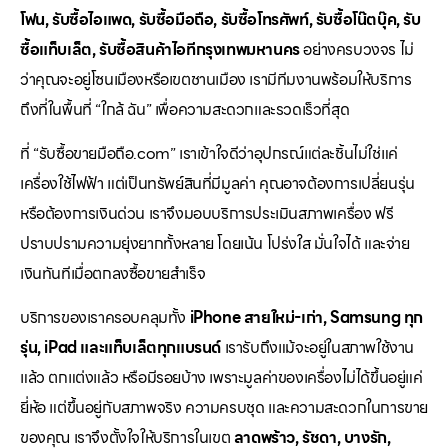
โฟน, รับซื้อไอแพด, รับซื้อมือถือ, รับซื้อโทรศัพท์, รับซื้อโน๊ตบุ๊ค, รับ
ซื้อแท็บเล็ต, รับซื้อสินค้าไอทีกรุงเทพมหานคร
อย่างครบวงจร ไม่
ว่าคุณจะอยู่โซนเมืองหรือเขตชานเมือง เรามีทีมงานพร้อมให้บริการ
ถึงที่ในพื้นที่ “ใกล้ ฉัน” เพื่อความสะดวกและรวดเร็วที่สุด
ที่ “รับซื้อขายมือถือ.com” เราเข้าใจดีว่าอุปกรณ์แต่ละชิ้นไม่ใช่แค่
เครื่องใช้ไฟฟ้า แต่เป็นทรัพย์สินที่มีมูลค่า คุณอาจต้องการเปลี่ยนรุ่น
หรือต้องการเงินด่วน เราจึงมอบบริการประเมินสภาพเครื่อง ฟรี
ปราบปรามความยุ่งยากทั้งหลาย โดยเน้น โปร่งใส มั่นใจได้ และจ่าย
เงินทันทีเมื่อตกลงซื้อขายสำเร็จ
บริการของเราครอบคลุมทั้ง
iPhone สายใหม่-เก่า, Samsung ทุก
รุ่น, iPad และแท็บเล็ตทุกแบรนด์
เรารับถึงแม้จะอยู่ในสภาพใช้งาน
แล้ว ตกแต่งแล้ว หรือมีรอยบ้าง เพราะมูลค่าของเครื่องไม่ได้ขึ้นอยู่แค่
ยี่ห้อ แต่ขึ้นอยู่กับสภาพจริง ความครบชุด และความสะดวกในการขาย
ของคุณ เราจึงตั้งใจให้บริการในเขต
ลาดพร้าว, รัชดา, บางรัก,