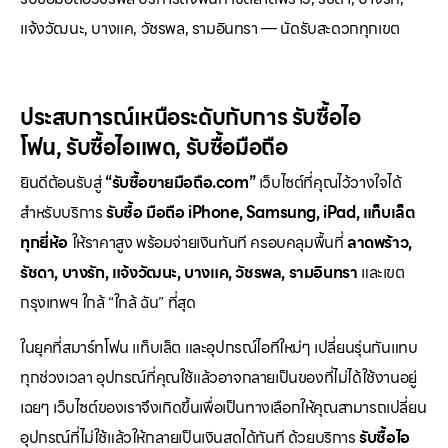
แจ้งวัฒนะ, บางแค, วัชรพล, รามอินทรา — นัดรับสะดวกทุกเขต
ประสบการณ์เหนือระดับกับการ
รับซื้อไอ
โฟน
,
รับซื้อไอแพด
,
รับซื้อมือถือ
ยินดีต้อนรับสู่
“รับซื้อขายมือถือ.com”
เว็บไซต์ที่คุณไว้วางใจได้
สำหรับบริการ
รับซื้อ มือถือ iPhone, Samsung, iPad, แท็บเล็ต
ทุกยี่ห้อ
ให้ราคาสูง พร้อมจ่ายเงินทันที ครอบคลุมพื้นที่
ลาดพร้าว,
รัชดา, บางรัก, แจ้งวัฒนะ, บางแค, วัชรพล, รามอินทรา
และเขต
กรุงเทพฯ ใกล้ “ใกล้ ฉัน” ที่สุด
ในยุคที่สมาร์ทโฟน แท็บเล็ต และอุปกรณ์ไอทีใหม่ๆ เปลี่ยนรุ่นกันแทบ
ทุกช่วงเวลา อุปกรณ์ที่คุณใช้แล้วอาจกลายเป็นของที่ไม่ได้ใช้งานอยู่
เฉยๆ เว็บไซต์ของเราจึงเกิดขึ้นเพื่อเป็นทางเลือกให้คุณสามารถเปลี่ยน
อุปกรณ์ที่ไม่ใช้แล้วให้กลายเป็นเงินสดได้ทันที ด้วยบริการ
รับซื้อไอ