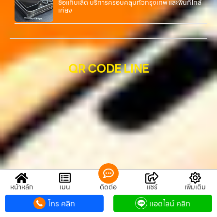
ซื้อแท็บเล็ต บริการครอบคลุมทั่วกรุงเทพ และพื้นที่ใกล้
เคียง
QR CODE LINE
หน้าหลัก
เมนู
ติดต่อ
แชร์
เพิ่มเติม
QR CODE LINE
โทร คลิก
แอดไลน์ คลิก