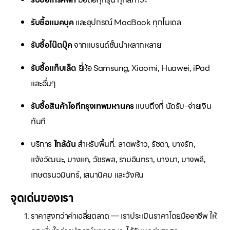
รับซื้อแมคบุค
และอุปกรณ์ MacBook ทุกโมเดล
รับซื้อโน๊ตบุ๊ค
จากแบรนด์ชั้นนำหลากหลาย
รับซื้อแท็บเล็ต
ยี่ห้อ Samsung, Xiaomi, Huawei, iPad
และอื่นๆ
รับซื้อสินค้าไอทีกรุงเทพมหานคร
แบบถึงที่ นัดรับ-จ่ายเงิน
ทันที
บริการ
ใกล้ฉัน
สำหรับพื้นที่: ลาดพร้าว, รัชดา, บางรัก,
แจ้งวัฒนะ, บางแค, วัชรพล, รามอินทรา, บางนา, บางพลี,
เกษตรนวมินทร์, เสนานิคม และวังหิน
จุดเด่นของเรา
ราคาสูงกว่าค่าเฉลี่ยตลาด — เราประเมินราคาโดยมืออาชีพ ให้