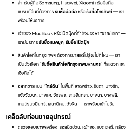
สำหรับผู้ถือ Samsung, Huawei, Xiaomi หรือมือถือ
แบรนด์อื่นที่ต้องการ
รับซื้อมือถือ
หรือ
รับซื้อโทรศัพท์
— เรา
พร้อมให้บริการ
เจ้าของ MacBook หรือโน๊ตบุ๊คที่กำลังมองหา “ขาย/แลก” —
เรามีบริการ
รับซื้อแมคบุค
,
รับซื้อโน๊ตบุ๊ค
สินค้าไอทีในกรุงเทพฯ ต้องการขายแต่ไม่รู้จะไปที่ไหน — เรา
เป็นตัวเลือก “
รับซื้อสินค้าไอทีกรุงเทพมหานคร
” ที่สะดวกและ
เชื่อถือได้
อยากขายแบบ “
ใกล้ฉัน
” ในพื้นที่ ลาดพร้าว, รัชดา, บางรัก,
แจ้งวัฒนะ, บางแค, วัชรพล, รามอินทรา, บางนา, บางพลี,
เกษตรนวมินทร์, เสนานิคม, วังหิน — เราพร้อมเข้าไปรับ
เคล็ดลับก่อนขายอุปกรณ์
ตรวจสอบสภาพเครื่อง: รอยขีดข่วน, หน้าจอ, แบตเตอรี่, กล้อง