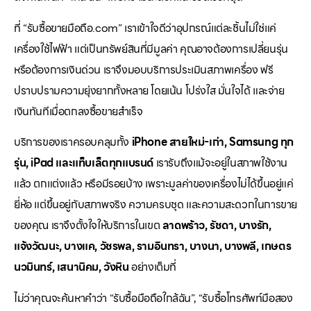
ที่ “รับซื้อขายมือถือ.com” เราเข้าใจดีว่าอุปกรณ์แต่ละชิ้นไม่ใช่แค่
เครื่องใช้ไฟฟ้า แต่เป็นทรัพย์สินที่มีมูลค่า คุณอาจต้องการเปลี่ยนรุ่น
หรือต้องการเงินด่วน เราจึงมอบบริการประเมินสภาพเครื่อง ฟรี
ปราบปรามความยุ่งยากทั้งหลาย โดยเน้น โปร่งใส มั่นใจได้ และจ่าย
เงินทันทีเมื่อตกลงซื้อขายสำเร็จ
บริการของเราครอบคลุมทั้ง
iPhone สายใหม่-เก่า, Samsung ทุก
รุ่น, iPad และแท็บเล็ตทุกแบรนด์
เรารับถึงแม้จะอยู่ในสภาพใช้งาน
แล้ว ตกแต่งแล้ว หรือมีรอยบ้าง เพราะมูลค่าของเครื่องไม่ได้ขึ้นอยู่แค่
ยี่ห้อ แต่ขึ้นอยู่กับสภาพจริง ความครบชุด และความสะดวกในการขาย
ของคุณ เราจึงตั้งใจให้บริการในเขต
ลาดพร้าว, รัชดา, บางรัก,
แจ้งวัฒนะ, บางแค, วัชรพล, รามอินทรา, บางนา, บางพลี, เกษตร
นวมินทร์, เสนานิคม, วังหิน
อย่างเต็มที่
ไม่ว่าคุณจะค้นหาคำว่า “รับซื้อมือถือใกล้ฉัน”, “รับซื้อโทรศัพท์มือสอง