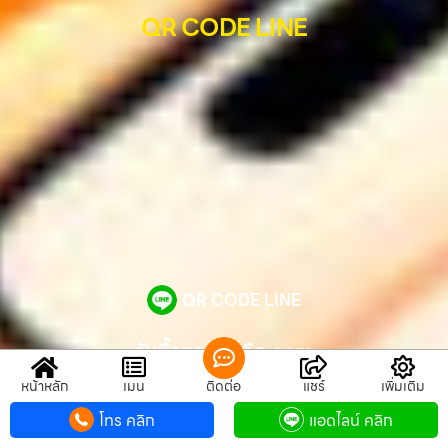
QR CODE LINE
QR CODE LINE
รับซื้อขายมือถือ.com
หน้าหลัก
เมนู
ติดต่อ
แชร์
เพิ่มเติม
รับซื้อ มือถือ iPhone, Samsung ไอแพด แท๊ปเล็ตทุกยี่ห้อ
ให้ราคาสูง รับเงินทันที
โทร คลิก
แอดไลน์ คลิก