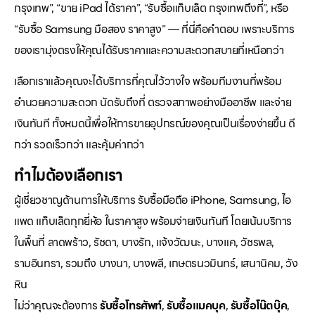
กรุงเทพ”, “ขาย iPad ได้ราคา”, “รับซื้อแท็บเล็ต กรุงเทพถึงที่”, หรือ
“รับซื้อ Samsung มือสอง ราคาสูง” — ที่นี่คือคำตอบ เพราะบริการ
ของเรามุ่งตรงให้คุณได้รับราคาและความสะดวกสบายที่เหนือกว่า
เลือกเราแล้วคุณจะได้บริการที่คุณไว้วางใจ พร้อมทีมงานที่พร้อม
อำนวยความสะดวก นัดรับถึงที่ ตรวจสภาพอย่างมืออาชีพ และจ่าย
เงินทันที ทั้งหมดนี้เพื่อให้การขายอุปกรณ์ของคุณเป็นเรื่องง่ายขึ้น ดี
กว่า รวดเร็วกว่า และคุ้มค่ากว่า
ทำไมต้องเลือกเรา
ผู้เชี่ยวชาญด้านการให้บริการ รับซื้อมือถือ iPhone, Samsung, ไอ
แพด แท็บเล็ตทุกยี่ห้อ ในราคาสูง พร้อมจ่ายเงินทันที โดยเน้นบริการ
ในพื้นที่ ลาดพร้าว, รัชดา, บางรัก, แจ้งวัฒนะ, บางแค, วัชรพล,
รามอินทรา, รวมถึง บางนา, บางพลี, เกษตรนวมินทร์, เสนานิคม, วัง
หิน
ไม่ว่าคุณจะต้องการ
รับซื้อโทรศัพท์
,
รับซื้อแมคบุค
,
รับซื้อโน๊ตบุ๊ค
,