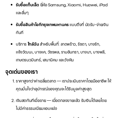
รับซื้อแท็บเล็ต
ยี่ห้อ Samsung, Xiaomi, Huawei, iPad
และอื่นๆ
รับซื้อสินค้าไอทีกรุงเทพมหานคร
แบบถึงที่ นัดรับ-จ่ายเงิน
ทันที
บริการ
ใกล้ฉัน
สำหรับพื้นที่: ลาดพร้าว, รัชดา, บางรัก,
แจ้งวัฒนะ, บางแค, วัชรพล, รามอินทรา, บางนา, บางพลี,
เกษตรนวมินทร์, เสนานิคม และวังหิน
จุดเด่นของเรา
ราคาสูงกว่าค่าเฉลี่ยตลาด — เราประเมินราคาโดยมืออาชีพ ให้
คุณมั่นใจว่าอุปกรณ์ของคุณจะได้รับมูลค่าสูงสุด
เงินสดทันทีเมื่อขาย — เมื่อตกลงขายแล้ว รับเงินได้เลยโดย
ไม่มีค่าธรรมเนียมแอบแฝง