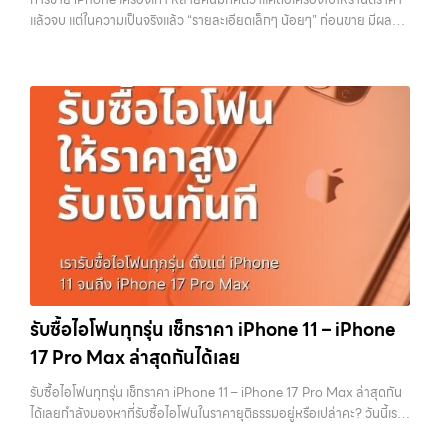
วังหินไม่ว่าคุณจะต้องการ รับซื้อโทรศัพท์, รับซื้อแมคบุค, รับซื้อโน๊ตบุ๊ค, รับ
เครื่อง ฟรี ปราบปรามความยุ่งยากทั้งหลาย โดยเน้น โปร่งใส มั่นใจได้ และ
แล้วจบ แต่ในความเป็นจริงแล้ว “รายละเอียดเล็กๆ น้อยๆ” ก่อนขาย มีผลต่อ
ซื้อแท็บเล็ต, หรือบริการอื่นๆ เกี่ยวกับสินค้าไอที กรุงเทพฯ…
จ่ายเงินทันทีเมื่อตกลงซื้อขายสำเร็จ บริการของเราครอบคลุมทั้ง iPhone
ราคาที่คุณจะได้รับมากกว่าที่คิด บางคนขายได้ราคาดีกว่าคนอื่นหลักพัน ทั้ง
สายใหม่-เก่า, Samsung ทุกรุ่น, iPad และแท็บเล็ตทุกแบรนด์ เรารับถึงแม้
ที่ใช้รุ่นเดียวกัน สภาพใกล้เคียงกัน สิ่งที่ต่างกันไม่ใช่ดวง แต่คือการเตรียม
จะอยู่ในสภาพใช้งานแล้ว ตกแต่งแล้ว หรือมีรอยบ้าง เพราะมูลค่าของเครื่อง
เครื่องก่อนขาย บทความนี้จะพาไปดูวิธีเตรียม iPhone แบบครบทุกขั้นตอน
ไม่ได้ขึ้นอยู่แค่ยี่ห้อ แต่ขึ้นอยู่กับสภาพจริง ความครบชุด และความสะดวกใน
ตั้งแต่เรื่องพื้นฐานไปจนถึงเทคนิคที่ช่วยเพิ่มมูลค่าเครื่องแบบที่หลายคนมอง
การขายของคุณ เราจึงตั้งใจให้บริการในเขต ลาดพร้าว, รัชดา, บางรัก,
ข้าม หากทำครบทุกข้อ โอกาสที่จะได้ราคาดีขึ้นมีสูงอย่างชัดเจน ทำไมการเต
แจ้งวัฒนะ, บางแค, วัชรพล, รามอินทรา, บางนา, บางพลี, เกษตรนวมินทร์,
รียมเครื่องถึงสำคัญ ก่อนจะไปดูวิธี เราต้องเข้าใจก่อนว่าทำไมร้านรับซื้อถึง
เสนานิคม, วังหิน อย่างเต็มที่ ไม่ว่าคุณจะค้นหาคำว่า “รับซื้อมือถือใกล้ฉัน”,
ให้ความสำคัญกับรายละเอียดเหล่านี้ สำหรับร้านหรือผู้รับซื้อ iPhone สิ่งที่
“รับซื้อโทรศัพท์มือสองกรุงเทพ”, “ขาย iPad ได้ราคา”, “รับซื้อแท็บเล็ต
เขามองคือ “ความพร้อมในการขายต่อ” หากเครื่องที่รับมาสามารถนำไปขาย
กรุงเทพถึงที่”, หรือ “รับซื้อ Samsung มือสอง ราคาสูง” — ที่นี่คือคำตอบ
ต่อได้ทันทีโดยไม่ต้องเสียเวลาแก้ไข ไม่ต้องลบข้อมูล ไม่ต้องซ่อมเพิ่ม ความ
เพราะบริการของเรามุ่งตรงให้คุณได้รับราคาและความสะดวกสบายที่เหนือ
เสี่ยงก็จะต่ำลง และนั่นทำให้เขากล้ารับในราคาที่สูงขึ้น ในทางกลับกัน ถ้า
กว่า เลือกเราแล้วคุณจะได้บริการที่คุณไว้วางใจ พร้อมทีมงานที่พร้อม
เครื่องยังมีข้อมูลค้างอยู่ ติด iCloud หรือสภาพดูไม่เรียบร้อย ร้านจะต้อง
อำนวยความสะดวก นัดรับถึงที่ ตรวจสภาพอย่างมืออาชีพ และจ่ายเงินทันที
เสียเวลาและต้นทุนเพิ่ม สิ่งเหล่านี้จะถูกนำไปหักออกจากราคาที่เสนอให้กับ
ทั้งหมดนี้เพื่อให้การขายอุปกรณ์ของคุณเป็นเรื่องง่ายขึ้น ดีกว่า รวดเร็วกว่า
คุณโดยตรง 1. สำรองข้อมูลให้เรียบร้อยก่อนล้างเครื่อง ขั้นตอนแรกที่ควร
และคุ้มค่ากว่า ทำไมต้องเลือกเรา ผู้เชี่ยวชาญด้านการให้บริการ รับซื้อมือถือ
ทำเสมอคือการสำรองข้อมูล เพราะหลังจากล้างเครื่องแล้ว ข้อมูลทั้งหมดจะ
รับซื้อไอโฟนทุกรุ่น เช็กราคา iPhone 11 – iPhone
iPhone, Samsung, ไอแพด แท็บเล็ตทุกยี่ห้อ ในราคาสูง พร้อมจ่ายเงิน
ไม่สามารถกู้คืนได้อีก ไม่ว่าจะเป็นรูปภาพ รายชื่อ เบอร์โทร หรือแชทต่างๆ
17 Pro Max ล่าสุดกันได้เลย
ทันที โดยเน้นบริการในพื้นที่ ลาดพร้าว, รัชดา, บางรัก, แจ้งวัฒนะ, บางแค,
หลายคนมักรีบล้างเครื่องเพราะอยากขายเร็ว แต่สุดท้ายต้องกลับมาเสีย
วัชรพล, รามอินทรา,…
เวลาเพราะลืมสำรองข้อมูลสำคัญ สิ่งนี้เกิดขึ้นบ่อยมาก และเป็นความผิด
รับซื้อไอโฟนทุกรุ่น เช็กราคา iPhone 11 – iPhone 17 Pro Max ล่าสุดกัน
พลาดที่ไม่ควรเกิดขึ้นเลย คุณสามารถสำรองข้อมูลได้ผ่าน iCloud หรือผ่าน
ได้เลยกำลังมองหาที่รับซื้อไอโฟนในราคายุติธรรมอยู่หรือเปล่าคะ? วันนี้เรา
คอมพิวเตอร์ก็ได้ หากต้องการความสะดวก iCloud จะเป็นตัวเลือกที่ง่าย
มีข่าวดีมาแจ้งให้คุณทราบ! เรารับซื้อไอโฟนทุกรุ่น ตั้งแต่ iPhone 11 จนถึง
ที่สุด แต่ถ้ามีข้อมูลจำนวนมาก การสำรองผ่านคอมพิวเตอร์จะรวดเร็วกว่า