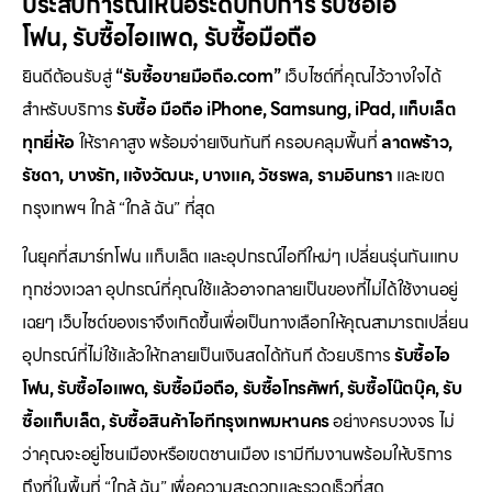
ประสบการณ์เหนือระดับกับการ
รับซื้อไอ
โฟน
,
รับซื้อไอแพด
,
รับซื้อมือถือ
ยินดีต้อนรับสู่
“รับซื้อขายมือถือ.com”
เว็บไซต์ที่คุณไว้วางใจได้
สำหรับบริการ
รับซื้อ มือถือ iPhone, Samsung, iPad, แท็บเล็ต
ทุกยี่ห้อ
ให้ราคาสูง พร้อมจ่ายเงินทันที ครอบคลุมพื้นที่
ลาดพร้าว,
รัชดา, บางรัก, แจ้งวัฒนะ, บางแค, วัชรพล, รามอินทรา
และเขต
กรุงเทพฯ ใกล้ “ใกล้ ฉัน” ที่สุด
ในยุคที่สมาร์ทโฟน แท็บเล็ต และอุปกรณ์ไอทีใหม่ๆ เปลี่ยนรุ่นกันแทบ
ทุกช่วงเวลา อุปกรณ์ที่คุณใช้แล้วอาจกลายเป็นของที่ไม่ได้ใช้งานอยู่
เฉยๆ เว็บไซต์ของเราจึงเกิดขึ้นเพื่อเป็นทางเลือกให้คุณสามารถเปลี่ยน
อุปกรณ์ที่ไม่ใช้แล้วให้กลายเป็นเงินสดได้ทันที ด้วยบริการ
รับซื้อไอ
โฟน, รับซื้อไอแพด, รับซื้อมือถือ, รับซื้อโทรศัพท์, รับซื้อโน๊ตบุ๊ค, รับ
ซื้อแท็บเล็ต, รับซื้อสินค้าไอทีกรุงเทพมหานคร
อย่างครบวงจร ไม่
ว่าคุณจะอยู่โซนเมืองหรือเขตชานเมือง เรามีทีมงานพร้อมให้บริการ
ถึงที่ในพื้นที่ “ใกล้ ฉัน” เพื่อความสะดวกและรวดเร็วที่สุด