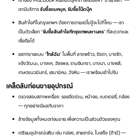
เจ้าของ MacBook หรือโน๊ตบุ๊คที่กำลังมองหา “ขาย/แลก” —
เรามีบริการ
รับซื้อแมคบุค
,
รับซื้อโน๊ตบุ๊ค
สินค้าไอทีในกรุงเทพฯ ต้องการขายแต่ไม่รู้จะไปที่ไหน — เรา
เป็นตัวเลือก “
รับซื้อสินค้าไอทีกรุงเทพมหานคร
” ที่สะดวกและ
เชื่อถือได้
อยากขายแบบ “
ใกล้ฉัน
” ในพื้นที่ ลาดพร้าว, รัชดา, บางรัก,
แจ้งวัฒนะ, บางแค, วัชรพล, รามอินทรา, บางนา, บางพลี,
เกษตรนวมินทร์, เสนานิคม, วังหิน — เราพร้อมเข้าไปรับ
เคล็ดลับก่อนขายอุปกรณ์
ตรวจสอบสภาพเครื่อง: รอยขีดข่วน, หน้าจอ, แบตเตอรี่, กล้อง
— ทุกอย่างมีผลกับราคา
ล้างข้อมูลทั้งหมดก่อนขาย เพื่อความเป็นส่วนตัวของคุณ
เตรียมอุปกรณ์เสริม เช่น กล่อง, สายชาร์จ, ใบเสร็จ (ถ้ามี) —