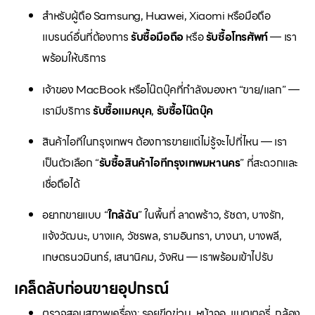
สำหรับผู้ถือ Samsung, Huawei, Xiaomi หรือมือถือ
แบรนด์อื่นที่ต้องการ
รับซื้อมือถือ
หรือ
รับซื้อโทรศัพท์
— เรา
พร้อมให้บริการ
เจ้าของ MacBook หรือโน๊ตบุ๊คที่กำลังมองหา “ขาย/แลก” —
เรามีบริการ
รับซื้อแมคบุค
,
รับซื้อโน๊ตบุ๊ค
สินค้าไอทีในกรุงเทพฯ ต้องการขายแต่ไม่รู้จะไปที่ไหน — เรา
เป็นตัวเลือก “
รับซื้อสินค้าไอทีกรุงเทพมหานคร
” ที่สะดวกและ
เชื่อถือได้
อยากขายแบบ “
ใกล้ฉัน
” ในพื้นที่ ลาดพร้าว, รัชดา, บางรัก,
แจ้งวัฒนะ, บางแค, วัชรพล, รามอินทรา, บางนา, บางพลี,
เกษตรนวมินทร์, เสนานิคม, วังหิน — เราพร้อมเข้าไปรับ
เคล็ดลับก่อนขายอุปกรณ์
ตรวจสอบสภาพเครื่อง: รอยขีดข่วน, หน้าจอ, แบตเตอรี่, กล้อง