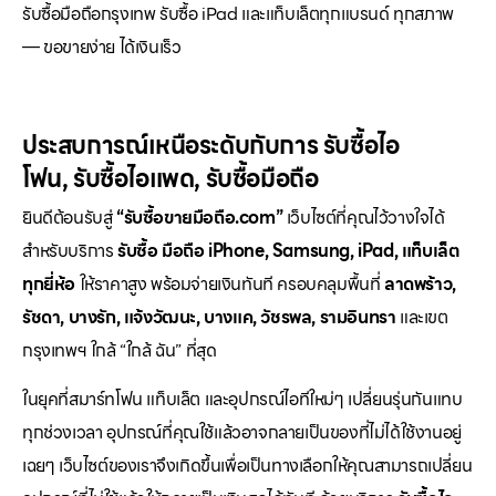
รับซื้อมือถือกรุงเทพ รับซื้อ iPad และแท็บเล็ตทุกแบรนด์ ทุกสภาพ
— ขอขายง่าย ได้เงินเร็ว
ประสบการณ์เหนือระดับกับการ
รับซื้อไอ
โฟน
,
รับซื้อไอแพด
,
รับซื้อมือถือ
ยินดีต้อนรับสู่
“รับซื้อขายมือถือ.com”
เว็บไซต์ที่คุณไว้วางใจได้
สำหรับบริการ
รับซื้อ มือถือ iPhone, Samsung, iPad, แท็บเล็ต
ทุกยี่ห้อ
ให้ราคาสูง พร้อมจ่ายเงินทันที ครอบคลุมพื้นที่
ลาดพร้าว,
รัชดา, บางรัก, แจ้งวัฒนะ, บางแค, วัชรพล, รามอินทรา
และเขต
กรุงเทพฯ ใกล้ “ใกล้ ฉัน” ที่สุด
ในยุคที่สมาร์ทโฟน แท็บเล็ต และอุปกรณ์ไอทีใหม่ๆ เปลี่ยนรุ่นกันแทบ
ทุกช่วงเวลา อุปกรณ์ที่คุณใช้แล้วอาจกลายเป็นของที่ไม่ได้ใช้งานอยู่
เฉยๆ เว็บไซต์ของเราจึงเกิดขึ้นเพื่อเป็นทางเลือกให้คุณสามารถเปลี่ยน