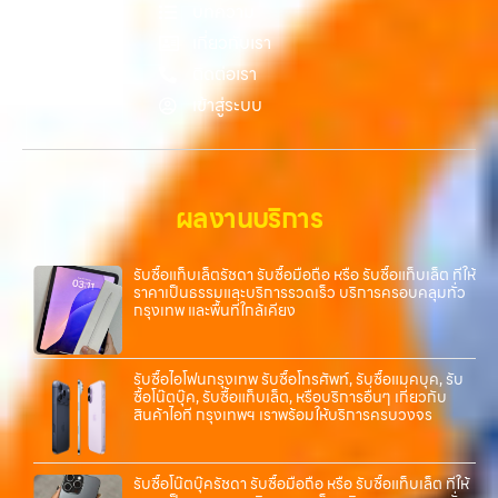
บทความ
ความสะดวกสบายที่เหนือกว่า เลือกเราแล้วคุณจะได้บริการที่คุณไว้วางใจ
พร้อมทีมงานที่พร้อมอำนวยความสะดวก นัดรับถึงที่ ตรวจสภาพอย่างมือ
เกี่ยวกับเรา
อาชีพ และจ่ายเงินทันที ทั้งหมดนี้เพื่อให้การขายอุปกรณ์ของคุณเป็นเรื่อง
ติดต่อเรา
ง่ายขึ้น ดีกว่า รวดเร็วกว่า และคุ้มค่ากว่า ทำไมต้องเลือกเรา ผู้เชี่ยวชาญด้าน
เข้าสู่ระบบ
การให้บริการ รับซื้อมือถือ iPhone, Samsung, ไอแพด แท็บเล็ตทุกยี่ห้อ ใน
ราคาสูง พร้อมจ่ายเงินทันที โดยเน้นบริการในพื้นที่ ลาดพร้าว, รัชดา,
บางรัก, แจ้งวัฒนะ, บางแค, วัชรพล, รามอินทรา, รวมถึง บางนา, บางพลี,
เกษตรนวมินทร์, เสนานิคม, วังหินไม่ว่าคุณจะต้องการ รับซื้อโทรศัพท์, รับ
ซื้อแมคบุค, รับซื้อโน๊ตบุ๊ค, รับซื้อแท็บเล็ต, หรือบริการอื่นๆ เกี่ยวกับสินค้า
ผลงานบริการ
ไอที กรุงเทพฯ – เราพร้อมให้บริการครบวงจร บริการของเรา เราให้บริการ
แบบครบวงจรสำหรับลูกค้าที่ต้องการขายอุปกรณ์ไอที ไม่ว่าจะเป็น:…
รับซื้อแท็บเล็ตรัชดา รับซื้อมือถือ หรือ รับซื้อแท็บเล็ต ที่ให้
ราคาเป็นธรรมและบริการรวดเร็ว บริการครอบคลุมทั่ว
กรุงเทพ และพื้นที่ใกล้เคียง
รับซื้อไอโฟนกรุงเทพ รับซื้อโทรศัพท์, รับซื้อแมคบุค, รับ
ซื้อโน๊ตบุ๊ค, รับซื้อแท็บเล็ต, หรือบริการอื่นๆ เกี่ยวกับ
สินค้าไอที กรุงเทพฯ เราพร้อมให้บริการครบวงจร
รับซื้อโน๊ตบุ๊ครัชดา รับซื้อมือถือ หรือ รับซื้อแท็บเล็ต ที่ให้