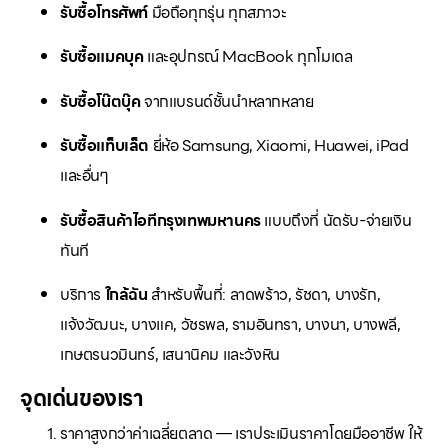
รับซื้อโทรศัพท์
มือถือทุกรุ่น ทุกสภาวะ
รับซื้อแมคบุค
และอุปกรณ์ MacBook ทุกโมเดล
รับซื้อโน๊ตบุ๊ค
จากแบรนด์ชั้นนำหลากหลาย
รับซื้อแท็บเล็ต
ยี่ห้อ Samsung, Xiaomi, Huawei, iPad
และอื่นๆ
รับซื้อสินค้าไอทีกรุงเทพมหานคร
แบบถึงที่ นัดรับ-จ่ายเงิน
ทันที
บริการ
ใกล้ฉัน
สำหรับพื้นที่: ลาดพร้าว, รัชดา, บางรัก,
แจ้งวัฒนะ, บางแค, วัชรพล, รามอินทรา, บางนา, บางพลี,
เกษตรนวมินทร์, เสนานิคม และวังหิน
จุดเด่นของเรา
ราคาสูงกว่าค่าเฉลี่ยตลาด — เราประเมินราคาโดยมืออาชีพ ให้