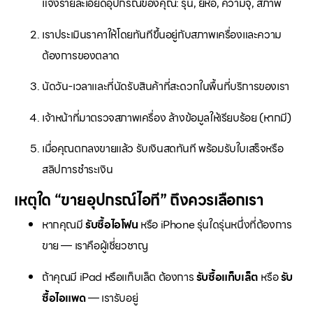
แจ้งรายละเอียดอุปกรณ์ของคุณ: รุ่น, ยี่ห้อ, ความจุ, สภาพ
เราประเมินราคาให้โดยทันทีขึ้นอยู่กับสภาพเครื่องและความ
ต้องการของตลาด
นัดวัน-เวลาและที่นัดรับสินค้าที่สะดวกในพื้นที่บริการของเรา
เจ้าหน้าที่มาตรวจสภาพเครื่อง ล้างข้อมูลให้เรียบร้อย (หากมี)
เมื่อคุณตกลงขายแล้ว รับเงินสดทันที พร้อมรับใบเสร็จหรือ
สลิปการชำระเงิน
เหตุใด “ขายอุปกรณ์ไอที” ถึงควรเลือกเรา
หากคุณมี
รับซื้อไอโฟน
หรือ iPhone รุ่นใดรุ่นหนึ่งที่ต้องการ
ขาย — เราคือผู้เชี่ยวชาญ
ถ้าคุณมี iPad หรือแท็บเล็ต ต้องการ
รับซื้อแท็บเล็ต
หรือ
รับ
ซื้อไอแพด
— เรารับอยู่