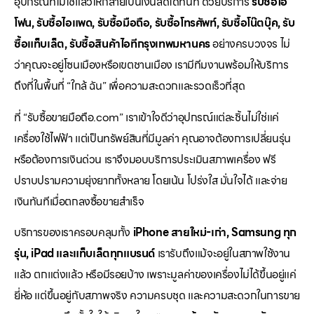
อุปกรณ์ที่ไม่ใช้แล้วให้กลายเป็นเงินสดได้ทันที ด้วยบริการ
รับซื้อไอ
โฟน, รับซื้อไอแพด, รับซื้อมือถือ, รับซื้อโทรศัพท์, รับซื้อโน๊ตบุ๊ค, รับ
ซื้อแท็บเล็ต, รับซื้อสินค้าไอทีกรุงเทพมหานคร
อย่างครบวงจร ไม่
ว่าคุณจะอยู่โซนเมืองหรือเขตชานเมือง เรามีทีมงานพร้อมให้บริการ
ถึงที่ในพื้นที่ “ใกล้ ฉัน” เพื่อความสะดวกและรวดเร็วที่สุด
ที่ “รับซื้อขายมือถือ.com” เราเข้าใจดีว่าอุปกรณ์แต่ละชิ้นไม่ใช่แค่
เครื่องใช้ไฟฟ้า แต่เป็นทรัพย์สินที่มีมูลค่า คุณอาจต้องการเปลี่ยนรุ่น
หรือต้องการเงินด่วน เราจึงมอบบริการประเมินสภาพเครื่อง ฟรี
ปราบปรามความยุ่งยากทั้งหลาย โดยเน้น โปร่งใส มั่นใจได้ และจ่าย
เงินทันทีเมื่อตกลงซื้อขายสำเร็จ
บริการของเราครอบคลุมทั้ง
iPhone สายใหม่-เก่า, Samsung ทุก
รุ่น, iPad และแท็บเล็ตทุกแบรนด์
เรารับถึงแม้จะอยู่ในสภาพใช้งาน
แล้ว ตกแต่งแล้ว หรือมีรอยบ้าง เพราะมูลค่าของเครื่องไม่ได้ขึ้นอยู่แค่
ยี่ห้อ แต่ขึ้นอยู่กับสภาพจริง ความครบชุด และความสะดวกในการขาย